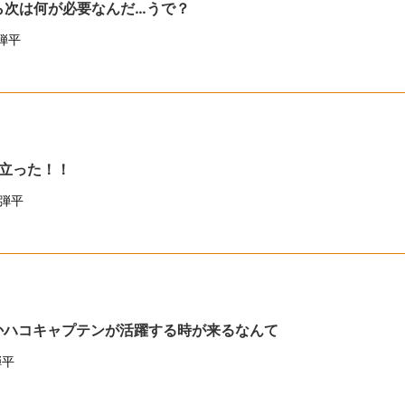
ら次は何が必要なんだ…うで？
弾平
立った！！
弾平
かハコキャプテンが活躍する時が来るなんて
弾平