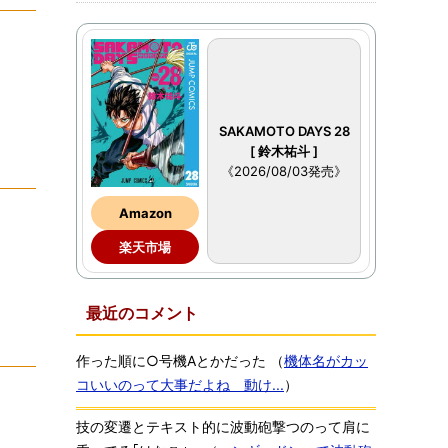
SAKAMOTO DAYS 28
[ 鈴木祐斗 ]
《2026/08/03発売》
Amazon
楽天市場
最近のコメント
作った順に○号機Aとかだった
（
機体名がカッ
コいいのって大事だよね 動け...
）
技の変遷とテキスト的に波動砲撃つのって肩に