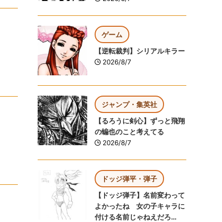
ゲーム
【逆転裁判】シリアルキラー
2026/8/7
ジャンプ・集英社
【るろうに剣心】ずっと飛翔
の蝙也のこと考えてる
2026/8/7
ドッジ弾平・弾子
【ドッジ弾子】名前変わって
よかったね 女の子キャラに
付ける名前じゃねえだろ…