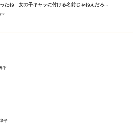
ったね 女の子キャラに付ける名前じゃねえだろ…
弾平
弾平
弾平