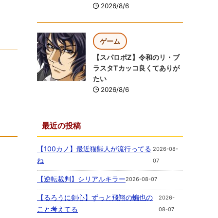
2026/8/6
ゲーム
【スパロボZ】令和のリ・ブ
ラスタTカッコ良くてありが
たい
2026/8/6
最近の投稿
【100カノ】最近猫獣人が流行ってる
2026-08-
ね
07
【逆転裁判】シリアルキラー
2026-08-07
【るろうに剣心】ずっと飛翔の蝙也の
2026-
こと考えてる
08-07