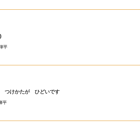
分)
弾平
 つけかたが ひどいです
弾平