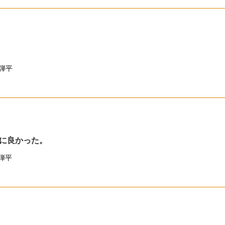
弾平
に良かった。
弾平