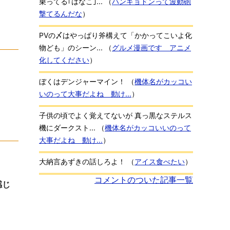
乗ってる｢はなこ｣...
（
ハンギョドンって波動砲
撃てるんだな
）
PVの〆はやっぱり斧構えて「かかってこいよ化
物ども」のシーン...
（
グルメ漫画です アニメ
化してください
）
ぼくはデンジャーマイン！
（
機体名がカッコい
いのって大事だよね 動け...
）
子供の頃でよく覚えてないが 真っ黒なステルス
機にダークスト...
（
機体名がカッコいいのって
大事だよね 動け...
）
大納言あずきの話しろよ！
（
アイス食べたい
）
コメントのついた記事一覧
感じ