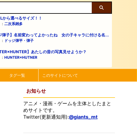
・Lから選べるサイズ！！
リ：
二次系雑多
ジ弾子】名前変わってよかったね 女の子キャラに付ける名...
リ：
ドッジ弾平・弾子
TER×HUNTER】あたしの昔の写真見せようか？
リ：
HUNTER×HUTNER
タグ一覧
このサイトについて
お知らせ
アニメ・漫画・ゲームを主体としたまと
めサイトです。
Twitter(更新通知用):
@giants_mt