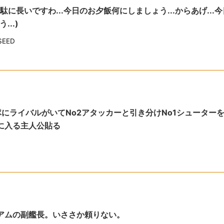
駄に長いですわ...今日のお夕飯何にしましょう...からあげ...
..)
EED
にライバルがいてNo2アタッカーと引き分けNo1シューター
に入る主人公貼る
ニアムの副艦長。いささか頼りない。