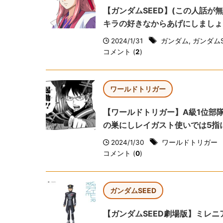
【ガンダムSEED】(この人話が無
キラの好きなからあげにしましょう.
2024/1/31
ガンダム
,
ガンダムS
コメント (
2
)
ワールドトリガー
【ワールドトリガー】A級1位部隊
の巣にしレイガスト使いでは5指
2024/1/30
ワールドトリガー
コメント (
0
)
ガンダムSEED
【ガンダムSEED劇場版】ミレ