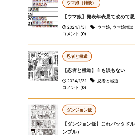
ウマ娘（雑談）
【ウマ娘】発表年表見て改めて思
2024/1/31
ウマ娘
,
ウマ娘雑談
コメント (
0
)
忍者と極道
【忍者と極道】血も涙もない
2024/1/31
忍者と極道
コメント (
0
)
ダンジョン飯
【ダンジョン飯】これパッタドル
ンプル）