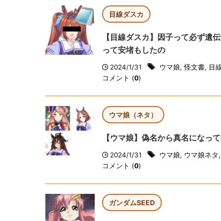
目線ダスカ
【目線ダスカ】因子って必ず遺伝
って安堵もしたの
2024/1/31
ウマ娘
,
怪文書
,
目
コメント (
0
)
ウマ娘（ネタ）
【ウマ娘】偽名から真名になって
2024/1/31
ウマ娘
,
ウマ娘ネタ
コメント (
0
)
ガンダムSEED