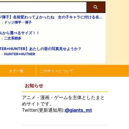
ジ弾子】名前変わってよかったね 女の子キャラに付ける名...
リ：
ドッジ弾平・弾子
・Lから選べるサイズ！！
リ：
二次系雑多
TER×HUNTER】あたしの昔の写真見せようか？
リ：
HUNTER×HUTNER
タグ一覧
このサイトについて
お知らせ
アニメ・漫画・ゲームを主体としたまと
めサイトです。
Twitter(更新通知用):
@giants_mt