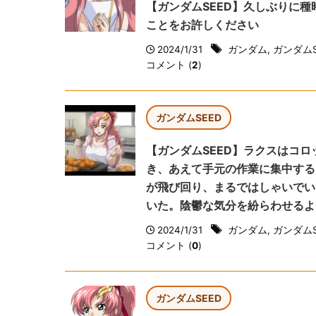
【ガンダムSEED】久しぶりに
ことをお許しください
2024/1/31
ガンダム
,
ガンダムS
コメント (
2
)
ガンダムSEED
【ガンダムSEED】ラクスはコ
き、あえて手元の作業に集中する
が飛び回り、まるではしゃいでい
いた。陰鬱な気分を紛らわせるよ
2024/1/31
ガンダム
,
ガンダムS
コメント (
0
)
ガンダムSEED