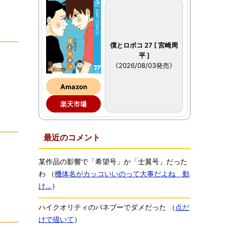
僕とロボコ 27 [ 宮崎周
平 ]
《2026/08/03発売》
Amazon
楽天市場
最近のコメント
某作品の影響で「希望号」か「士翼号」だった
わ
（
機体名がカッコいいのって大事だよね 動
け...
）
ハイクオリティのバネブーでダメだった
（
点だ
けで描いて
）