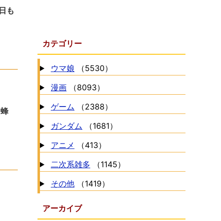
今日も
カテゴリー
ウマ娘
（5530）
漫画
（8093）
ゲーム
（2388）
を蜂
ガンダム
（1681）
アニメ
（413）
二次系雑多
（1145）
その他
（1419）
アーカイブ