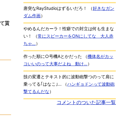
唐突なRayStudioはずるいだろ！
（
好きなガン
ダム作画
）
て貰
やめるんだカーラ！性癖での対立は何も生まな
い！
（
常にスピーカーをONにしてな 大人赤
ちゃ...
）
作った順に○号機Aとかだった
（
機体名がカッ
コいいのって大事だよね 動け...
）
技の変遷とテキスト的に波動砲撃つのって肩に
乗ってる｢はなこ｣...
（
ハンギョドンって波動砲
撃てるんだな
）
コメントのついた記事一覧