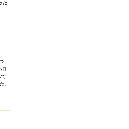
った
つ
ハロ
んで
た。