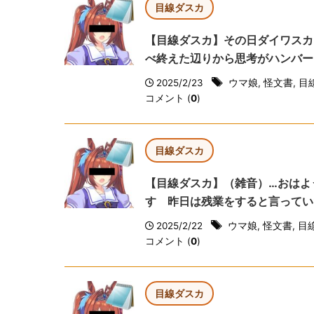
目線ダスカ
【目線ダスカ】その日ダイワスカ
べ終えた辺りから思考がハンバー
2025/2/23
ウマ娘
,
怪文書
,
目
コメント (
0
)
目線ダスカ
【目線ダスカ】（雑音）…おはよ
す 昨日は残業をすると言ってい
2025/2/22
ウマ娘
,
怪文書
,
目
コメント (
0
)
目線ダスカ