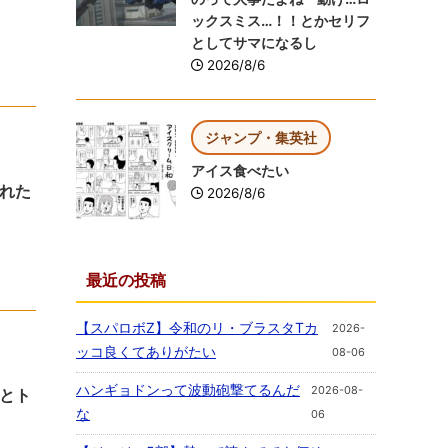
ックスミス…！！とかセリフ
としてサマになるし
2026/8/6
ジャンプ・集英社
アイス食べたい
れた
2026/8/6
最近の投稿
【スパロボZ】令和のリ・ブラスタTカ
2026-
ッコ良くてありがたい
08-06
ハンギョドンって波動砲撃てるんだ
2026-08-
とト
な
06