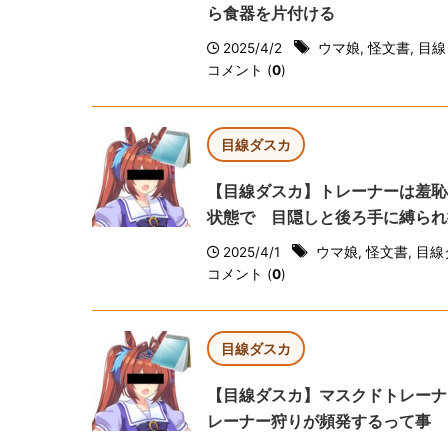
ら食器を片付ける
2025/4/2
ウマ娘
,
怪文書
,
目線
コメント (
0
)
目線ダスカ
【目線ダスカ】トレーナーは羞恥
状態で 目隠しと後ろ手に縛られ
2025/4/1
ウマ娘
,
怪文書
,
目線
コメント (
0
)
目線ダスカ
【目線ダスカ】マスクドトレーナ
レーナー狩りが頻発するって事