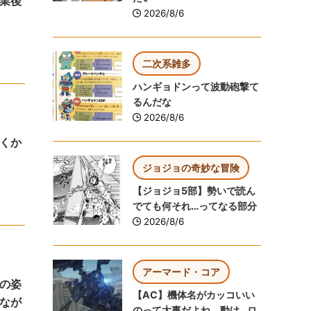
業後
2026/8/6
二次系雑多
ハンギョドンって波動砲撃て
るんだな
2026/8/6
くか
ジョジョの奇妙な冒険
【ジョジョ5部】勢いで読ん
でても何それ…ってなる部分
2026/8/6
アーマード・コア
の姿
【AC】機体名がカッコいい
なが
のって大事だよね 動け…ロ