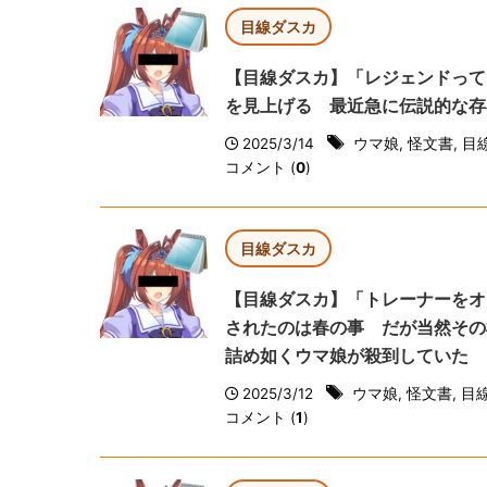
目線ダスカ
【目線ダスカ】「レジェンドって
を見上げる 最近急に伝説的な存
2025/3/14
ウマ娘
,
怪文書
,
目
コメント (
0
)
目線ダスカ
【目線ダスカ】「トレーナーをオ
されたのは春の事 だが当然その
詰め如くウマ娘が殺到していた
2025/3/12
ウマ娘
,
怪文書
,
目
コメント (
1
)