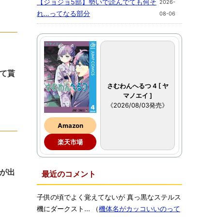
【ジョジョ5部】勢いで読んでても何そ
2026-
れ…ってなる部分
08-06
て貰
さむわんへるつ 4 [ ヤ
マノエイ ]
《2026/08/03発売》
Amazon
楽天市場
が出
最近のコメント
子供の頃でよく覚えてないが 真っ黒なステルス
機にダークスト...
（
機体名がカッコいいのって