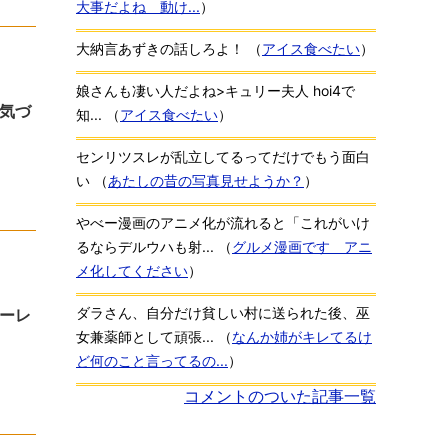
大事だよね 動け...
）
大納言あずきの話しろよ！
（
アイス食べたい
）
娘さんも凄い人だよね>キュリー夫人 hoi4で
気づ
知...
（
アイス食べたい
）
センリツスレが乱立してるってだけでもう面白
い
（
あたしの昔の写真見せようか？
）
やべー漫画のアニメ化が流れると「これがいけ
るならデルウハも射...
（
グルメ漫画です アニ
メ化してください
）
ダラさん、自分だけ貧しい村に送られた後、巫
ーレ
女兼薬師として頑張...
（
なんか姉がキレてるけ
ど何のこと言ってるの...
）
コメントのついた記事一覧