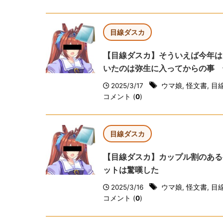
目線ダスカ
【目線ダスカ】そういえば今年は
いたのは弥生に入ってからの事 
2025/3/17
ウマ娘
,
怪文書
,
目
コメント (
0
)
目線ダスカ
【目線ダスカ】カップル割のある
ットは驚嘆した
2025/3/16
ウマ娘
,
怪文書
,
目
コメント (
0
)