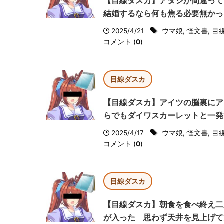
【目線ダスカ】アタシが間違って
結婚するなら何も焦る必要無かっ
2025/4/21
ウマ娘
,
怪文書
,
目
コメント (
0
)
目線ダスカ
【目線ダスカ】アイツの脳裏にア
らでもダイワスカーレットと一発
2025/4/17
ウマ娘
,
怪文書
,
目
コメント (
0
)
目線ダスカ
【目線ダスカ】朝食を食べ終え二
が入った 思わず天井を見上げて