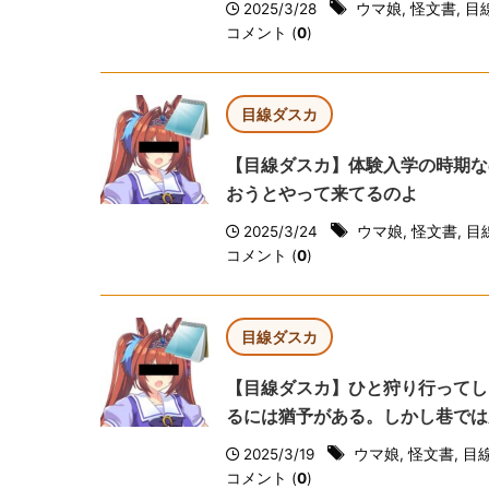
2025/3/28
ウマ娘
,
怪文書
,
目
コメント (
0
)
目線ダスカ
【目線ダスカ】体験入学の時期な
おうとやって来てるのよ
2025/3/24
ウマ娘
,
怪文書
,
目
コメント (
0
)
目線ダスカ
【目線ダスカ】ひと狩り行ってし
るには猶予がある。しかし巷では
2025/3/19
ウマ娘
,
怪文書
,
目
コメント (
0
)