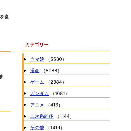
を食
カテゴリー
ウマ娘
（5530）
漫画
（8088）
ま
ゲーム
（2384）
ガンダム
（1681）
アニメ
（413）
二次系雑多
（1144）
その他
（1419）