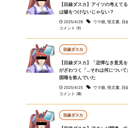
【目線ダスカ】アイツの考えてる
は嘘をつけないじゃない？
2025/4/28
ウマ娘
,
怪文書
,
目
コメント (
1
)
目線ダスカ
【目線ダスカ】「忌憚なき意見を
がざわつく「…それは何について
固唾を飲んでいた
2025/4/25
ウマ娘
,
怪文書
,
目
コメント (
0
)
目線ダスカ