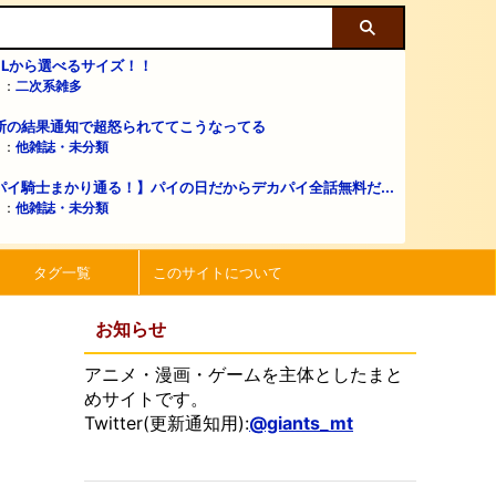
・Lから選べるサイズ！！
リ：
二次系雑多
断の結果通知で超怒られててこうなってる
リ：
他雑誌・未分類
パイ騎士まかり通る！】パイの日だからデカパイ全話無料だ...
リ：
他雑誌・未分類
タグ一覧
このサイトについて
お知らせ
アニメ・漫画・ゲームを主体としたまと
めサイトです。
Twitter(更新通知用):
@giants_mt