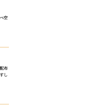
べ空
配布
すし