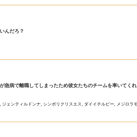
いんだろ？
が急病で離職してしまったため彼女たちのチームを率いてくれ
,
ジェンティルドンナ
,
シンボリクリスエス
,
ダイイチルビー
,
メジロラ