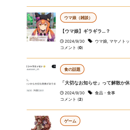
ウマ娘（雑談）
【ウマ娘】ギラギラ…？
2024/9/30
ウマ娘
,
マヤノトッ
コメント (
0
)
食の話題
「大切なお知らせ」って解散か休
2024/9/30
食品・食事
コメント (
2
)
ゲーム