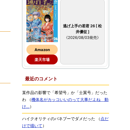
逃げ上手の若君 26 [ 松
井優征 ]
《2026/08/03発売》
Amazon
楽天市場
最近のコメント
某作品の影響で「希望号」か「士翼号」だった
わ
（
機体名がカッコいいのって大事だよね 動
け...
）
ハイクオリティのバネブーでダメだった
（
点だ
けで描いて
）