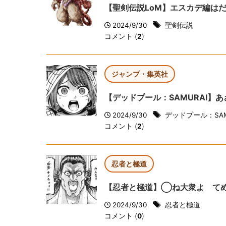
【聖剣伝説LoM】エスカデ編は
2024/9/30
聖剣伝説
コメント (
2
)
ジャンプ・集英社
【デッドプール：SAMURAI】
2024/9/30
デッドプール：SAM
コメント (
2
)
忍者と極道
【忍者と極道】◯ね大衆よ て
2024/9/30
忍者と極道
コメント (
0
)