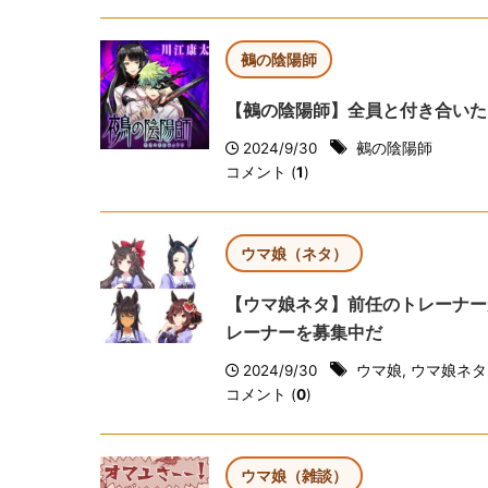
鵺の陰陽師
【鵺の陰陽師】全員と付き合いた
2024/9/30
鵺の陰陽師
コメント (
1
)
ウマ娘（ネタ）
【ウマ娘ネタ】前任のトレーナー
レーナーを募集中だ
2024/9/30
ウマ娘
,
ウマ娘ネタ
コメント (
0
)
ウマ娘（雑談）