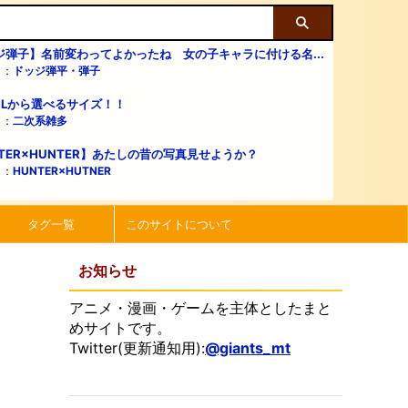
ジ弾子】名前変わってよかったね 女の子キャラに付ける名...
リ：
ドッジ弾平・弾子
・Lから選べるサイズ！！
リ：
二次系雑多
TER×HUNTER】あたしの昔の写真見せようか？
リ：
HUNTER×HUTNER
タグ一覧
このサイトについて
お知らせ
アニメ・漫画・ゲームを主体としたまと
めサイトです。
Twitter(更新通知用):
@giants_mt