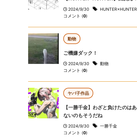
2024/9/30
HUNTER×HUNTER
コメント (
0
)
動物
ご機嫌ダック！
2024/9/30
動物
コメント (
0
)
ヤバ子作品
【一勝千金】わざと負けたのはあ
ないのもそうだね
2024/9/30
一勝千金
コメント (
0
)