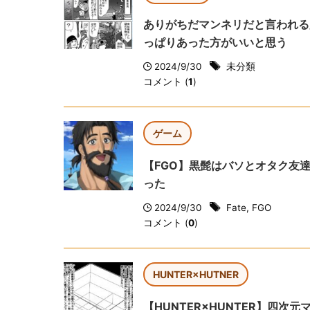
ありがちだマンネリだと言われる
っぱりあった方がいいと思う
2024/9/30
未分類
コメント (
1
)
ゲーム
【FGO】黒髭はバソとオタク友
った
2024/9/30
Fate
,
FGO
コメント (
0
)
HUNTER×HUTNER
【HUNTER×HUNTER】四次