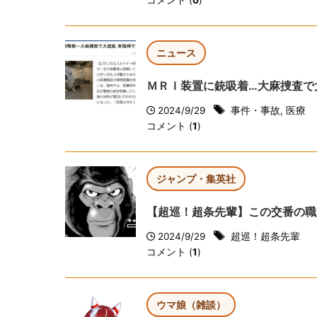
コメント (
0
)
ニュース
ＭＲＩ装置に銃吸着…大麻捜査で
2024/9/29
事件・事故
,
医療
コメント (
1
)
ジャンプ・集英社
【超巡！超条先輩】この交番の職
2024/9/29
超巡！超条先輩
コメント (
1
)
ウマ娘（雑談）