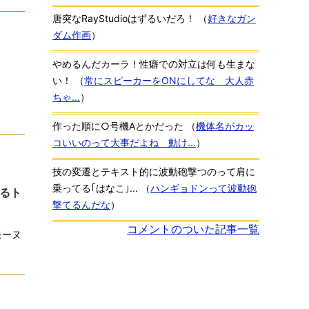
唐突なRayStudioはずるいだろ！
（
好きなガン
ダム作画
）
やめるんだカーラ！性癖での対立は何も生まな
い！
（
常にスピーカーをONにしてな 大人赤
ちゃ...
）
作った順に○号機Aとかだった
（
機体名がカッ
コいいのって大事だよね 動け...
）
技の変遷とテキスト的に波動砲撃つのって肩に
乗ってる｢はなこ｣...
（
ハンギョドンって波動砲
るト
撃てるんだな
）
コメントのついた記事一覧
モーヌ