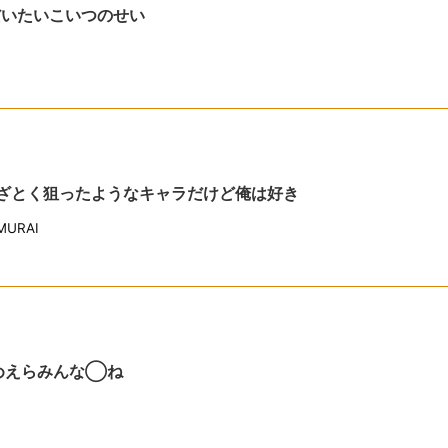
だいたいこいつのせい
あざとく狙ったようなキャラだけど俺は好き
URAI
めえらみんな◯ね