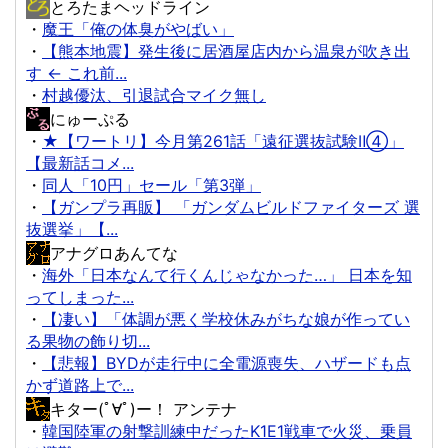
とろたまヘッドライン
・
魔王「俺の体臭がやばい」
・
【熊本地震】発生後に居酒屋店内から温泉が吹き出
す ← これ前...
・
村越優汰、引退試合マイク無し
にゅーぷる
・
★【ワートリ】今月第261話「遠征選抜試験Ⅱ④」
【最新話コメ...
・
同人「10円」セール「第3弾」
・
【ガンプラ再販】 「ガンダムビルドファイターズ 選
抜選挙」【...
アナグロあんてな
・
海外「日本なんて行くんじゃなかった…」 日本を知
ってしまった...
・
【凄い】「体調が悪く学校休みがちな娘が作ってい
る果物の飾り切...
・
【悲報】BYDが走行中に全電源喪失、ハザードも点
かず道路上で...
キター(ﾟ∀ﾟ)ー！ アンテナ
・
韓国陸軍の射撃訓練中だったK1E1戦車で火災、乗員