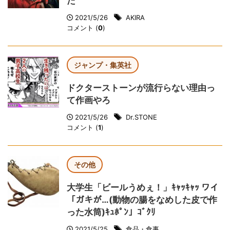
た
2021/5/26
AKIRA
コメント (
0
)
ジャンプ・集英社
ドクターストーンが流行らない理由っ
て作画やろ
2021/5/26
Dr.STONE
コメント (
1
)
その他
大学生「ビールうめぇ！」ｷｬｯｷｬｯ ワイ
「ガキが…(動物の腸をなめした皮で作
った水筒)ｷｭﾎﾟﾝ」ｺﾞｸﾘ
2021/5/25
食品・食事