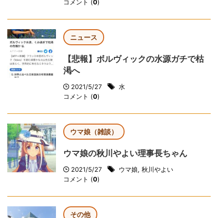
コメント (
0
)
ニュース
【悲報】ボルヴィックの水源ガチで枯
渇へ
2021/5/27
水
コメント (
0
)
ウマ娘（雑談）
ウマ娘の秋川やよい理事長ちゃん
2021/5/27
ウマ娘
,
秋川やよい
コメント (
0
)
その他