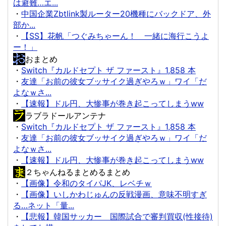
は避難…エ...
・
中国企業Zbtlink製ルーター20機種にバックドア、外
部か...
・
【SS】花帆「つぐみちゃーん！ 一緒に海行こうよ
ー！」
おまとめ
・
Switch『カルドセプト ザ ファースト』1,858 本
・
友達「お前の彼女ブッサイク過ぎやろｗ」ワイ「だ
よなｗさ...
・
【速報】ドル円、大惨事が巻き起こってしまうww
ラブラドールアンテナ
・
Switch『カルドセプト ザ ファースト』1,858 本
・
友達「お前の彼女ブッサイク過ぎやろｗ」ワイ「だ
よなｗさ...
・
【速報】ドル円、大惨事が巻き起こってしまうww
２ちゃんねるまとめるまとめ
・
【画像】令和のタイパJK、レベチｗ
・
【画像】いしかわじゅんの反戦漫画、意味不明すぎ
る…ネット「量...
・
【悲報】韓国サッカー 国際試合で審判買収(性接待)