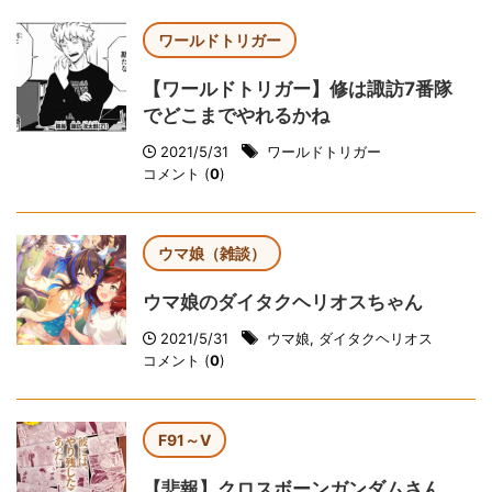
ワールドトリガー
【ワールドトリガー】修は諏訪7番隊
でどこまでやれるかね
2021/5/31
ワールドトリガー
コメント (
0
)
ウマ娘（雑談）
ウマ娘のダイタクヘリオスちゃん
2021/5/31
ウマ娘
,
ダイタクヘリオス
コメント (
0
)
F91～V
【悲報】クロスボーンガンダムさん、