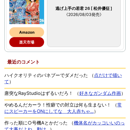
逃げ上手の若君 26 [ 松井優征 ]
《2026/08/03発売》
Amazon
楽天市場
最近のコメント
ハイクオリティのバネブーでダメだった
（
点だけで描い
て
）
唐突なRayStudioはずるいだろ！
（
好きなガンダム作画
）
やめるんだカーラ！性癖での対立は何も生まない！
（
常
にスピーカーをONにしてな 大人赤ちゃ...
）
作った順に○号機Aとかだった
（
機体名がカッコいいのっ
て大事だよね 動け...
）