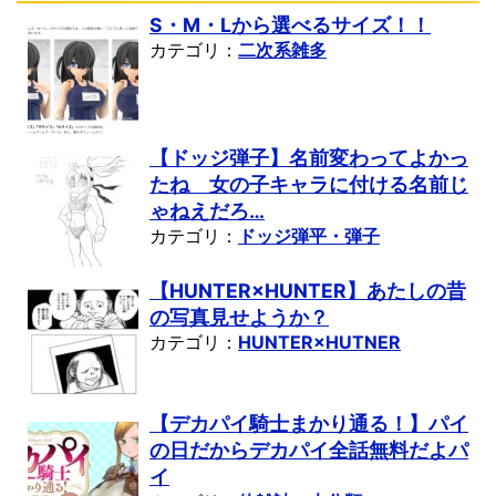
S・M・Lから選べるサイズ！！
カテゴリ：
二次系雑多
【ドッジ弾子】名前変わってよかっ
たね 女の子キャラに付ける名前じ
ゃねえだろ…
カテゴリ：
ドッジ弾平・弾子
【HUNTER×HUNTER】あたしの昔
の写真見せようか？
カテゴリ：
HUNTER×HUTNER
【デカパイ騎士まかり通る！】パイ
の日だからデカパイ全話無料だよパ
イ