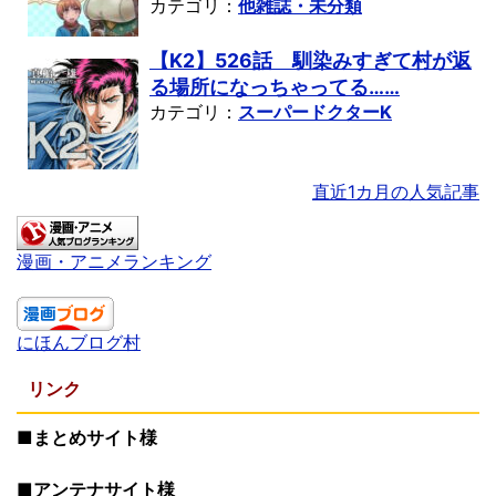
カテゴリ：
他雑誌・未分類
【K2】526話 馴染みすぎて村が返
る場所になっちゃってる……
カテゴリ：
スーパードクターK
直近1カ月の人気記事
漫画・アニメランキング
にほんブログ村
リンク
■まとめサイト様
■アンテナサイト様