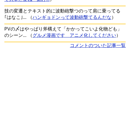
技の変遷とテキスト的に波動砲撃つのって肩に乗ってる
｢はなこ｣...
（
ハンギョドンって波動砲撃てるんだな
）
PVの〆はやっぱり斧構えて「かかってこいよ化物ども」
のシーン...
（
グルメ漫画です アニメ化してください
）
コメントのついた記事一覧