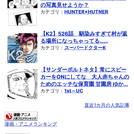
の写真見せようか？
カテゴリ：
HUNTER×HUTNER
【K2】526話 馴染みすぎて村が返
る場所になっちゃってる……
カテゴリ：
スーパードクターK
【サンダーボルトネタ】常にスピー
カーをONにしてな 大人赤ちゃんの
ためのエッチな保育園 甘園房 ゆか...
カテゴリ：
1st～UC
直近1カ月の人気記事
漫画・アニメランキング