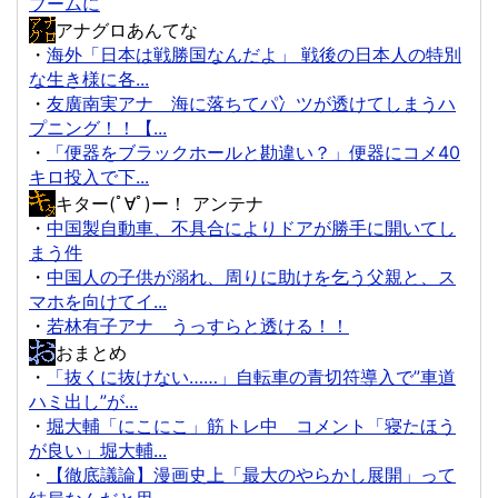
ブームに
アナグロあんてな
・
海外「日本は戦勝国なんだよ」 戦後の日本人の特別
な生き様に各...
・
友廣南実アナ 海に落ちてパ冫ツが透けてしまうハ
プニング！！【...
・
「便器をブラックホールと勘違い？」便器にコメ40
キロ投入で下...
キター(ﾟ∀ﾟ)ー！ アンテナ
・
中国製自動車、不具合によりドアが勝手に開いてし
まう件
・
中国人の子供が溺れ、周りに助けを乞う父親と、ス
マホを向けてイ...
・
若林有子アナ うっすらと透ける！！
おまとめ
・
「抜くに抜けない……」自転車の青切符導入で”車道
ハミ出し”が...
・
堀大輔「にこにこ」筋トレ中 コメント「寝たほう
が良い」堀大輔...
・
【徹底議論】漫画史上「最大のやらかし展開」って