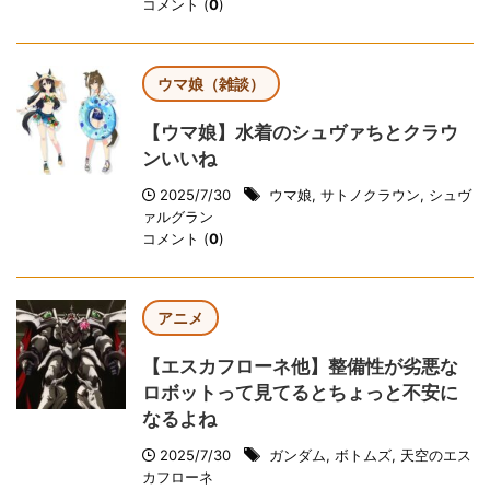
コメント (
0
)
ウマ娘（雑談）
【ウマ娘】水着のシュヴァちとクラウ
ンいいね
2025/7/30
ウマ娘
,
サトノクラウン
,
シュヴ
ァルグラン
コメント (
0
)
アニメ
【エスカフローネ他】整備性が劣悪な
ロボットって見てるとちょっと不安に
なるよね
2025/7/30
ガンダム
,
ボトムズ
,
天空のエス
カフローネ