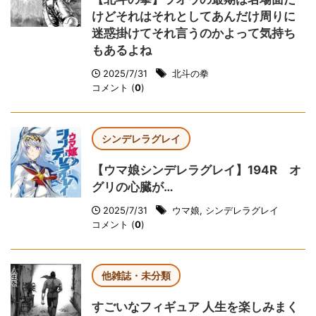
けどそれはそれとしてあんだけ周りに
迷惑掛けてそれ言うのかよって気持ち
もあるよね
2025/7/31
北斗の拳
コメント (
0
)
シンデレラグレイ
【ウマ娘シンデレラグレイ】194R オ
グリの心臓が…
2025/7/31
ウマ娘
,
シンデレラグレイ
コメント (
0
)
他雑誌・未分類
すごいなフィギュア 人生を楽しみまく