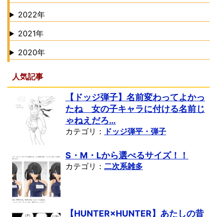
2022年
2021年
2020年
人気記事
【ドッジ弾子】名前変わってよかっ
たね 女の子キャラに付ける名前じ
ゃねえだろ…
カテゴリ：
ドッジ弾平・弾子
S・M・Lから選べるサイズ！！
カテゴリ：
二次系雑多
【HUNTER×HUNTER】あたしの昔