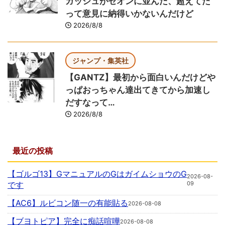
ガッシュがゼオンに並んだ、超えてた
って意見に納得いかないんだけど
2026/8/8
ジャンプ・集英社
【GANTZ】最初から面白いんだけどや
っぱおっちゃん達出てきてから加速し
だすなって…
2026/8/8
最近の投稿
【ゴルゴ13】GマニュアルのGはガイムショウのG
2026-08-
です
09
【AC6】ルビコン随一の有能貼る
2026-08-08
【ブヨトピア】完全に痴話喧嘩
2026-08-08