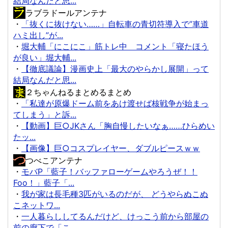
結局なんだと思...
ラブラドールアンテナ
・
「抜くに抜けない……」自転車の青切符導入で”車道
ハミ出し”が...
・
堀大輔「にこにこ」筋トレ中 コメント「寝たほう
が良い」堀大輔...
・
【徹底議論】漫画史上「最大のやらかし展開」って
結局なんだと思...
２ちゃんねるまとめるまとめ
・
「私達が原爆ドーム前をあけ渡せば核戦争が始まっ
てしまう」と訴...
・
【動画】巨○JKさん「胸自慢したいなぁ……ひらめい
たッ...
・
【画像】巨○コスプレイヤー、ダブルピースｗｗ
つべこアンテナ
・
モバP「藍子！バッファローゲームやろうぜ！！
Foo！」藍子「...
・
我が家は長毛種3匹がいるのだが、 どうやらぬこぬ
こネットワ...
・
一人暮らししてるんだけど、けっこう前から部屋の
前の廊下で「こ...