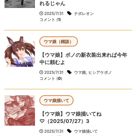
れるじゃん
2025/7/31
ナポレオン
コメント (
1
)
ウマ娘（雑談）
【ウマ娘】ボノの新衣装出来れば今年
中に頼むよ
2025/7/31
ウマ娘
,
ヒシアケボノ
コメント (
0
)
ウマ娘描いて
【ウマ娘】ウマ娘描いてね
♡（2025/07/27）3
2025/7/31
ウマ娘描いて