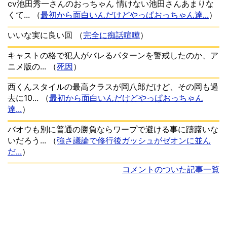
cv池田秀一さんのおっちゃん 情けない池田さんあまりな
くて...
（
最初から面白いんだけどやっぱおっちゃん達...
）
いいな実に良い回
（
完全に痴話喧嘩
）
キャストの格で犯人がバレるパターンを警戒したのか、ア
ニメ版の...
（
死因
）
西くんスタイルの最高クラスが岡八郎だけど、その岡も過
去に10...
（
最初から面白いんだけどやっぱおっちゃん
達...
）
バオウも別に普通の勝負ならワープで避ける事に躊躇いな
いだろう...
（
強さ議論で修行後ガッシュがゼオンに並ん
だ...
）
コメントのついた記事一覧