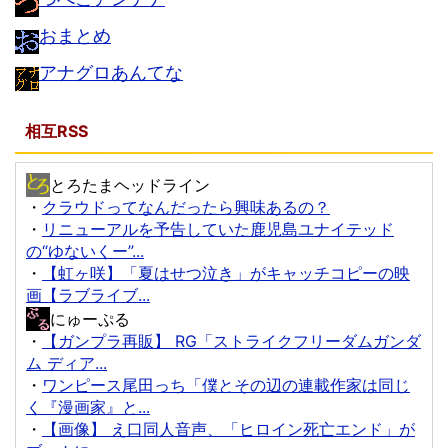
おまとめ
アナグロあんてな
相互RSS
とろたまヘッドライン
・
クラウドってなんだったら興味あるの？
・
リニューアルを予告していた鹿児島ユナイテッド
の“ゆないくー”...
・
【虹ヶ咲】「夏はせつ泣き」がキャッチコピーの映
画【ラブライブ...
にゅーぷる
・
【ガンプラ再販】 RG「ストライクフリーダムガンダ
ム ディア...
・
ワンピース尾田っち「僕とその辺の連載作家は同じ
く『漫画家』と...
・
【画像】 え口同人音声、「ヒロイン死亡エンド」が