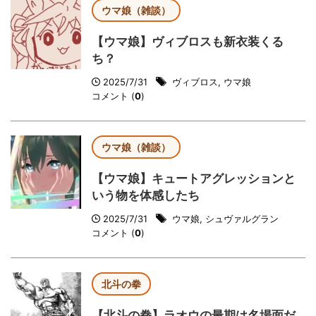
ウマ娘（雑談）
【ウマ娘】ヴィブロスも新衣装くる
ち？
2025/7/31
ヴィブロス
,
ウマ娘
コメント (
0
)
ウマ娘（雑談）
【ウマ娘】キュートアグレッションと
いう物を体感したち
2025/7/31
ウマ娘
,
シュヴァルグラン
コメント (
0
)
北斗の拳
【北斗の拳】ラオウの最期は名場面だ