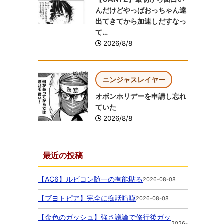
んだけどやっぱおっちゃん達
出てきてから加速しだすなっ
て…
2026/8/8
ニンジャスレイヤー
オボンホリデーを申請し忘れ
ていた
2026/8/8
最近の投稿
【AC6】ルビコン随一の有能貼る
2026-08-08
【ブヨトピア】完全に痴話喧嘩
2026-08-08
【金色のガッシュ】強さ議論で修行後ガッ
2026-