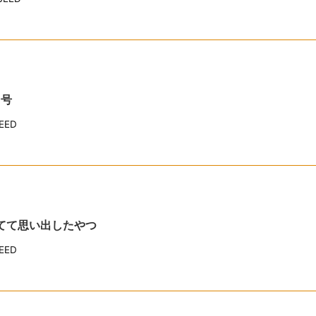
1号
EED
見てて思い出したやつ
EED