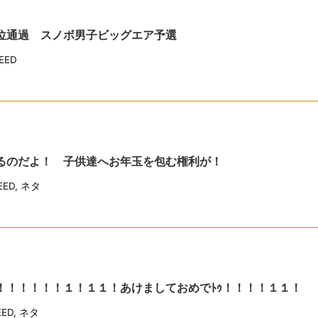
３位通過 スノボ男子ビッグエア予選
EED
あるのだよ！ 子供達へお年玉を包む権利が！
ED
,
ネタ
！！！！！！！１！１１！あけましておめでﾄｩ！！！！１１！
ED
,
ネタ