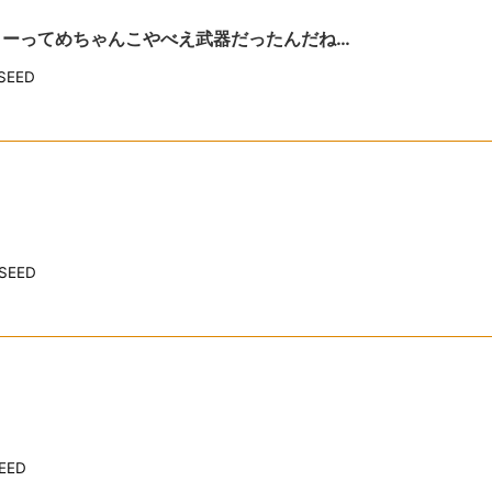
プターってめちゃんこやべえ武器だったんだね…
EED
EED
EED