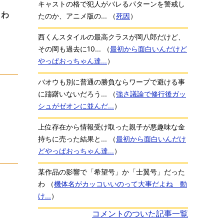
キャストの格で犯人がバレるパターンを警戒し
くわ
たのか、アニメ版の...
（
死因
）
西くんスタイルの最高クラスが岡八郎だけど、
その岡も過去に10...
（
最初から面白いんだけど
やっぱおっちゃん達...
）
バオウも別に普通の勝負ならワープで避ける事
に躊躇いないだろう...
（
強さ議論で修行後ガッ
シュがゼオンに並んだ...
）
上位存在から情報受け取った親子が悪趣味な金
持ちに売った結果と...
（
最初から面白いんだけ
どやっぱおっちゃん達...
）
某作品の影響で「希望号」か「士翼号」だった
わ
（
機体名がカッコいいのって大事だよね 動
け...
）
コメントのついた記事一覧