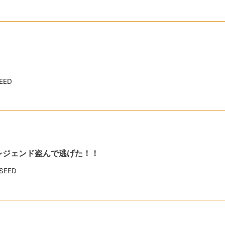
EED
がレジェンド盗んで逃げた！！
EED