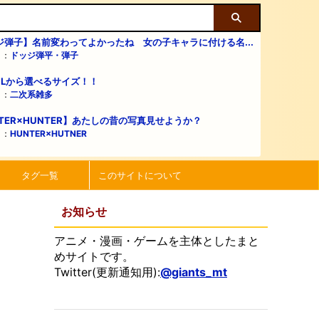
ジ弾子】名前変わってよかったね 女の子キャラに付ける名...
リ：
ドッジ弾平・弾子
・Lから選べるサイズ！！
リ：
二次系雑多
TER×HUNTER】あたしの昔の写真見せようか？
リ：
HUNTER×HUTNER
タグ一覧
このサイトについて
お知らせ
アニメ・漫画・ゲームを主体としたまと
めサイトです。
Twitter(更新通知用):
@giants_mt