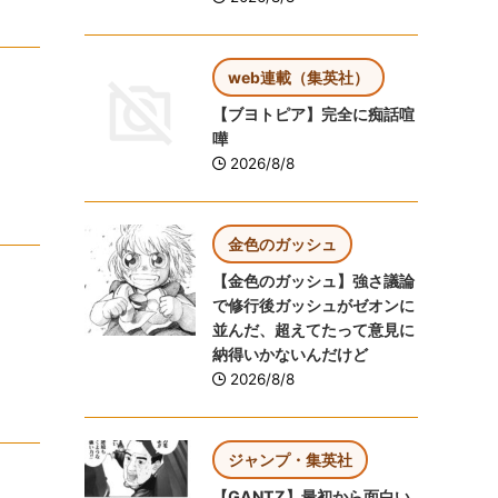
web連載（集英社）
【ブヨトピア】完全に痴話喧
嘩
2026/8/8
金色のガッシュ
【金色のガッシュ】強さ議論
で修行後ガッシュがゼオンに
並んだ、超えてたって意見に
納得いかないんだけど
2026/8/8
ジャンプ・集英社
【GANTZ】最初から面白い