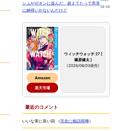
シュがゼオンに並んだ、超えてたって意見
08-08
に納得いかないんだけど
ウィッチウォッチ 27 [
篠原健太 ]
《2026/08/03発売》
Amazon
楽天市場
最近のコメント
いいな実に良い回
（
完全に痴話喧嘩
）