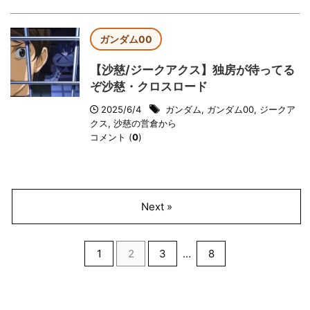
ガンダム00
【沙慈/ジークアクス】独房が待ってる
ぞ沙慈・クロスロード
2025/6/4
ガンダム
,
ガンダム00
,
ジークア
クス
,
沙慈の営倉から
コメント (
0
)
Next »
1
2
3
…
8