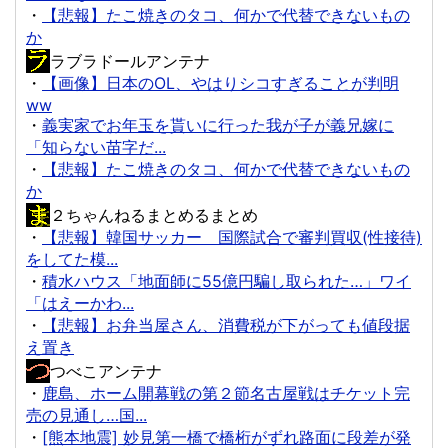
・
【悲報】たこ焼きのタコ、何かで代替できないもの
か
ラブラドールアンテナ
・
【画像】日本のOL、やはりシコすぎることが判明
ww
・
義実家でお年玉を貰いに行った我が子が義兄嫁に
「知らない苗字だ...
・
【悲報】たこ焼きのタコ、何かで代替できないもの
か
２ちゃんねるまとめるまとめ
・
【悲報】韓国サッカー 国際試合で審判買収(性接待)
をしてた模...
・
積水ハウス「地面師に55億円騙し取られた…」ワイ
「はえーかわ...
・
【悲報】お弁当屋さん、消費税が下がっても値段据
え置き
つべこアンテナ
・
鹿島、ホーム開幕戦の第２節名古屋戦はチケット完
売の見通し…国...
・
[熊本地震] 妙見第一橋で橋桁がずれ路面に段差が発