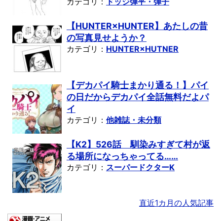
カテゴリ：
ドッジ弾平・弾子
【HUNTER×HUNTER】あたしの昔
の写真見せようか？
カテゴリ：
HUNTER×HUTNER
【デカパイ騎士まかり通る！】パイ
の日だからデカパイ全話無料だよパ
イ
カテゴリ：
他雑誌・未分類
【K2】526話 馴染みすぎて村が返
る場所になっちゃってる……
カテゴリ：
スーパードクターK
直近1カ月の人気記事