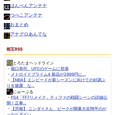
はんぺんアンテナ
つべこアンテナ
おまとめ
アナグロあんてな
相互RSS
とろたまヘッドライン
・
堀口恭司、UFCのゲームに登場
・
メトロイドプライム4 新品が2999円に…
・
【NBA】エンビードが新シーズンに向けての好調ぶ
りを披露 な...
にゅーぷる
・
PS4「FF7リメイク」ティファの戦闘シーンの詳細公
開！正拳...
・
【悲報】 ニンダイさん、ピークが開幕大谷翔平のが
っかりダイレ...