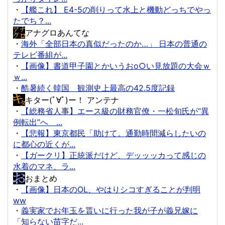
・
【艦これ】 E4-5の削りって水上と機動どっちでやっ
たでち？...
アナグロあんてな
・
海外「全部日本の真似だったのか…」 日本の普通の
テレビ番組が...
・
【画像】書道甲子園とかいうおo○い見放題の大会ｗ
ｗ...
・
酷暑続く韓国 観測史上最高の42.5度記録
キター(ﾟ∀ﾟ)ー！ アンテナ
・
【総務省人事】エース級の財務官僚・一松旬氏が“異
例転出”へ ...
・
【悲報】東京都民「助けて。通勤時間減らしたいの
に都心の近くが...
・
【ガークリ】正統派だけど、デッッッカって感じの
水着のマネ、ラ...
おまとめ
・
【画像】日本のOL、やはりシコすぎることが判明
ww
・
義実家でお年玉を貰いに行った我が子が義兄嫁に
「知らない苗字だ...