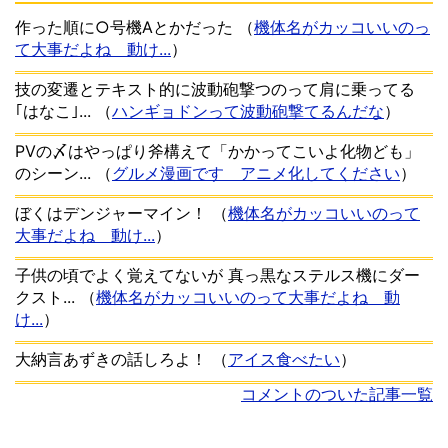
作った順に○号機Aとかだった
（
機体名がカッコいいのっ
て大事だよね 動け...
）
技の変遷とテキスト的に波動砲撃つのって肩に乗ってる
｢はなこ｣...
（
ハンギョドンって波動砲撃てるんだな
）
PVの〆はやっぱり斧構えて「かかってこいよ化物ども」
のシーン...
（
グルメ漫画です アニメ化してください
）
ぼくはデンジャーマイン！
（
機体名がカッコいいのって
大事だよね 動け...
）
子供の頃でよく覚えてないが 真っ黒なステルス機にダー
クスト...
（
機体名がカッコいいのって大事だよね 動
け...
）
大納言あずきの話しろよ！
（
アイス食べたい
）
コメントのついた記事一覧