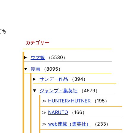
てち
カテゴリー
ウマ娘
（5530）
漫画
（8095）
サンデー作品
（394）
ジャンプ・集英社
（4679）
≫
HUNTER×HUTNER
（195）
≫
NARUTO
（166）
≫
web連載（集英社）
（233）