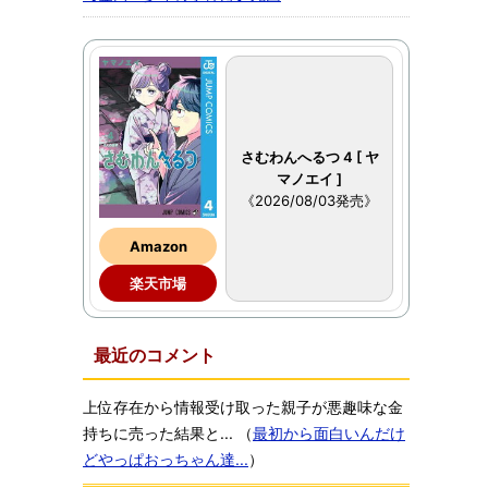
さむわんへるつ 4 [ ヤ
マノエイ ]
《2026/08/03発売》
Amazon
楽天市場
最近のコメント
上位存在から情報受け取った親子が悪趣味な金
持ちに売った結果と...
（
最初から面白いんだけ
どやっぱおっちゃん達...
）