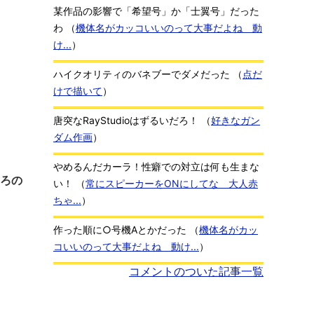
某作品の影響で「希望号」か「士翼号」だった
わ
（
機体名がカッコいいのって大事だよね 動
け...
）
ハイクオリティのバネブーでダメだった
（
点だ
けで描いて
）
唐突なRayStudioはずるいだろ！
（
好きなガン
ダム作画
）
やめるんだカーラ！性癖での対立は何も生まな
ころの
い！
（
常にスピーカーをONにしてな 大人赤
ちゃ...
）
作った順に○号機Aとかだった
（
機体名がカッ
コいいのって大事だよね 動け...
）
コメントのついた記事一覧