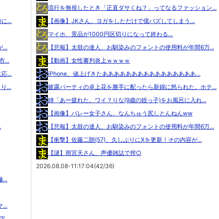
流行を無視したとき「正直ダサくね？」ってなるファッション...
...
【画像】JKさん、ヨガをしただけで億バズしてしまう…
マイホ、景品が1000円区切りになって終わる…
..
【悲報】太鼓の達人、お馴染みのフォントの使用料が年間6万...
..
【動画】女性審判炎上ｗｗｗｗ
...
iPhone、値上げきたああああああああああああああああ...
...
披露パーティの卓上花を勝手に配ったら新婦に怒られた。ホテ...
姉「あー疲れた。ワイ？りな(9歳の姪っ子)をお風呂に入れ...
【画像】バレー女子さん、なんちゅう尻しとんねんww
.
【悲報】太鼓の達人、お馴染みのフォントの使用料が年間6万...
【衝撃】佐藤二朗(57)、久しぶりにXを更新！その内容が...
【謎】雨宮天さん、声優雑誌で搾○
2026.08.08-11:17:04(42/36)
..
..
..