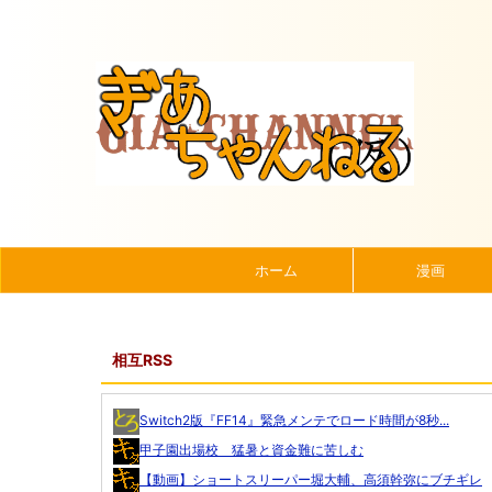
ホーム
漫画
相互RSS
Switch2版『FF14』緊急メンテでロード時間が8秒...
甲子園出場校 猛暑と資金難に苦しむ
【動画】ショートスリーパー堀大輔、高須幹弥にブチギレ