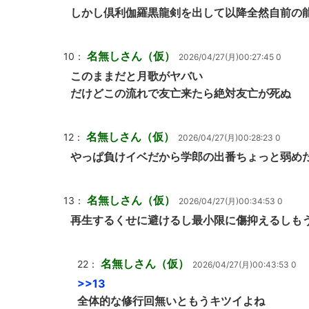
しかし倶利伽羅黒龍剣を出して以降全然自前の
名無しさん（仮）
10：
2026/04/27(月)00:27:45 0
このままだと月歌がヤバい
だけどこの流れで友亡来たら絶対友亡が死ぬ
名無しさん（仮）
12：
2026/04/27(月)00:28:23 0
やっぱ負けイベだから学郎の出番ちょっと弱め
名無しさん（仮）
13：
2026/04/27(月)00:34:53 0
再生するくせに避けるし最小限に傷抑えるしも
名無しさん（仮）
22：
2026/04/27(月)00:43:53 0
>>13
全体的な修行回無いともうキツイよね