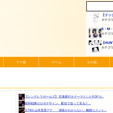
【ドッ
カテゴ
S・M
カテゴ
【HUN
カテゴ
ウマ娘
ゲーム
その他
【シンデレラガールズ】 百鬼夜行をテーマとしたPOP U...
昭和戦隊のロボデザイン、配信で追って見ると…
元TBS 山本里菜アナ 「感覚がわからない」離婚コメント...