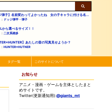
ジ弾子】名前変わってよかったね 女の子キャラに付ける名...
リ：
ドッジ弾平・弾子
・Lから選べるサイズ！！
リ：
二次系雑多
TER×HUNTER】あたしの昔の写真見せようか？
リ：
HUNTER×HUTNER
タグ一覧
このサイトについて
お知らせ
アニメ・漫画・ゲームを主体としたまと
めサイトです。
Twitter(更新通知用):
@giants_mt