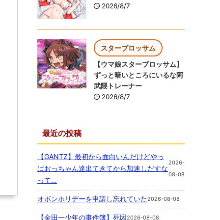
2026/8/7
スターブロッサム
【ウマ娘スターブロッサム】
ずっと暗いところにいるな阿
武隈トレーナー
2026/8/7
最近の投稿
【GANTZ】最初から面白いんだけどやっ
2026-
ぱおっちゃん達出てきてから加速しだすな
08-08
って…
オボンホリデーを申請し忘れていた
2026-08-08
【金田一少年の事件簿】死因
2026-08-08