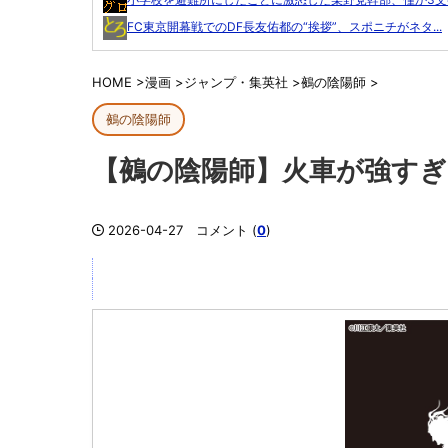
FC東京開幕戦でのDF長友佑都の“挨拶”、スポニチがネタ...
HOME
>
漫画
>
ジャンプ・集英社
>
鵺の陰陽師
>
鵺の陰陽師
【鵺の陰陽師】火車が強す
2026-04-27
コメント (
0
)