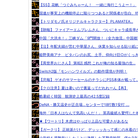
【SS】花帆「つぐみちゃーん！ 一緒に海行こうよー！」
国連が事実上の機能停止に陥りつつあると関係者が告白、特に
【トリダモノ氏オリジナルキャラクター】 PLAMATEA...
【朗報】 ファイアーエムブレムさん、ついにキャラ成長率が.
中国「大洪水！」三峡ダム「9門開放！（全力放流」中国都市.
【泣】年配夫婦が営む中華屋さん、休業を知らせる貼り紙に応
姫野美南アナ ピタパンのお尻、土手、仰向け巨○がくっきり
【異世界おじさん】 第8話 感想 これが俺の知る最強の生...
Switch2版『モンハンワイルズ』の動作環境が判明！
【悲報】 ゲオのサマーセールのチラシにPS5本体が載って..
【クロ注意】夏は暑いので裏返ってだれれーん【再】
酷暑続く韓国 観測史上最高の42.5度記録
DeNA・勝又温史が正念場…センターで18打数1安打 ....
海外「日本人はなんて気高いんだ！」 英高級紙も驚愕した極.
★【ワートリ】木虎はやっぱり上品な可愛さがあるな
【ガークリ】 正統派だけど、デッッッカって感じの水着のマ.
小学校を避難所にしたことに激怒した某野党幹部、僅か3文字.