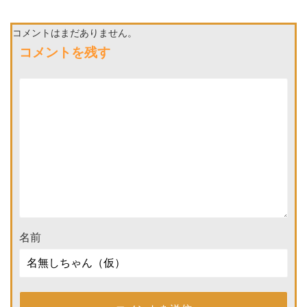
コメントはまだありません。
コメントを残す
名前