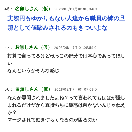
名無しさん（仮）
45：
2026/05/11(月)01:03:46 0
実際円もゆかりもない人達から職員の姉の旦
那として値踏みされるのもきついよな
名無しさん（仮）
47：
2026/05/11(月)01:05:54 0
打算で言ってるけど根っこの部分では本心であってほし
い
なんというかそんな感じ
名無しさん（仮）
50：
2026/05/11(月)01:07:05 0
なんか尋問されましたよね？って言われてもははが怪し
まれるだけだから直接ちちに疑惑は向かないんじゃねえ
か？
マークされて動きづらくなるのが困るのか