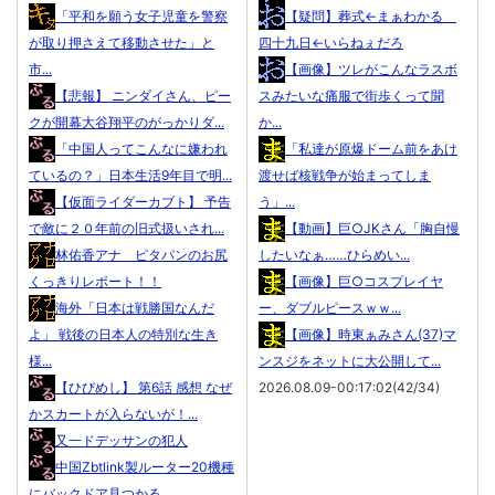
「平和を願う女子児童を警察
【疑問】葬式←まぁわかる
が取り押さえて移動させた」と
四十九日←いらねぇだろ
市...
【画像】ツレがこんなラスボ
【悲報】 ニンダイさん、ピー
スみたいな痛服で街歩くって聞
クが開幕大谷翔平のがっかりダ...
か...
「中国人ってこんなに嫌われ
「私達が原爆ドーム前をあけ
ているの？」日本生活9年目で明...
渡せば核戦争が始まってしま
【仮面ライダーカブト】 予告
う」...
で敵に２０年前の旧式扱いされ...
【動画】巨○JKさん「胸自慢
林佑香アナ ピタパンのお尻
したいなぁ……ひらめい...
くっきりレポート！！
【画像】巨○コスプレイヤ
海外「日本は戦勝国なんだ
ー、ダブルピースｗｗ...
よ」 戦後の日本人の特別な生き
【画像】時東ぁみさん(37)マ
様...
ンスジをネットに大公開して...
【ひびめし】 第6話 感想 なぜ
2026.08.09-00:17:02(42/34)
かスカートが入らないが！...
又一ドデッサンの犯人
中国Zbtlink製ルーター20機種
にバックドア見つかる...