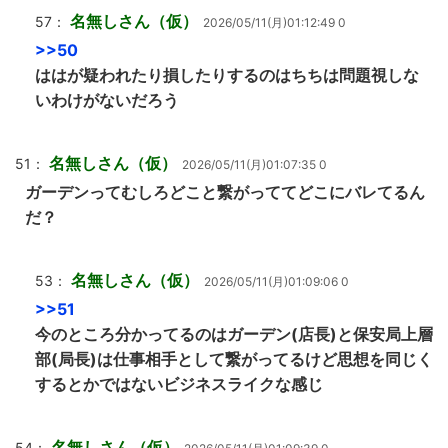
名無しさん（仮）
57：
2026/05/11(月)01:12:49 0
>>50
ははが疑われたり損したりするのはちちは問題視しな
いわけがないだろう
名無しさん（仮）
51：
2026/05/11(月)01:07:35 0
ガーデンってむしろどこと繋がっててどこにバレてるん
だ？
名無しさん（仮）
53：
2026/05/11(月)01:09:06 0
>>51
今のところ分かってるのはガーデン(店長)と保安局上層
部(局長)は仕事相手として繋がってるけど思想を同じく
するとかではないビジネスライクな感じ
名無しさん（仮）
54：