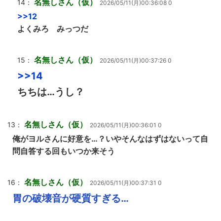
名無しさん（仮）
14：
2026/05/11(月)00:36:08 0
>>12
よくみろ みっつだ
名無しさん（仮）
15：
2026/05/11(月)00:37:26 0
>>14
ちちは…うし？
名無しさん（仮）
13：
2026/05/11(月)00:36:01 0
俺がヨルさんに好意を…？いやそんなはずはないって自
問自答する回もいつか来そう
名無しさん（仮）
16：
2026/05/11(月)00:37:31 0
胃の破壊音が硬質すぎる…