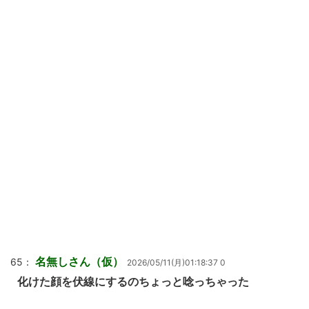
名無しさん（仮）
65：
2026/05/11(月)01:18:37 0
化けた顔を伏線にするのちょっと唸っちゃった