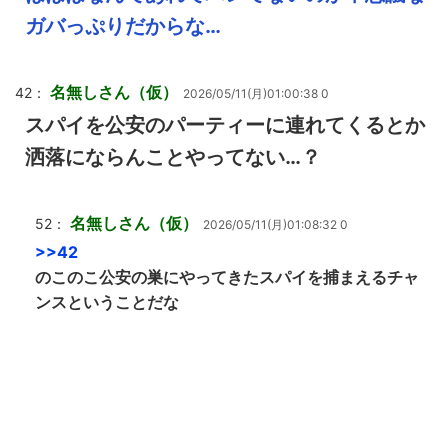
ガバっぷりだからな…
名無しさん（仮）
42：
2026/05/11(月)01:00:38 0
スパイを公安のパーティーに連れてくるとか
洒落にならんことやってない…？
名無しさん（仮）
52：
2026/05/11(月)01:08:32 0
>>42
のこのこ公安の巣にやってきたスパイを捕まえるチャ
ンスということだな