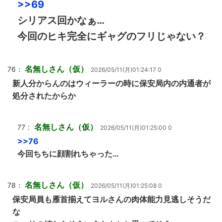
>>69
シリアス回かなぁ…
今回のヒキ完全にギャグのフリじゃない？
名無しさん（仮）
76：
2026/05/11(月)01:24:17 0
新人分からんのはウィーラーの時に保安局内の内通者が
処分されたからか
名無しさん（仮）
77：
2026/05/11(月)01:25:00 0
>>76
今回ちちに顔割れちゃった…
名無しさん（仮）
78：
2026/05/11(月)01:25:08 0
保安局員も雁首揃えてヨルさんの肉体能力見逃しそうだ
な