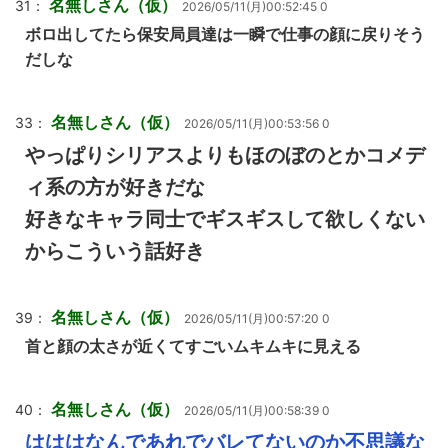
名無しさん（仮）
31：
2026/05/11(月)00:52:45 0
ボロ出してたら保安局員達は一瞬で仕事の顔に戻りそう
だしな
名無しさん（仮）
33：
2026/05/11(月)00:53:56 0
やっぱりシリアスよりもほのぼのとかコメデ
ィ系の方が好きだな
好きなキャラ同士でギスギスして欲しくない
からこういう話好き
名無しさん（仮）
39：
2026/05/11(月)00:57:20 0
首と顔の太さが近くてすごいムキムキに見える
名無しさん（仮）
40：
2026/05/11(月)00:58:39 0
はははなんであれでバレてないのか不思議な