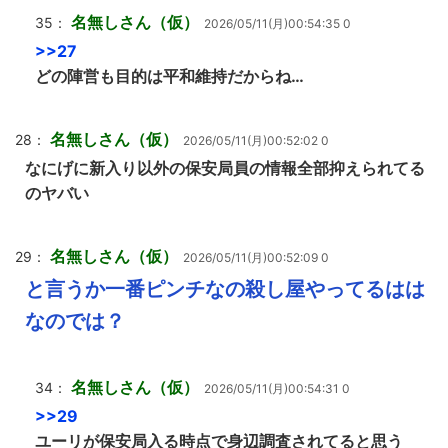
名無しさん（仮）
35：
2026/05/11(月)00:54:35 0
>>27
どの陣営も目的は平和維持だからね…
名無しさん（仮）
28：
2026/05/11(月)00:52:02 0
なにげに新入り以外の保安局員の情報全部抑えられてる
のヤバい
名無しさん（仮）
29：
2026/05/11(月)00:52:09 0
と言うか一番ピンチなの殺し屋やってるはは
なのでは？
名無しさん（仮）
34：
2026/05/11(月)00:54:31 0
>>29
ユーリが保安局入る時点で身辺調査されてると思う