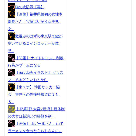
猫の攻防戦【再】
【画像】福井県警初の女性本
部長さん、宝塚にいそうな美熟
女...
激混みのはずの東京駅で鍵が
空いているコインロッカーが散
見...
【悲報】 ナイトレイン、利敵
行為がブームになる
【rurudo氏イラスト】 グッス
マ「るるどらいおん/ぱ...
【東スポ】 韓国サッカー協
会 審判への性接待報道にＳＮ
Ｓ...
【J2第1節 大宮×新潟】新体制
の大宮は新潟との接戦を制...
【画像】 山ガールさん、山で
ラーメンを食べたらおじさんに...