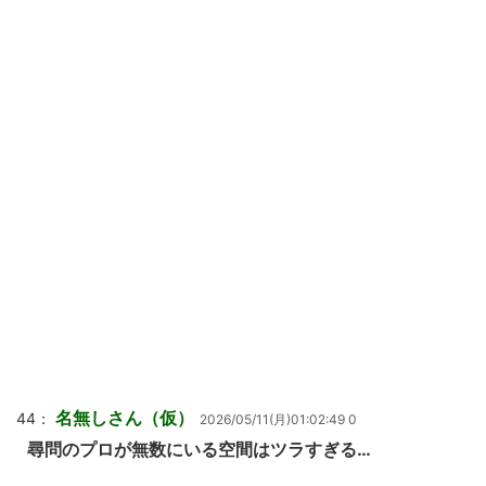
名無しさん（仮）
44：
2026/05/11(月)01:02:49 0
尋問のプロが無数にいる空間はツラすぎる…