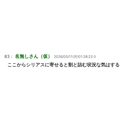
名無しさん（仮）
83：
2026/05/11(月)01:28:23 0
ここからシリアスに寄せると割と詰む状況な気はする