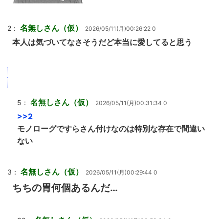
名無しさん（仮）
2：
2026/05/11(月)00:26:22 0
本人は気づいてなさそうだど本当に愛してると思う
名無しさん（仮）
5：
2026/05/11(月)00:31:34 0
>>2
モノローグですらさん付けなのは特別な存在で間違い
ない
名無しさん（仮）
3：
2026/05/11(月)00:29:44 0
ちちの胃何個あるんだ…