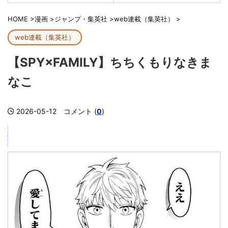
HOME
>
漫画
>
ジャンプ・集英社
>
web連載（集英社）
>
web連載（集英社）
【SPY×FAMILY】ちちくもりなきま
なこ
2026-05-12
コメント (
0
)