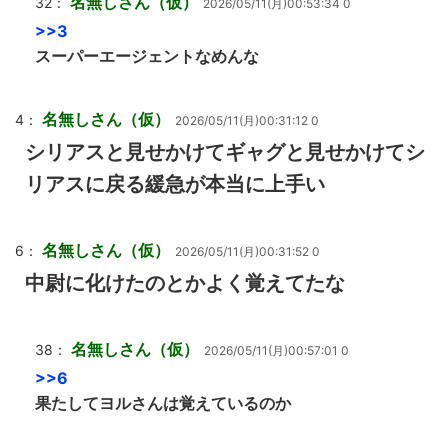
名無しさん（仮）
32：
2026/05/11(月)00:53:34 0
>>3
スーパーエージェントなめんな
名無しさん（仮）
4：
2026/05/11(月)00:31:12 0
シリアスと見せかけてギャグと見せかけてシ
リアスに戻る緩急が本当に上手い
名無しさん（仮）
6：
2026/05/11(月)00:31:52 0
中尉に化けたのとかよく覚えてたな
名無しさん（仮）
38：
2026/05/11(月)00:57:01 0
>>6
果たしてヨルさんは覚えているのか