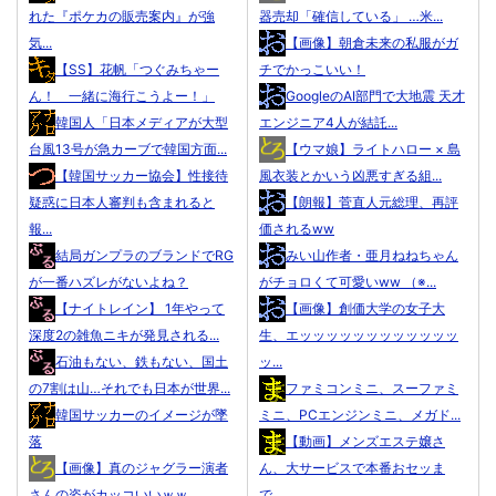
れた『ポケカの販売案内』が強
器売却「確信している」 …米...
気...
【画像】朝倉未来の私服がガ
【SS】花帆「つぐみちゃー
チでかっこいい！
ん！ 一緒に海行こうよー！」
GoogleのAI部門で大地震 天才
韓国人「日本メディアが大型
エンジニア4人が結託...
台風13号が急カーブで韓国方面...
【ウマ娘】ライトハロー × 島
【韓国サッカー協会】性接待
風衣装とかいう凶悪すぎる組...
疑惑に日本人審判も含まれると
【朗報】菅直人元総理、再評
報...
価されるww
結局ガンプラのブランドでRG
みい山作者・亜月ねねちゃん
が一番ハズレがないよね？
がチョロくて可愛いww （※...
【ナイトレイン】 1年やって
【画像】創価大学の女子大
深度2の雑魚ニキが発見される...
生、エッッッッッッッッッッッッ
石油もない、鉄もない、国土
ッ...
の7割は山…それでも日本が世界...
ファミコンミニ、スーファミ
韓国サッカーのイメージが墜
ミニ、PCエンジンミニ、メガド...
落
【動画】メンズエステ嬢さ
【画像】真のジャグラー演者
ん、大サービスで本番おセッま
さんの姿がカッコいいｗｗ...
で...