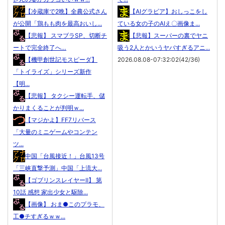
【冷蔵庫で2晩】全農公式さん
【AIグラビア】おしっこをし
が公開「鶏もも肉を最高おいし...
ている女の子のAIえ〇画像ま...
【悲報】 スマブラSP、切断チ
【悲報】スーパーの裏でヤニ
ートで完全終了へ…
吸う2人とかいうヤバすぎるアニ...
【機甲創世記モスピーダ】
2026.08.08-07:32:02(42/36)
「トイライズ」シリーズ新作
【明...
【悲報】 タクシー運転手、儲
かりまくることが判明ｗ...
【マジかよ】FF7リバース
「大量のミニゲームやコンテン
ツ...
中国「台風接近！」台風13号
「三峡直撃予測」中国「上流大...
【ゴブリンスレイヤーⅡ】 第
10話 感想 家出少女と駆除...
【画像】 おま●このプラモ、
工●チすぎるｗｗ...