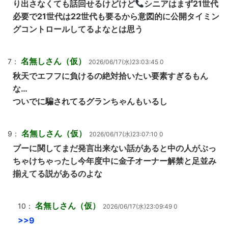
り出さなくても話回せるけどけど
シニアはまず21世代
必要で21世代は22世代も要るから意図的に公開タイミン
グコントロールしてるよなとは思う
名無しさん（仮）
7：
2026/06/17(水)23:03:45 0
秋天でエフフに負けるの絶対拾いたい要素すぎるもん
な…
ついでに騙されてるグランちゃんもいるし
名無しさん（仮）
9：
2026/06/17(水)23:07:10 0
ブーに関してまだ発言出来ない話があると中の人がぶっ
ちゃけちゃったし今年度中に金子オーナー解禁と足並み
揃えてる説があるのよな
名無しさん（仮）
10：
2026/06/17(水)23:09:49 0
>>9