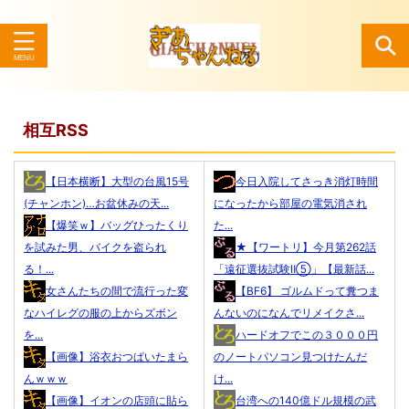
検索
相互RSS
【日本横断】大型の台風15号
今日入院してさっき消灯時間
(チャンホン)…お盆休みの天...
になったから部屋の電気消され
【爆笑ｗ】バッグひったくり
た...
を試みた男、バイクを盗られ
★【ワートリ】今月第262話
る！...
「遠征選抜試験Ⅱ⑤」【最新話...
女さんたちの間で流行った変
【BF6】 ゴルムドって糞つま
なハイレグの服の上からズボン
んないのになんでリメイクさ...
を...
ハードオフでこの３０００円
【画像】浴衣おつぱいたまら
のノートパソコン見つけたんだ
んｗｗｗ
け...
【画像】イオンの店頭に貼ら
台湾への140億ドル規模の武