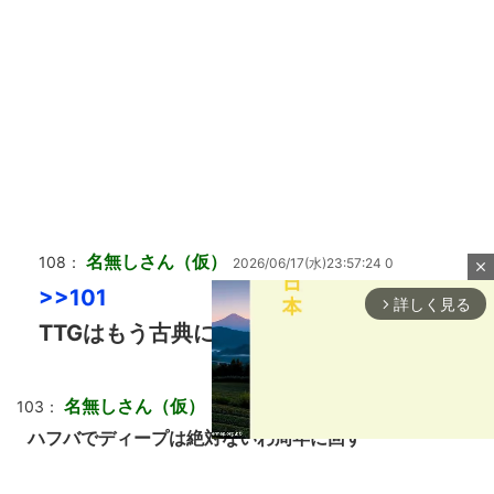
名無しさん（仮）
108：
2026/06/17(水)23:57:24 0
close
>>101
詳しく見る
arrow_forward_ios
TTGはもう古典になる前に出した方がいい
名無しさん（仮）
103：
2026/06/17(水)23:56:00 0
ハフバでディープは絶対ないわ周年に回す