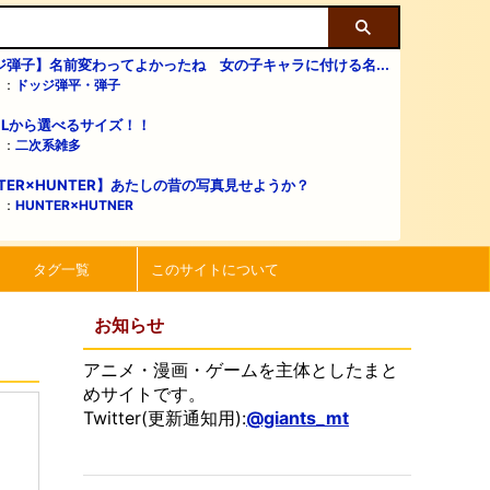
ジ弾子】名前変わってよかったね 女の子キャラに付ける名...
リ：
ドッジ弾平・弾子
・Lから選べるサイズ！！
リ：
二次系雑多
TER×HUNTER】あたしの昔の写真見せようか？
リ：
HUNTER×HUTNER
タグ一覧
このサイトについて
お知らせ
アニメ・漫画・ゲームを主体としたまと
めサイトです。
Twitter(更新通知用):
@giants_mt