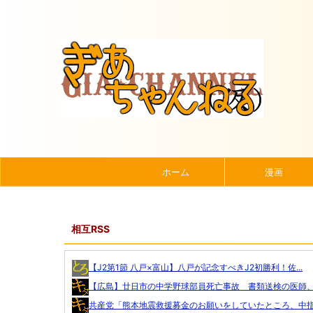
ホーム
漫画
相互RSS
【J2第1節 八戸×富山】八戸が記念すべきJ2初勝利！佐...
【広島】廿日市の中学野球部員死亡事故 書類送検の医師、別
共産党「熊本地震救援募金のお願いをしていたところ、中指を