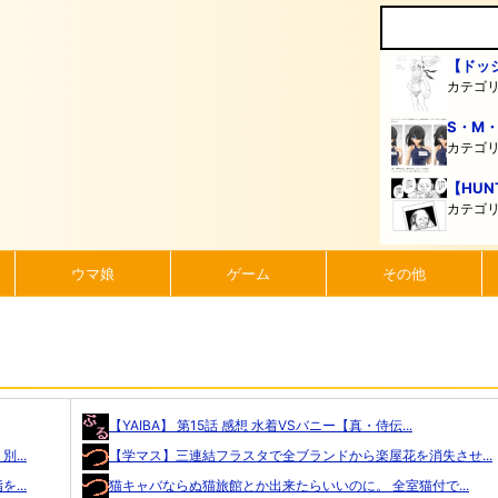
【ドッ
カテゴ
S・M
カテゴ
【HUN
カテゴ
ウマ娘
ゲーム
その他
【YAIBA】 第15話 感想 水着VSバニー【真・侍伝...
...
【学マス】三連結フラスタで全ブランドから楽屋花を消失させ...
...
猫キャバならぬ猫旅館とか出来たらいいのに。 全室猫付で...