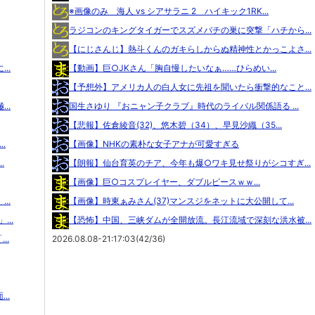
※画像のみ 海人 vs シアサラニ 2 ハイキック1RK...
ラジコンのキングタイガーでスズメバチの巣に突撃「ハチから...
【にじさんじ】熱斗くんのガキらしからぬ精神性とかっこよさ...
..
【動画】巨○JKさん「胸自慢したいなぁ……ひらめい...
【予想外】アメリカ人の白人女に先祖を聞いたら衝撃的なこと...
..
国生さゆり 『おニャン子クラブ』時代のライバル関係語る ...
【悲報】佐倉綾音(32)、悠木碧（34）、早見沙織（35...
.
【画像】NHKの素朴な女子アナが可愛すぎる
.
【朗報】仙台育英のチア、今年も爆○ワキ見せ祭りがシコすぎ...
【画像】巨○コスプレイヤー、ダブルピースｗｗ...
..
【画像】時東ぁみさん(37)マンスジをネットに大公開して...
..
【恐怖】中国、三峡ダムが全開放流。長江流域で深刻な洪水被...
..
2026.08.08-21:17:03(42/36)
..