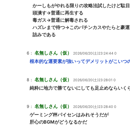
かーしもがやれる限りの攻略法試したけど駄目
頭潰す→普通に再生する
毒ガス→普通に解毒される
ハズレまで待つ→このパチンカスやたらと豪運
詰みである
名無しさん（仮）
6：
2026/06/20(土)23:24:44 0
根本的な運要素が強いってデメリットがこいつ
名無しさん（仮）
8：
2026/06/20(土)23:28:01 0
純粋に地力で勝てないにしても足止めならいく
名無しさん（仮）
9：
2026/06/20(土)23:28:40 0
ゲーミング秤パイセンはみれそうだが
肝心のBGMがどうなるかだ