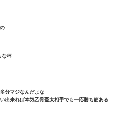
なの
らな秤
多分マジなんだよな
い出来れば本気乙骨憂太相手でも一応勝ち筋ある