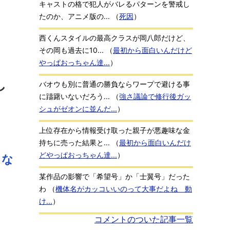
キャストの格で犯人がバレるパターンを警戒し
たのか、アニメ版の...
（
死因
）
西くんスタイルの最高クラスが岡八郎だけど、
その岡も過去に10...
（
最初から面白いんだけど
やっぱおっちゃん達...
）
し
バオウも別に普通の勝負ならワープで避ける事
に躊躇いないだろう...
（
強さ議論で修行後ガッ
シュがゼオンに並んだ...
）
上位存在から情報受け取った親子が悪趣味な金
持ちに売った結果と...
（
最初から面白いんだけ
どやっぱおっちゃん達...
）
うな
某作品の影響で「希望号」か「士翼号」だった
わ
（
機体名がカッコいいのって大事だよね 動
け...
）
コメントのついた記事一覧