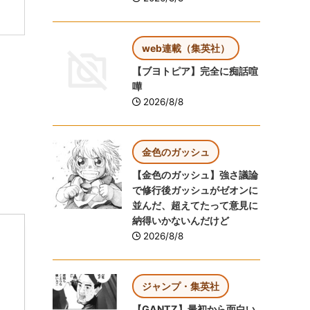
web連載（集英社）
【ブヨトピア】完全に痴話喧
嘩
2026/8/8
金色のガッシュ
【金色のガッシュ】強さ議論
で修行後ガッシュがゼオンに
並んだ、超えてたって意見に
納得いかないんだけど
2026/8/8
ジャンプ・集英社
【GANTZ】最初から面白い