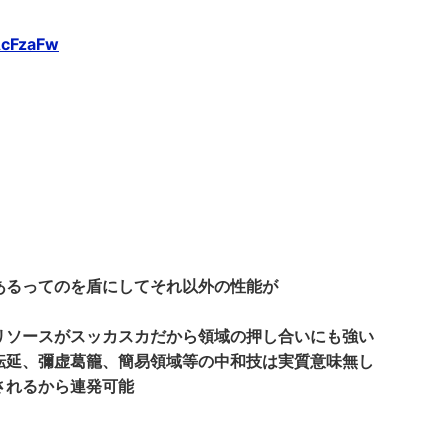
AcFzaFw
あるってのを盾にしてそれ以外の性能が
リソースがスッカスカだから領域の押し合いにも強い
転延、彌虚葛籠、簡易領域等の中和技は実質意味無し
されるから連発可能