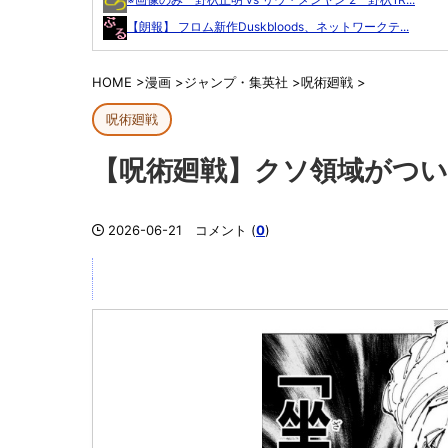
【朗報】 フロム新作Duskbloods、ネットワークテ...
HOME
>
漫画
>
ジャンプ・集英社
>
呪術廻戦
>
呪術廻戦
【呪術廻戦】クソ領域がつ
2026-06-21
コメント (
0
)