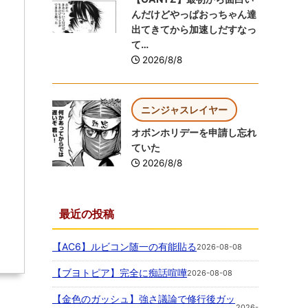
んだけどやっぱおっちゃん達
出てきてから加速しだすなっ
て…
2026/8/8
ニンジャスレイヤー
オボンホリデーを申請し忘れ
ていた
2026/8/8
最近の投稿
【AC6】ルビコン随一の有能貼る
2026-08-08
【ブヨトピア】完全に痴話喧嘩
2026-08-08
【金色のガッシュ】強さ議論で修行後ガッ
2026-