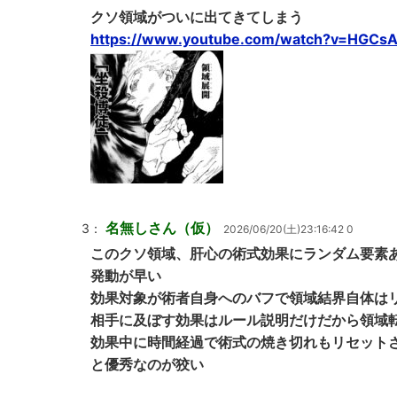
クソ領域がついに出てきてしまう
https://www.youtube.com/watch?v=HGCs
名無しさん（仮）
3：
2026/06/20(土)23:16:42 0
このクソ領域、肝心の術式効果にランダム要素
発動が早い
効果対象が術者自身へのバフで領域結界自体は
相手に及ぼす効果はルール説明だけだから領域
効果中に時間経過で術式の焼き切れもリセット
と優秀なのが狡い