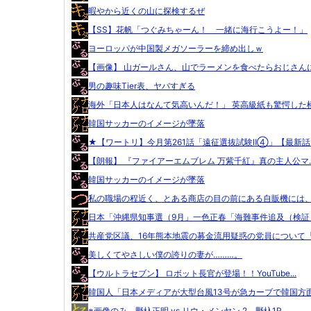
暇やから近くの山に探検するぜ
【SS】花帆「つぐみちゃーん！ 一緒に海行こうよー！」
ヨーロッパが中国製メガソーラーを締め出しｗ
【画像】 山ガールさん、山でラーメンを食べたらおじさんに.
男の趣味Tier表、ヤバすぎる
海外「日本人はなんて気高いんだ！」 英高級紙も驚愕した極.
韓国サッカーのイメージが墜落
★【ワートリ】今月第261話「遠征選抜試験Ⅱ④」【最新話..
【朗報】 『ファイアーエムブレム 万紫千紅』真の主人公マ..
韓国サッカーのイメージが墜落
私の職場の程近く、とある商店の目の前にある自販機には、 .
日本「沖縄県知事選（9月」一色正春「海難事件追及（検証」.
共産党区議、16年熊本地震の募金流用疑惑の党員について「.
美しくてやさしい僕の誇りの妻が………。
【ウルトラセブン】 ロボット長官が登場！！YouTube...
韓国人「日本メディアが大型台風13号が急カーブで韓国方面.
※画像のみ 野杁正明 vs リウ・メンヤン 2 野杁1R...