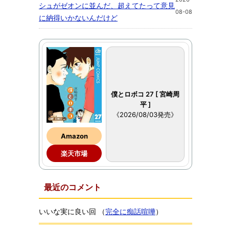
シュがゼオンに並んだ、超えてたって意見
08-08
に納得いかないんだけど
僕とロボコ 27 [ 宮崎周
平 ]
《2026/08/03発売》
Amazon
楽天市場
最近のコメント
いいな実に良い回
（
完全に痴話喧嘩
）