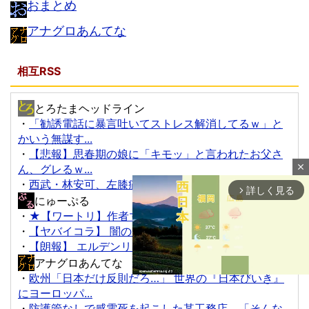
おまとめ
アナグロあんてな
相互RSS
とろたまヘッドライン
・
「勧誘電話に暴言吐いてストレス解消してるｗ」と
かいう無謀す...
・
【悲報】思春期の娘に「キモッ」と言われたお父さ
ん、グレるｗ...
close
・
西武・林安可、左膝痛で登録抹消
詳しく見る
arrow_forward_ios
にゅーぷる
・
★【ワートリ】作者マジで大丈夫か
・
【ヤバイコラ】 闇のソナタ
・
【朗報】 エルデンリングマグネットきたあああああ
アナグロあんてな
・
欧州「日本だけ反則だろ…」 世界の『日本びいき』
にヨーロッパ...
・
防護管なしで感電死を起こした某工務店、「そんな