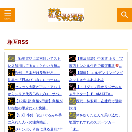
検索
相互RSS
「勧誘電話に暴言吐いてスト
【事故渋滞】中国道 上り 宝
レス解消してるｗ」とかいう無...
塚西トンネル付近で追突事故
...
欧州「日本だけ反則だろ…」
【朗報】 エルデンリングマグ
世界の『日本びいき』にヨーロ...
ネットきたあああああ
セレッソ大阪がアル・アハリ
【トリダモノ氏オリジナルキ
からシリア代表FWパブロ・サバ...
ャラクター】 PLAMATEA...
【J2第1節 鳥栖×甲府】鳥栖が
西武・林安可、左膝痛で登録
好相性の甲府に2-0快勝...
抹消
【SS】小鈴「ぬいぐるみを手
体を折りたたんで乗り込む、
に入れた人への注意喚起」
地面すれすれのスポーツカー
ジャンポケ斉藤に見る量刑7年
「速...