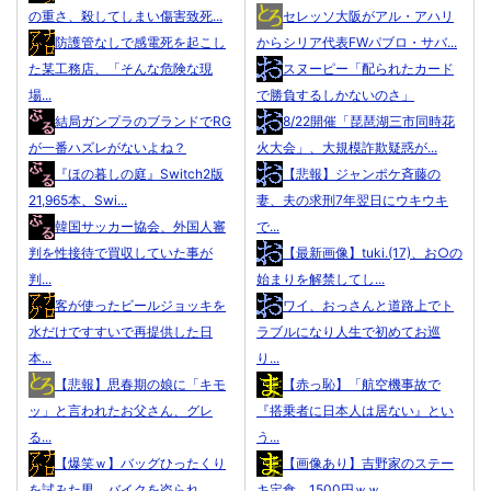
の重さ、殺してしまい傷害致死...
セレッソ大阪がアル・アハリ
防護管なしで感電死を起こし
からシリア代表FWパブロ・サバ...
た某工務店、「そんな危険な現
スヌーピー「配られたカード
場...
で勝負するしかないのさ」
結局ガンプラのブランドでRG
8/22開催「琵琶湖三市同時花
が一番ハズレがないよね？
火大会」、大規模詐欺疑惑が...
『ほの暮しの庭』Switch2版
【悲報】ジャンポケ斉藤の
21,965本、Swi...
妻、夫の求刑7年翌日にウキウキ
韓国サッカー協会、外国人審
で...
判を性接待で買収していた事が
【最新画像】tuki.(17)、お○の
判...
始まりを解禁してし...
客が使ったビールジョッキを
ワイ、おっさんと道路上でト
水だけですすいで再提供した日
ラブルになり人生で初めてお巡
本...
り...
【悲報】思春期の娘に「キモ
【赤っ恥】「航空機事故で
ッ」と言われたお父さん、グレ
『搭乗者に日本人は居ない』とい
る...
う...
【爆笑ｗ】バッグひったくり
【画像あり】吉野家のステー
を試みた男、バイクを盗られ
キ定食、1500円ｗｗ