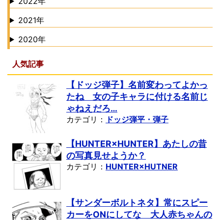
2022年
2021年
2020年
人気記事
【ドッジ弾子】名前変わってよかっ
たね 女の子キャラに付ける名前じ
ゃねえだろ…
カテゴリ：
ドッジ弾平・弾子
【HUNTER×HUNTER】あたしの昔
の写真見せようか？
カテゴリ：
HUNTER×HUTNER
【サンダーボルトネタ】常にスピー
カーをONにしてな 大人赤ちゃんの