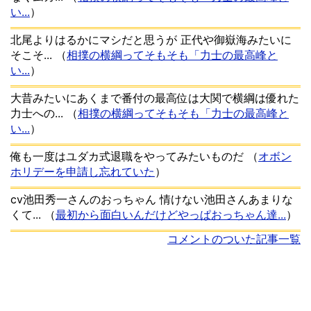
い...
）
北尾よりはるかにマシだと思うが 正代や御嶽海みたいに
そこそ...
（
相撲の横綱ってそもそも「力士の最高峰と
い...
）
大昔みたいにあくまで番付の最高位は大関で横綱は優れた
力士への...
（
相撲の横綱ってそもそも「力士の最高峰と
い...
）
俺も一度はユダカ式退職をやってみたいものだ
（
オボン
ホリデーを申請し忘れていた
）
cv池田秀一さんのおっちゃん 情けない池田さんあまりな
くて...
（
最初から面白いんだけどやっぱおっちゃん達...
）
コメントのついた記事一覧