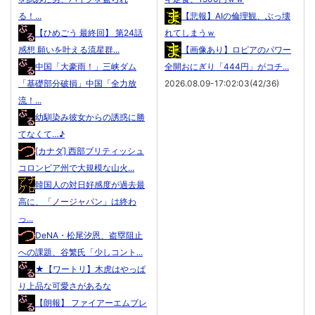
る！...
【悲報】AIの倫理観、ぶっ壊
【ひめごう 最終回】 第24話
れてしまうｗ
感想 願いを叶える流星群...
【画像あり】ロピアのパワー
中国「大豪雨！」三峡ダム
全開おにぎり「444円」がコチ...
「基礎部分破損」中国「全力放
2026.08.09-17:02:03(42/36)
流！...
幼馴染み彼女からの誘惑に勝
てなくて…♪
[カナダ] 西部ブリティッシュ
コロンビア州で大規模な山火...
韓国人の対日好感度が過去最
高に、「ノージャパン」は終わ
っ...
DeNA・松尾汐恩、盗塁阻止
への課題、谷繁氏「少しコント...
★【ワートリ】木虎はやっぱ
り上品な可愛さがあるな
【朗報】 ファイアーエムブレ