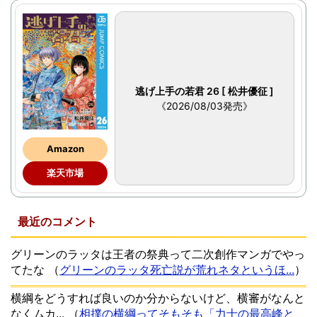
逃げ上手の若君 26 [ 松井優征 ]
《2026/08/03発売》
Amazon
楽天市場
最近のコメント
グリーンのラッタは王者の祭典って二次創作マンガでやっ
てたな
（
グリーンのラッタ死亡説が荒れネタというほ...
）
横綱をどうすれば良いのか分からないけど、横審がなんと
なくムカ...
（
相撲の横綱ってそもそも「力士の最高峰と