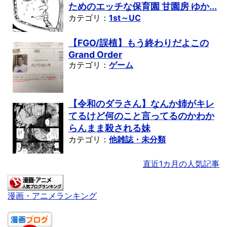
ためのエッチな保育園 甘園房 ゆか...
カテゴリ：
1st～UC
【FGO/誤植】もう終わりだよこの
Grand Order
カテゴリ：
ゲーム
【令和のダラさん】なんか姉がキレ
てるけど何のこと言ってるのかわか
らんまま殺される妹
カテゴリ：
他雑誌・未分類
直近1カ月の人気記事
漫画・アニメランキング