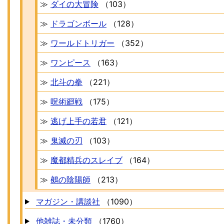
≫
ダイの大冒険
（103）
≫
ドラゴンボール
（128）
≫
ワールドトリガー
（352）
≫
ワンピース
（163）
≫
北斗の拳
（221）
≫
呪術廻戦
（175）
≫
逃げ上手の若君
（121）
≫
鬼滅の刃
（103）
≫
魔都精兵のスレイブ
（164）
≫
鵺の陰陽師
（213）
マガジン・講談社
（1090）
他雑誌・未分類
（1760）