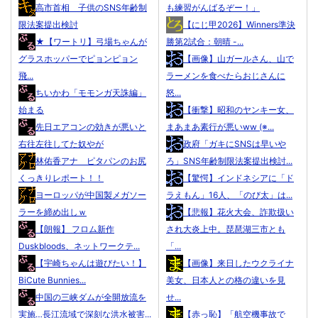
高市首相 子供のSNS年齢制
も練習がんばるぞー！」
限法案提出検討
【にじ甲2026】Winners準決
★【ワートリ】弓場ちゃんが
勝第2試合：朝晴 -...
グラスホッパーでピョンピョン
【画像】山ガールさん、山で
飛...
ラーメンを食べたらおじさんに
ちいかわ「モモンガ天誅編」
怒...
始まる
【衝撃】昭和のヤンキー女、
先日エアコンの効きが悪いと
まあまあ素行が悪いww (※...
右往左往してた奴やが
政府「ガキにSNSは早いや
林佑香アナ ピタパンのお尻
ろ」SNS年齢制限法案提出検討...
くっきりレポート！！
【驚愕】インドネシアに「ド
ヨーロッパが中国製メガソー
ラえもん」16人、「のび太」は...
ラーを締め出しｗ
【悲報】花火大会、詐欺扱い
【朗報】 フロム新作
され大炎上中。琵琶湖三市とも
Duskbloods、ネットワークテ...
「...
【宇崎ちゃんは遊びたい！】
【画像】来日したウクライナ
BiCute Bunnies...
美女、日本人との格の違いを見
中国の三峡ダムが全開放流を
せ...
実施…長江流域で深刻な洪水被害...
【赤っ恥】「航空機事故で