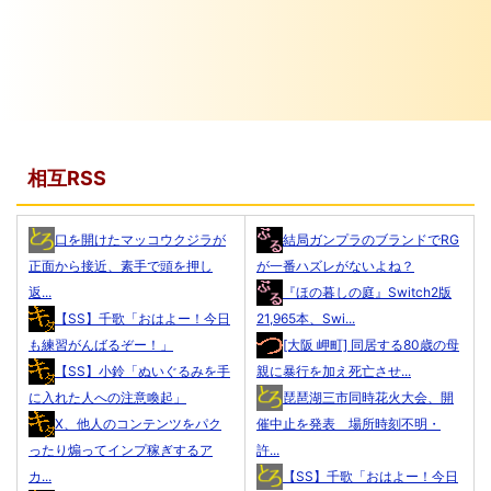
相互RSS
口を開けたマッコウクジラが
結局ガンプラのブランドでRG
正面から接近、素手で頭を押し
が一番ハズレがないよね？
返...
『ほの暮しの庭』Switch2版
【SS】千歌「おはよー！今日
21,965本、Swi...
も練習がんばるぞー！」
[大阪 岬町] 同居する80歳の母
【SS】小鈴「ぬいぐるみを手
親に暴行を加え死亡させ...
に入れた人への注意喚起」
琵琶湖三市同時花火大会、開
X、他人のコンテンツをパク
催中止を発表 場所時刻不明・
ったり煽ってインプ稼ぎするア
許...
カ...
【SS】千歌「おはよー！今日