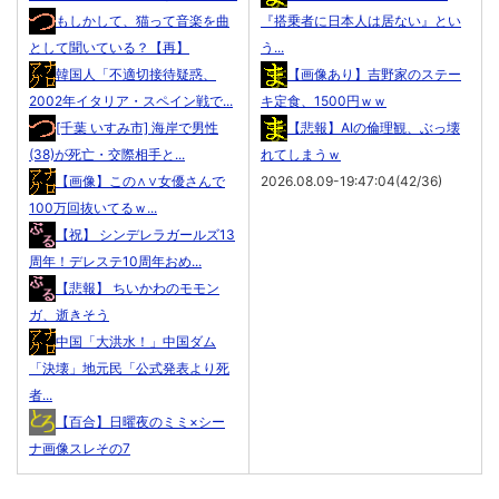
もしかして、猫って音楽を曲
『搭乗者に日本人は居ない』とい
として聞いている？【再】
う...
韓国人「不適切接待疑惑、
【画像あり】吉野家のステー
2002年イタリア・スペイン戦で...
キ定食、1500円ｗｗ
[千葉 いすみ市] 海岸で男性
【悲報】AIの倫理観、ぶっ壊
(38)が死亡・交際相手と...
れてしまうｗ
【画像】この∧∨女優さんで
2026.08.09-19:47:04(42/36)
100万回抜いてるｗ...
【祝】 シンデレラガールズ13
周年！デレステ10周年おめ...
【悲報】 ちいかわのモモン
ガ、逝きそう
中国「大洪水！」中国ダム
「決壊」地元民「公式発表より死
者...
【百合】日曜夜のミミ×シー
ナ画像スレその7