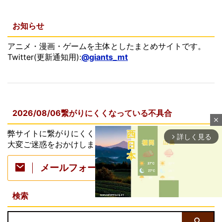
お知らせ
アニメ・漫画・ゲームを主体としたまとめサイトです。
Twitter(更新通知用):
@giants_mt
2026/08/06繋がりにくくなっている不具合
close
弊サイトに繋がりにくくなる不具合が発生していました。
詳しく見る
arrow_forward_ios
大変ご迷惑をおかけしました。
メールフォーム
検索