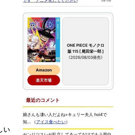
です アニメ化してください
08-06
ONE PIECE モノクロ
版 115 [ 尾田栄一郎 ]
《2026/08/03発売》
Amazon
楽天市場
最近のコメント
娘さんも凄い人だよね>キュリー夫人 hoi4で
知...
（
アイス食べたい
）
しい
センリツスレが乱立してるってだけでもう面白