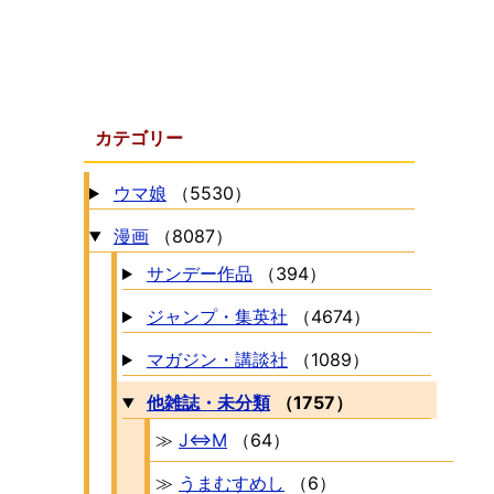
カテゴリー
ウマ娘
（5530）
漫画
（8087）
サンデー作品
（394）
ジャンプ・集英社
（4674）
マガジン・講談社
（1089）
他雑誌・未分類
（1757）
≫
J⇔M
（64）
≫
うまむすめし
（6）