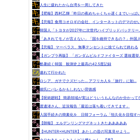
人生に疲れたから台湾を一周してきた
【肥報】西村乙輝「昨日の夜めちゃくちゃ遅くまでいっぱい食
【悲報】食用コオロギの会社、インターネットのデマのせいで
韓国人「トヨタが2027年に次世代ハイブリッドバッテリー..
「あきれてモノが言えない」「国を維持できるの？」外国人の
【悲報】 マーベラス、無事テンセントに捨てられて終わる
【ガンプラ再販】 「ガンダムビルドファイターズ 選抜選挙..
酷暑続く韓国 観測史上最高の42.5度記録
連れて行かれた
ロシア、ガチでクズだった… アフリカ人を「旅行」に勧...
彼氏にバレるかもしれない背徳感
【呪術廻戦】 簡易領域が実はどういうもんなのか分かってな.
渡邊渚さん、近況報告「最近は落ち着いてきてます」
入国手続きの簡素化を 日韓フォーラム「恒久化を目指すべき
【朗報】 エルデンリングマグネットきたあああああ
【HUNTER×HUNTER】 あたしの昔の写真見せよう...
クロかあちゃんとトムピリ嬢ちゃん。【再】