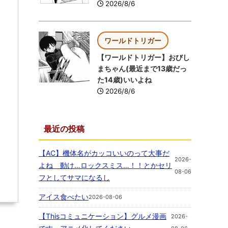
2026/8/6
ワールドトリガー
【ワールドトリガー】おびし
まちゃん(最近まで13歳だっ
た14歳)いいよね
2026/8/6
最近の投稿
【AC】機体名がカッコいいのって大事だ
2026-
よね 動け…ロックスミス…！！とかセリ
08-06
フとしてサマになるし
アイス食べたい
2026-08-06
【Thisコミュニケーション】グルメ漫画
2026-