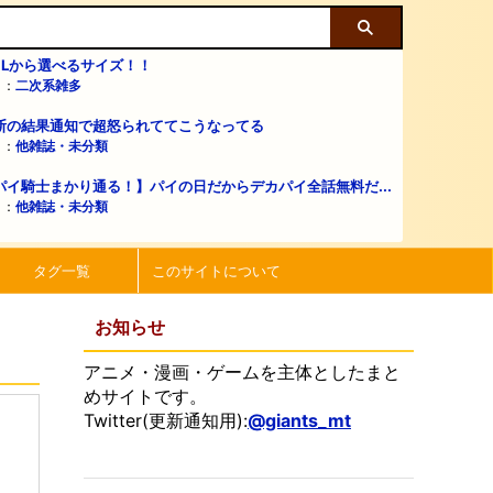
・Lから選べるサイズ！！
リ：
二次系雑多
断の結果通知で超怒られててこうなってる
リ：
他雑誌・未分類
パイ騎士まかり通る！】パイの日だからデカパイ全話無料だ...
リ：
他雑誌・未分類
タグ一覧
このサイトについて
お知らせ
アニメ・漫画・ゲームを主体としたまと
めサイトです。
Twitter(更新通知用):
@giants_mt