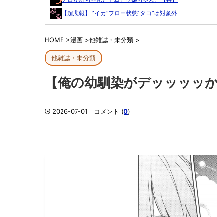
【超悲報】 ”イカ”フロー状態”タコ”は対象外
HOME
>
漫画
>
他雑誌・未分類
>
他雑誌・未分類
【俺の幼馴染がデッッッッ
2026-07-01
コメント (
0
)