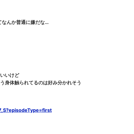
てなんか普通に嫌だな…
いいけど
う身体触られてるのは好み分かれそう
7_S?episodeType=first