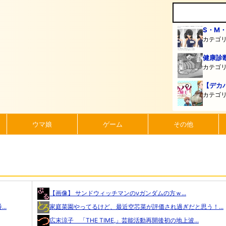
S・M
カテゴ
健康診
カテゴ
【デカ
カテゴ
ウマ娘
ゲーム
その他
【画像】 サンドウィッチマンのνガンダムの方ｗ...
..
家庭菜園やってるけど、最近空芯菜が評価され過ぎだと思う！...
広末涼子 「THE TIME,」芸能活動再開後初の地上波...