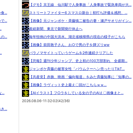
【グモ】京王線 仙川駅で人身事故「人身事故で緊急車両が大...
...
ストリートファイター6 スマスロ新台｜初打ち評価＆感想、...
...
【画像】元ジャンポケ・斉藤慎二被告の妻・瀬戸サオリがイン...
.
産経新聞、東北で新聞発行休止へ
...
毎年恒例の中国大洪水。湖北省秭帰県の現在の様子がこちら
【画像】前田敦子さん、お○で男の子を牌ズリww
.
パラノマサイトっていうゲームを2作連続クリアした
【悲報】週刊少年ジャンプ、史上初の100万部割れ 全盛期...
ジャンポケ斉藤の被害女性「バウムクーヘン売ったりTikT...
【共産党】赤旗、映画「偏向報道」をみた斉藤知事に「知事の...
【画像】ラヴィット史上最え〇回がこちらｗｗ...
..
【AIイラスト】フ○ラをしている女の子のAIえ〇画像まと...
2026.08.06-11:32:02(42/36)
...