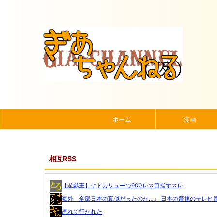
ホーム
漫画
相互RSS
【遊戯王】ヤドカリューで900レス目指すスレ
海外「全部日本の真似だったのか…」 日本の普通のテレビ番.
連れて行かれた