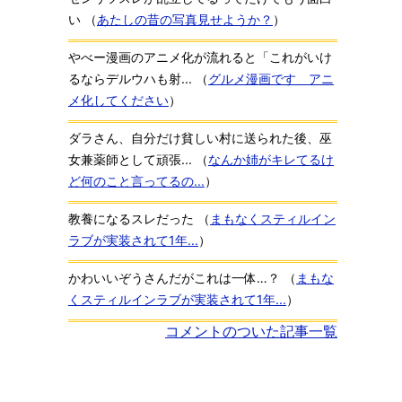
い
（
あたしの昔の写真見せようか？
）
やべー漫画のアニメ化が流れると「これがいけ
るならデルウハも射...
（
グルメ漫画です アニ
メ化してください
）
ダラさん、自分だけ貧しい村に送られた後、巫
女兼薬師として頑張...
（
なんか姉がキレてるけ
ど何のこと言ってるの...
）
教養になるスレだった
（
まもなくスティルイン
ラブが実装されて1年...
）
かわいいぞうさんだがこれは一体…？
（
まもな
くスティルインラブが実装されて1年...
）
コメントのついた記事一覧