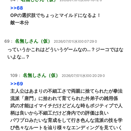
>>68
OPの選択肢でちょっとマイルドになるよ！
皴一本分
名無しさん（仮）
69：
2026/07/01(水)00:07:29 0
っていうかこれはどういうゲームなの…？ジーコではな
いよな…？
名無しさん（仮）
109：
2026/07/01(水)00:20:29 0
>>69
主人公はあまりの不細工さで両親に捨てられたが拳法
流派「唐門」に拾われて育てられた外弟子の雑用係
武の才能はイマイチだけどどんな時もポジティブで人
柄は良いから不細工だけど身内での評価は良い
パワプロみたいな育成をして行き色んな流派の技を学
び色々なルートを辿り様々なエンディングを見ていく