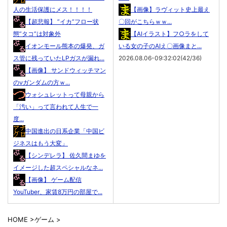
人の生活保護にメス！！！！
【画像】ラヴィット史上最え
【超悲報】 ”イカ”フロー状
〇回がこちらｗｗ...
態”タコ”は対象外
【AIイラスト】フ○ラをして
イオンモール熊本の爆発、ガ
いる女の子のAIえ〇画像まと...
ス管に残っていたLPガスが漏れ...
2026.08.06-09:32:02(42/36)
【画像】 サンドウィッチマン
のνガンダムの方ｗ...
ウォシュレットって母親から
「汚い」って言われて人生で一
度...
中国進出の日系企業「中国ビ
ジネスはもう大変」
【シンデレラ】 佐久間まゆを
イメージした超スペシャルなネ...
【画像】 ゲーム配信
YouTuber、家賃8万円の部屋で...
HOME
>
ゲーム
>