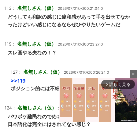
名無しさん（仮）
113：
2026/07/01(水)00:21:04 0
どうしても和訳の感じに違和感があって手を出せてなか
ったけどいい感じになるならぜひやりたいゲームだ
名無しさん（仮）
119：
2026/07/01(水)00:23:27 0
スレ画やる夫なの！？
名無しさん（仮）
127：
2026/07/01(水)00:26:24 0
close
>>119
詳しく見る
arrow_forward_ios
ポジション的には不細工な凡人的な感じなのでそう
名無しさん（仮）
124：
2026/07/01(水)00:24:20 0
パワポケ難民なのでめちゃくちゃ気になってる
日本語化は完全にはされてない感じ？