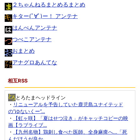
２ちゃんねるまとめるまとめ
キター(ﾟ∀ﾟ)ー！ アンテナ
はんぺんアンテナ
つべこアンテナ
おまとめ
アナグロあんてな
相互RSS
とろたまヘッドライン
・
リニューアルを予告していた鹿児島ユナイテッド
の“ゆないくー”...
・
【虹ヶ咲】「夏はせつ泣き」がキャッチコピーの映
画【ラブライブ...
・
【九州名物】鶏刺し食べた医師、全身麻痺へ…「死
んだほうが良か...