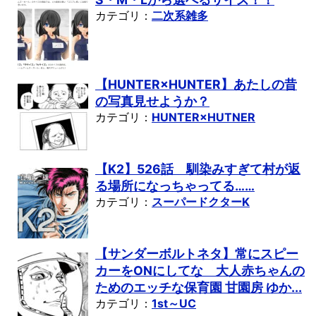
カテゴリ：
二次系雑多
【HUNTER×HUNTER】あたしの昔
の写真見せようか？
カテゴリ：
HUNTER×HUTNER
【K2】526話 馴染みすぎて村が返
る場所になっちゃってる……
カテゴリ：
スーパードクターK
【サンダーボルトネタ】常にスピー
カーをONにしてな 大人赤ちゃんの
ためのエッチな保育園 甘園房 ゆか...
カテゴリ：
1st～UC