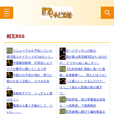
検索
相互RSS
リニューアルを予告していた
又一ドデッサンの犯人
鹿児島ユナイテッドの“ゆないく...
我が家は長毛種3匹がいるのだ
中国製自動車、不具合により
が、 どうやらぬこぬこネッ...
ドアが勝手に開いてしまう件
【九州名物】鶏刺し食べた医
中国人の子供が溺れ、周りに
師、全身麻痺へ…「死んだほうが...
助けを乞う父親と、スマホを向
一人暮らししてるんだけど、
け...
けっこう前から部屋の前の廊下
若林有子アナ うっすらと透
で...
ける！！
野田昇吾、初の準優進出目前
職場の人妻と不倫をして、つ
も「一回希望」で賞典除外
いに、、、
高市政権に媚びて偏向報道ま