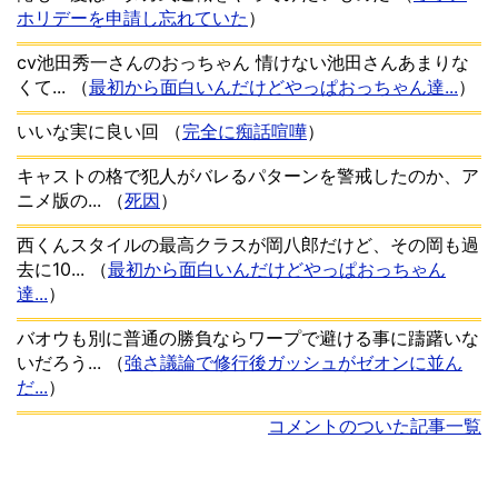
ホリデーを申請し忘れていた
）
cv池田秀一さんのおっちゃん 情けない池田さんあまりな
くて...
（
最初から面白いんだけどやっぱおっちゃん達...
）
いいな実に良い回
（
完全に痴話喧嘩
）
キャストの格で犯人がバレるパターンを警戒したのか、ア
ニメ版の...
（
死因
）
西くんスタイルの最高クラスが岡八郎だけど、その岡も過
去に10...
（
最初から面白いんだけどやっぱおっちゃん
達...
）
バオウも別に普通の勝負ならワープで避ける事に躊躇いな
いだろう...
（
強さ議論で修行後ガッシュがゼオンに並ん
だ...
）
コメントのついた記事一覧