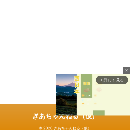
close
詳しく見る
arrow_forward_ios
ぎあちゃんねる（仮）
© 2026 ぎあちゃんねる（仮）