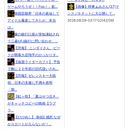
ゲームやろうぜ！！Foo！」藍...
【画像】時東ぁみさん(37)マ
韓国芸能界「日本の真似して
ンスジをネットに大公開して...
アイドル量産してきたが、本当
2026.08.09-02:17:02(42/36)
は...
嫁の銀行口座が突如凍結され
て三菱UFJ銀行に問い合わせ、...
【悲報】 ニンダイさん、ピー
クが開幕大谷翔平のがっかりダ...
【仮面ライダーカブト】 予告
で敵に２０年前の旧式扱いされ...
【悲報】ゼレンスキー大統
領、日本の支援に不満を表明
「期...
【虹ヶ咲】「夏はせつ泣き」
がキャッチコピーの映画【ラブ
ラ...
【ひびめし】 第6話 感想 なぜ
かスカートが入らないが！...