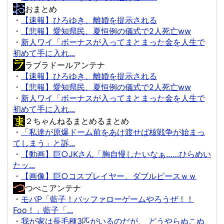
おまとめ
・
【速報】ひろゆき、離婚を提示される
・
【悲報】愛知県民、夏恒例の儀式で2人死亡ww
・
新人ワイ「ボーナスが入ってまとまった金を人生で
初めて手に入れ...
ラブラドールアンテナ
・
【速報】ひろゆき、離婚を提示される
・
【悲報】愛知県民、夏恒例の儀式で2人死亡ww
・
新人ワイ「ボーナスが入ってまとまった金を人生で
初めて手に入れ...
２ちゃんねるまとめるまとめ
・
「私達が原爆ドーム前をあけ渡せば核戦争が始まっ
てしまう」と訴...
・
【動画】巨○JKさん「胸自慢したいなぁ……ひらめい
たッ...
・
【画像】巨○コスプレイヤー、ダブルピースｗｗ
つべこアンテナ
・
モバP「藍子！バッファローゲームやろうぜ！！
Foo！」藍子「...
・
我が家は長毛種3匹がいるのだが、 どうやらぬこぬ