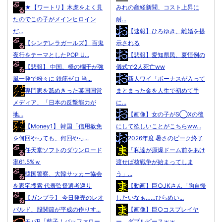
★【ワートリ】木虎をよく見
みれの産経新聞、コスト上昇に
たのでこの子がメインヒロイン
耐...
だ...
【速報】ひろゆき、離婚を提
【シンデレラガールズ】 百鬼
示される
夜行をテーマとしたPOP U...
【悲報】愛知県民、夏恒例の
【悲報】 中国、橋の欄干が強
儀式で2人死亡ww
風一発で粉々に 鉄筋ゼロ 当...
新人ワイ「ボーナスが入って
専門家を舐めきった某国国営
まとまった金を人生で初めて手
メディア、「日本の反撃能力が
に...
地...
【画像】女の子がS◯Xの後
【Money1】 韓国「信用赦免
にして欲しいことがこちらww...
を何回やっても、何回やっ...
2026年度 暑さのピーク終了
任天堂ソフトのダウンロード
「私達が原爆ドーム前をあけ
率61.5%ｗ
渡せば核戦争が始まってしま
韓国警察、大韓サッカー協会
う」...
を家宅捜索 代表監督選考巡り
【動画】巨○JKさん「胸自慢
【ガンプラ】 今日発売のレオ
したいなぁ……ひらめい...
パルド、股関節が平成の作りす...
【画像】巨○コスプレイヤ
モバP「藍子！バッファロー
ー、ダブルピースｗｗ...