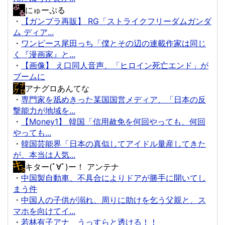
にゅーぷる
・
【ガンプラ再販】 RG「ストライクフリーダムガンダ
ム ディア...
・
ワンピース尾田っち「僕とその辺の連載作家は同じ
く『漫画家』と...
・
【画像】 え口同人音声、「ヒロイン死亡エンド」が
ブームに
アナグロあんてな
・
専門家を舐めきった某国国営メディア、「日本の反
撃能力が地域を...
・
【Money1】 韓国「信用赦免を何回やっても、何回
やっても...
・
韓国芸能界「日本の真似してアイドル量産してきた
が、本当は人気...
キター(ﾟ∀ﾟ)ー！ アンテナ
・
中国製自動車、不具合によりドアが勝手に開いてし
まう件
・
中国人の子供が溺れ、周りに助けを乞う父親と、ス
マホを向けてイ...
・
若林有子アナ うっすらと透ける！！