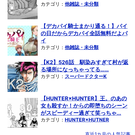
カテゴリ：
他雑誌・未分類
【デカパイ騎士まかり通る！】パイ
の日だからデカパイ全話無料だよパ
イ
カテゴリ：
他雑誌・未分類
【K2】526話 馴染みすぎて村が返
る場所になっちゃってる……
カテゴリ：
スーパードクターK
【HUNTER×HUNTER】王。のあの
女も殺すか！からの即堕ちのシーン
がスピーディー過ぎて笑っちゃ...
カテゴリ：
HUNTER×HUTNER
直近1カ月の人気記事