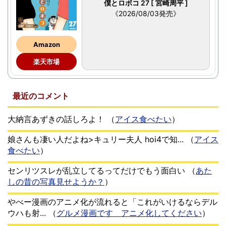
僕とロボコ 27 [ 宮崎周平 ]
《2026/08/03発売》
Amazon
楽天市場
最近のコメント
大納言あずきの話しろよ！
（
アイス食べたい
）
娘さんも凄い人だよね>キュリー夫人 hoi4で知...
（
アイス
食べたい
）
センリツスレが乱立してるってだけでもう面白い
（
あた
しの昔の写真見せようか？
）
やべー漫画のアニメ化が流れると「これがいけるならデル
ウハも射...
（
グルメ漫画です アニメ化してください
）