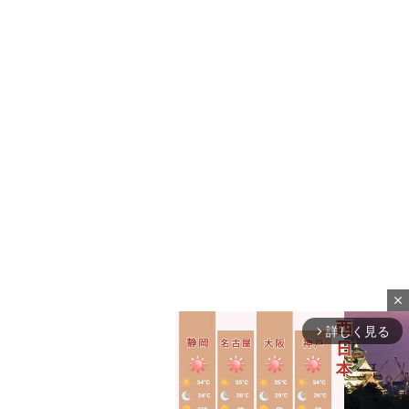
close
詳しく見る
arrow_forward_ios