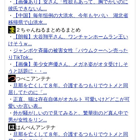
・
【画像あり】女さん「性欲もあって、胸でかいのに
彼氏できないん...
・
【中国】毎年恒例の大洪水、今年もヤバい 湖北省
秭帰県で山洪水...
２ちゃんねるまとめるまとめ
・
【朗報】大谷翔平さん、ワンチャンホームラン王い
けそうｗ...
・
ジャンポケ斉藤の被害女性「バウムクーヘン売った
りTikTok...
・
【画像】美少女声優さん、メガネ姿がオタ受けしそ
うと話題に・・...
つべこアンテナ
・
旦那を亡くして８年。介護するつもりでウトメと同
居してたのに「...
・
正直、猫は存在自体がオカルト 可愛いけどどこが可
愛いか言い表...
・
外が騒がしいので見てみると、繁華街のど真ん中で
男が女性をリン...
はんぺんアンテナ
・
旦那を亡くして８年。介護するつもりでウトメと同