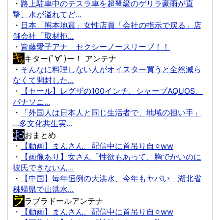
・
路上駐車中のテスラ車を超弩級のゲリラ豪雨が直
撃、水が溢れてど...
・
日本「熊本地震」女性店員「会社の指示で戻る」店
舗会社「取材拒...
・
皆藤愛子アナ セクシーノースリーブ！！
キター(ﾟ∀ﾟ)ー！ アンテナ
・
そんなに料理しない人がオイスター買うと全然減ら
なくて開封した...
・
【セール】レグザの100インチ、シャープAQUOS、
パナソニ...
・
「外国人は日本人と同じ生活者で、地域の担い手」
…多文化共生実...
おまとめ
・
【動画】まんさん、配信中に首吊り自⚪︎ww
・
【画像あり】女さん「性欲もあって、胸でかいのに
彼氏できないん...
・
【中国】毎年恒例の大洪水、今年もヤバい 湖北省
秭帰県で山洪水...
ラブラドールアンテナ
・
【動画】まんさん、配信中に首吊り自⚪︎ww