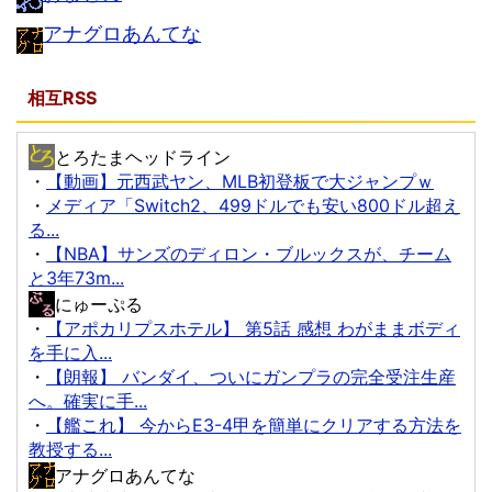
アナグロあんてな
相互RSS
とろたまヘッドライン
・
【動画】元西武ヤン、MLB初登板で大ジャンプｗ
・
メディア「Switch2、499ドルでも安い800ドル超え
る...
・
【NBA】サンズのディロン・ブルックスが、チーム
と3年73m...
にゅーぷる
・
【アポカリプスホテル】 第5話 感想 わがままボディ
を手に入...
・
【朗報】 バンダイ、ついにガンプラの完全受注生産
へ。確実に手...
・
【艦これ】 今からE3-4甲を簡単にクリアする方法を
教授する...
アナグロあんてな