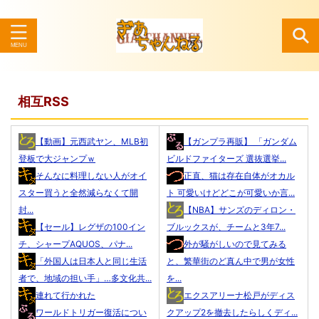
検索
相互RSS
【動画】元西武ヤン、MLB初
【ガンプラ再販】 「ガンダム
登板で大ジャンプｗ
ビルドファイターズ 選抜選挙...
そんなに料理しない人がオイ
正直、猫は存在自体がオカル
スター買うと全然減らなくて開
ト 可愛いけどどこが可愛いか言...
封...
【NBA】サンズのディロン・
【セール】レグザの100イン
ブルックスが、チームと3年7...
チ、シャープAQUOS、パナ...
外が騒がしいので見てみる
「外国人は日本人と同じ生活
と、繁華街のど真ん中で男が女性
者で、地域の担い手」…多文化共...
を...
連れて行かれた
エクスアリーナ松戸がディス
ワールドトリガー復活につい
クアップ2を撤去したらしくディ...