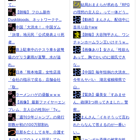
て。
結局おまえらが求める『RPG
【朗報】 フロム新作
の理想の主人公』って一体どう...
Duskbloods、ネットワークテ...
【動画】まんさん、配信中に
中国「大洪水！」中国ダム
首吊り自⚪︎ww
「決壊」地元民「公式発表より死
【朗報】大谷翔平さん、ワン
者...
チャンホームラン王いけそうｗ...
路上駐車中のテスラ車を超弩
【画像あり】女さん「性欲も
級のゲリラ豪雨が直撃、水が溢
あって、胸でかいのに彼氏でき
れ...
な...
日本「熊本地震」女性店員
【中国】毎年恒例の大洪水、
「会社の指示で戻る」店舗会社
今年もヤバい 湖北省秭帰県で
「取...
山...
ラーメンハゲの昼飯ｗｗｗ
【緊急】爆美女「すみませ
【画像】 最新ファイヤーエン
ん。砲弾3つ持ってきました」警
ブレム、主人公の性別が「Ty...
察...
「週刊少年ジャンプ」の発行
まんさん「イキそうって言わ
部数が初の100万部割れ
れたらなんて答えるのが一番い
旦那を亡くして８年。介護す
い...
るつもりでウトメと同居してた
ジャンポケ斉藤の被害女性