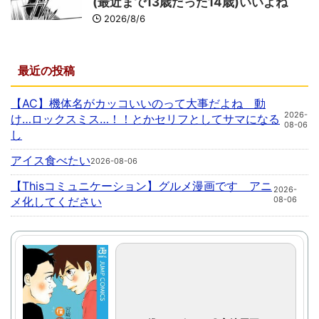
(最近まで13歳だった14歳)いいよね
2026/8/6
最近の投稿
【AC】機体名がカッコいいのって大事だよね 動
2026-
け…ロックスミス…！！とかセリフとしてサマになる
08-06
し
アイス食べたい
2026-08-06
【Thisコミュニケーション】グルメ漫画です アニ
2026-
メ化してください
08-06