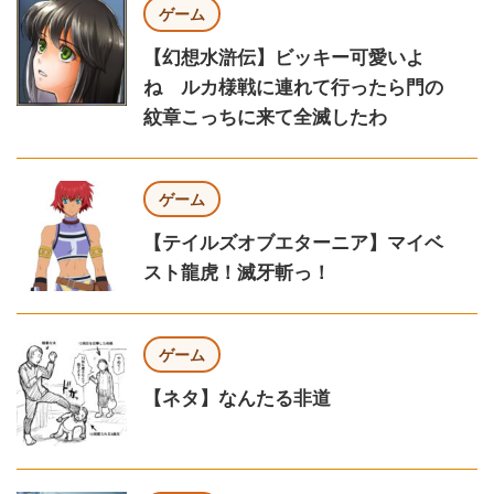
ゲーム
【幻想水滸伝】ビッキー可愛いよ
ね ルカ様戦に連れて行ったら門の
紋章こっちに来て全滅したわ
ゲーム
【テイルズオブエターニア】マイベ
スト龍虎！滅牙斬っ！
ゲーム
【ネタ】なんたる非道