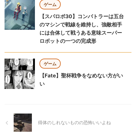
ゲーム
【スパロボ30】コンバトラーは五台
のマシンで戦線を維持し、強敵相手
には合体して戦うある意味スーパー
ロボットの一つの完成形
ゲーム
【Fate】聖杯戦争をなめない方がい
い
得体のしれないものの恐怖いいよね