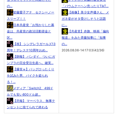
の...
「バウムクーヘン売ったりTikT...
皆藤愛子アナ セクシーノー
【画像】美少女声優さん、メ
スリーブ！！
ガネ姿がオタ受けしそうと話題
日本共産党「お預かりした募
に...
金は、共産党の政治活動資金と
【共産党】赤旗、映画「偏向
区...
報道」をみた斉藤知事に「知事
【祝】 シンデレラガールズ13
の...
周年！デレステ10周年おめ...
2026.08.06-14:17:03(42/36)
【朗報】 バンダイ、ついにガ
ンプラの完全受注生産へ。確実...
【爆笑ｗ】バッグひったくり
を試みた男、バイクを盗られ
る！...
メディア「Switch2、499ド
ルでも安い800ドル超...
【悲報】 マーベラス、無事テ
ンセントに捨てられて終わる