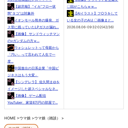
【超悲報】 ”イカ”フロー状
〇回がこちらｗｗ...
態”タコ”は対象外
【AIイラスト】フ○ラをして
イオンモール熊本の爆発、ガ
いる女の子のAIえ〇画像まと...
ス管に残っていたLPガスが漏れ...
2026.08.06-09:32:02(42/36)
【画像】 サンドウィッチマン
のνガンダムの方ｗ...
ウォシュレットって母親から
「汚い」って言われて人生で一
度...
中国進出の日系企業「中国ビ
ジネスはもう大変」
【シンデレラ】 佐久間まゆを
イメージした超スペシャルなネ...
【画像】 ゲーム配信
YouTuber、家賃8万円の部屋で...
HOME
>
ウマ娘
>
ウマ娘（雑談）
>