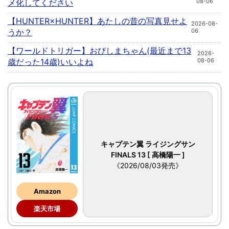
メ化してください
08-06
【HUNTER×HUNTER】あたしの昔の写真見せよ
2026-08-
うか？
06
【ワールドトリガー】おびしまちゃん(最近まで13
2026-
歳だった14歳)いいよね
08-06
キャプテン翼 ライジングサン
FINALS 13 [ 高橋陽一 ]
《2026/08/03発売》
Amazon
楽天市場