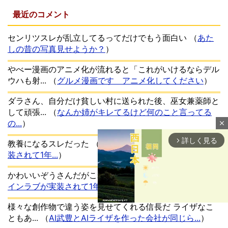
最近のコメント
センリツスレが乱立してるってだけでもう面白い
（
あた
しの昔の写真見せようか？
）
やべー漫画のアニメ化が流れると「これがいけるならデル
ウハも射...
（
グルメ漫画です アニメ化してください
）
ダラさん、自分だけ貧しい村に送られた後、巫女兼薬師と
して頑張...
（
なんか姉がキレてるけど何のこと言ってる
の...
）
close
詳しく見る
arrow_forward_ios
教養になるスレだった
（
まもなくスティルインラブが実
装されて1年...
）
かわいいぞうさんだがこれは一体…？
（
まもなくスティル
インラブが実装されて1年...
）
様々な創作物で違う姿を見せてくれる信長だ ライザなこ
ともあ...
（
AI武豊とAIライザを作った会社が同じら...
）