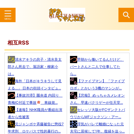
検索
相互RSS
清水アキラの息子・清水良太
早朝から働いてるんだけど、
郎さん死去で、落語家・柳家小
パートさんと二人で仕事してた
は...
ら...
海外「日本がキラキラして見
【ファイブマン】 「ファイブ
える…」 日本の街頭インタビュ...
ロボ」とかいう3機のマシンが...
【事故渋滞】圏央道 内回り
【悲報】 めっちゃカメレオン
青梅IC付近で事故
車線規...
さん、早速パクリゲーが任天堂...
【速報】NHK職員が番組出演
セレッソ大阪がFCザンクトパ
者から性被害
ウリからMFジャクソン・アー...
元ジャンポケ斉藤被告に懲役7
浮気がバレて離婚になった元
年求刑 ロケバスで性的暴行の...
夫宅に居候して1年、復縁を迫っ...