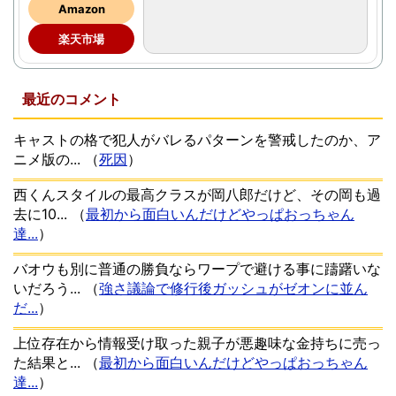
Amazon
楽天市場
最近のコメント
キャストの格で犯人がバレるパターンを警戒したのか、ア
ニメ版の...
（
死因
）
西くんスタイルの最高クラスが岡八郎だけど、その岡も過
去に10...
（
最初から面白いんだけどやっぱおっちゃん
達...
）
バオウも別に普通の勝負ならワープで避ける事に躊躇いな
いだろう...
（
強さ議論で修行後ガッシュがゼオンに並ん
だ...
）
上位存在から情報受け取った親子が悪趣味な金持ちに売っ
た結果と...
（
最初から面白いんだけどやっぱおっちゃん
達...
）