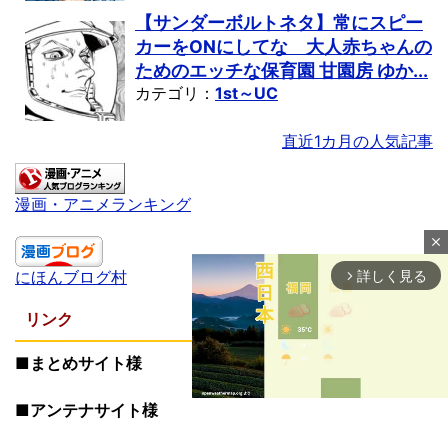
【サンダーボルトネタ】常にスピー
カーをONにしてな 大人赤ちゃんの
ためのエッチな保育園 甘園房 ゆか...
カテゴリ：
1st～UC
直近1カ月の人気記事
漫画・アニメランキング
close
にほんブログ村
詳しく見る
arrow_forward_ios
リンク
■まとめサイト様
■アンテナサイト様