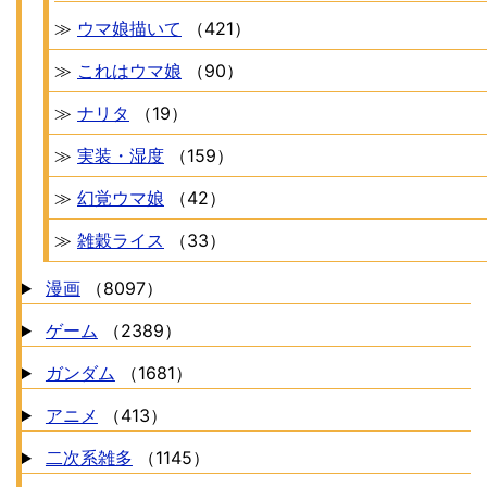
≫
ウマ娘描いて
（421）
≫
これはウマ娘
（90）
≫
ナリタ
（19）
≫
実装・湿度
（159）
≫
幻覚ウマ娘
（42）
≫
雑穀ライス
（33）
漫画
（8097）
ゲーム
（2389）
ガンダム
（1681）
アニメ
（413）
二次系雑多
（1145）