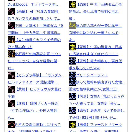
Duskbloods、ネットワークテ...
【恐怖】中国、三峡ダムが全
【画像】 AI「写真の背景削
開放流。長江流域で深刻な洪水
除？ガンプラの箱追加しといて...
被...
中国「大洪水！」三峡ダム「9
家の前の花火が一斉に暴発、
門開放！（全力放流」中国都市...
玄関先に駆け込む一家「なんで
【ｗ】物凄くカワイイ子猫の
あ...
取っ組み合い！
【悲報】中国の街並み、日本
化石賞だの御高説を宣ってい
に汚染されすぎて終わる・・・
たヨーロッパ、自分が猛暑に襲
【悲報】堀大輔さん、実は仮
わ...
眠を取っていたww
【ガンプラ再販】 「ガンダム
グリーンコーラ？！
ビルドファイターズ 選抜選挙...
誤って脳幹を摘出された女性､
【悲報】 ピカチュウが大量に
重篤な植物状態だが､意識は正...
半額
【愕然】女性A「私だったら赤
【速報】 韓国サッカー協会
ちゃん殴ってる」女性B「分か...
『すでに時効だ』、外国人審判
【悲報】居酒屋「6人で長居し
ら...
て会計4939円！喋りたいだ...
近所の公園に運動しに行って
【画像】ファーストサマーウ
きた。 1時間ほど動いて身体も...
イカ、激変した姿に「本田望結