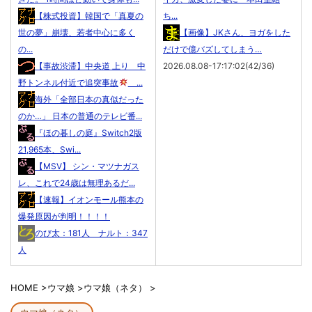
【株式投資】韓国で「真夏の
ち...
世の夢」崩壊、若者中心に多く
【画像】JKさん、ヨガをした
の...
だけで億バズしてしまう…
【事故渋滞】中央道 上り 中
2026.08.08-17:17:02(42/36)
野トンネル付近で追突事故
...
海外「全部日本の真似だった
のか…」 日本の普通のテレビ番...
『ほの暮しの庭』Switch2版
21,965本、Swi...
【MSV】 シン・マツナガス
レ、これで24歳は無理あるだ...
【速報】イオンモール熊本の
爆発原因が判明！！！！
のび太：181人 ナルト：347
人
HOME
>
ウマ娘
>
ウマ娘（ネタ）
>