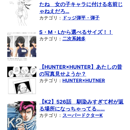
たね 女の子キャラに付ける名前じ
ゃねえだろ…
カテゴリ：
ドッジ弾平・弾子
S・M・Lから選べるサイズ！！
カテゴリ：
二次系雑多
【HUNTER×HUNTER】あたしの昔
の写真見せようか？
カテゴリ：
HUNTER×HUTNER
【K2】526話 馴染みすぎて村が返
る場所になっちゃってる……
カテゴリ：
スーパードクターK