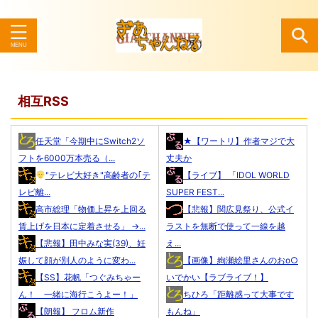
検索
相互RSS
任天堂「今期中にSwitch2ソ
★【ワートリ】作者マジで大
フトを6000万本売る（...
丈夫か
"テレビ大好き"高齢者の｢テ
【ライブ】 「IDOL WORLD
レビ離...
SUPER FEST...
高市総理「物価上昇を上回る
【悲報】関広見祭り、公式イ
賃上げを日本に定着させる」 →...
ラストを無断で使って一線を越
【悲報】田中みな実(39)、妊
え...
娠して顔が別人のように変わ...
【画像】絢瀬絵里さんのおo○
【SS】花帆「つぐみちゃー
いでかい【ラブライブ！】
ん！ 一緒に海行こうよー！」
ちひろ「距離感って大事です
【朗報】 フロム新作
もんね」