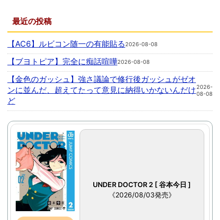
最近の投稿
【AC6】ルビコン随一の有能貼る
2026-08-08
【ブヨトピア】完全に痴話喧嘩
2026-08-08
【金色のガッシュ】強さ議論で修行後ガッシュがゼオ
2026-
ンに並んだ、超えてたって意見に納得いかないんだけ
08-08
ど
UNDER DOCTOR 2 [ 谷本今日 ]
《2026/08/03発売》