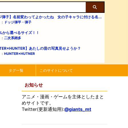
ジ弾子】名前変わってよかったね 女の子キャラに付ける名...
リ：
ドッジ弾平・弾子
・Lから選べるサイズ！！
リ：
二次系雑多
TER×HUNTER】あたしの昔の写真見せようか？
リ：
HUNTER×HUTNER
タグ一覧
このサイトについて
お知らせ
アニメ・漫画・ゲームを主体としたまと
めサイトです。
Twitter(更新通知用):
@giants_mt