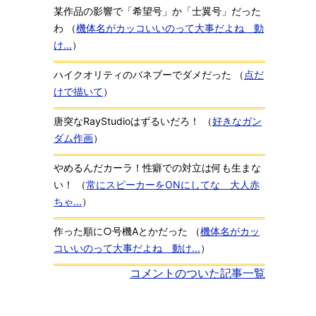
某作品の影響で「希望号」か「士翼号」だった
わ
（
機体名がカッコいいのって大事だよね 動
け...
）
ハイクオリティのバネブーでダメだった
（
点だ
けで描いて
）
唐突なRayStudioはずるいだろ！
（
好きなガン
ダム作画
）
やめるんだカーラ！性癖での対立は何も生まな
い！
（
常にスピーカーをONにしてな 大人赤
ちゃ...
）
作った順に○号機Aとかだった
（
機体名がカッ
コいいのって大事だよね 動け...
）
コメントのついた記事一覧