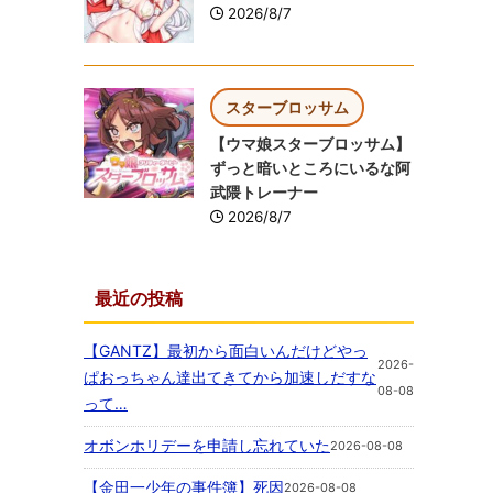
2026/8/7
スターブロッサム
【ウマ娘スターブロッサム】
ずっと暗いところにいるな阿
武隈トレーナー
2026/8/7
最近の投稿
【GANTZ】最初から面白いんだけどやっ
2026-
ぱおっちゃん達出てきてから加速しだすな
08-08
って…
オボンホリデーを申請し忘れていた
2026-08-08
【金田一少年の事件簿】死因
2026-08-08