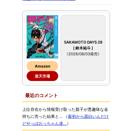
SAKAMOTO DAYS 28
[ 鈴木祐斗 ]
《2026/08/03発売》
Amazon
楽天市場
最近のコメント
上位存在から情報受け取った親子が悪趣味な金
持ちに売った結果と...
（
最初から面白いんだけ
どやっぱおっちゃん達...
）