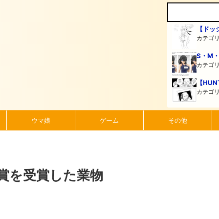
【ドッ
カテゴ
S・M
カテゴ
【HUN
カテゴ
ウマ娘
ゲーム
その他
賞を受賞した業物