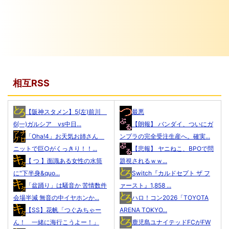
相互RSS
【阪神スタメン】5(左)前川
最悪
6(一)ガルシア vs中日...
【朗報】 バンダイ、ついにガ
「Oha!4」お天気お姉さん
ンプラの完全受注生産へ。確実...
ニットで巨○がくっきり！！...
【悲報】 ヤニねこ、BPOで問
【 つ 】面識ある女性の水筒
題視されるｗｗ...
に"下半身&quo...
Switch『カルドセプト ザ フ
「盆踊り」は騒音か 苦情数件
ァースト』1,858 ...
会場半減 無音の中イヤホンか...
ハロ！コン2026「TOYOTA
【SS】花帆「つぐみちゃー
ARENA TOKYO...
ん！ 一緒に海行こうよー！」
鹿児島ユナイテッドFCがFW