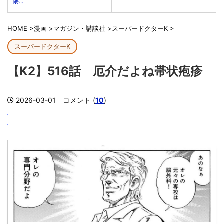
隈...
HOME
>
漫画
>
マガジン・講談社
>
スーパードクターK
>
スーパードクターK
【K2】516話 厄介だよね帯状疱疹
2026-03-01
コメント (
10
)