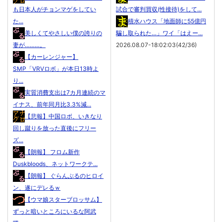
も日本人がチョンマゲをしてい
試合で審判買収(性接待)をして...
た...
積水ハウス「地面師に55億円
美しくてやさしい僕の誇りの
騙し取られた…」ワイ「はえー...
妻が………。
2026.08.07-18:02:03(42/36)
【カーレンジャー】
SMP「VRVロボ」が本日13時よ
り...
実質消費支出は7カ月連続のマ
イナス、前年同月比3.3%減...
【悲報】中国ロボ、いきなり
回し蹴りを放った直後にフリー
ズ...
【朗報】 フロム新作
Duskbloods、ネットワークテ...
【朗報】 ぐらんぶるのヒロイ
ン、遂にデレるｗ
【ウマ娘スターブロッサム】
ずっと暗いところにいるな阿武