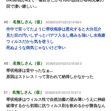
OKSD回がK2で一番好きだから1001話目が谷岡先輩の
回で凄い嬉しい…
名無しさん（仮）
46：
2026/03/01(日)12:14:58 0
作中で言ってたように帯状疱疹は悪化すると大分厄介
見た目の汚いしずっとバデフ入るし痛みも強いし水疱瘡
ウィルスだから気を使うし
死ぬような病気じゃないけど辛い
名無しさん（仮）
48：
2026/03/01(日)12:15:30 0
帯状疱疹は昔やったなぁ…
原因はストレス！って言われて納得しかなかった
名無しさん（仮）
51：
2026/03/01(日)12:15:37 0
帯状疱疹はウィルス性で自然治癒の望み薄いうえに神経
破壊するから初期に抗ウィルス剤を飲めるかが勝負なん