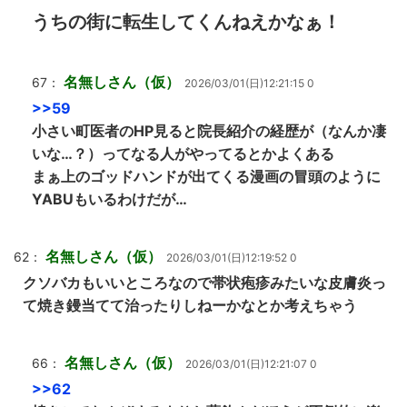
うちの街に転生してくんねえかなぁ！
名無しさん（仮）
67：
2026/03/01(日)12:21:15 0
>>59
小さい町医者のHP見ると院長紹介の経歴が（なんか凄
いな…？）ってなる人がやってるとかよくある
まぁ上のゴッドハンドが出てくる漫画の冒頭のように
YABUもいるわけだが…
名無しさん（仮）
62：
2026/03/01(日)12:19:52 0
クソバカもいいところなので帯状疱疹みたいな皮膚炎っ
て焼き鏝当てて治ったりしねーかなとか考えちゃう
名無しさん（仮）
66：
2026/03/01(日)12:21:07 0
>>62