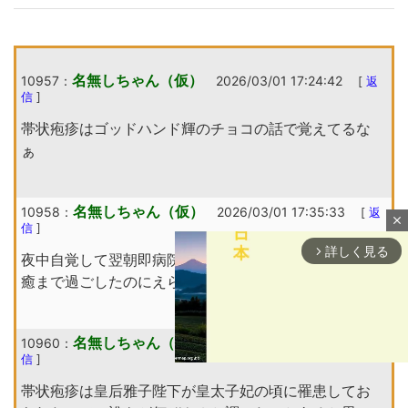
名無しちゃん（仮）
10957：
2026/03/01 17:24:42
[
返
信
]
帯状疱疹はゴッドハンド輝のチョコの話で覚えてるな
ぁ
名無しちゃん（仮）
10958：
2026/03/01 17:35:33
[
返
close
信
]
詳しく見る
arrow_forward_ios
夜中自覚して翌朝即病院行って無事潰さないように治
癒まで過ごしたのにえらい年月発生痕が残った
名無しちゃん（仮）
10960：
2026/03/01 19:14:55
[
返
信
]
帯状疱疹は皇后雅子陛下が皇太子妃の頃に罹患してお