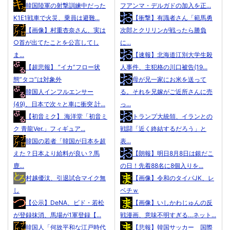
韓国陸軍の射撃訓練中だった
フアンマ・デルガドの加入を正...
K1E1戦車で火災、乗員は避難...
【衝撃】有識者さん「範馬勇
【画像】村重杏奈さん、実は
次郎とクリリンが戦ったら勝負
○首が出てたことを公言してし
に...
ま...
【速報】北海道江別大学生殺
【超悲報】 ”イカ”フロー状
人事件、主犯格の川口被告(19...
態”タコ”は対象外
母が兄一家にお米を送って
韓国人インフルエンサー
る。それを兄嫁がご近所さんに売
(49)、日本で次々と車に衝突 計...
っ...
【初音ミク】 海洋堂「初音ミ
トランプ大統領、イランとの
ク 青龍Ver.」フィギュア...
戦闘「近く終結するだろう」と
韓国の若者「韓国が日本を超
表...
えた？日本より給料が良い？馬
【朗報】明日8月8日は銀だこ
鹿...
の日！先着88名に8個入りを...
村越優汰、引退試合マイク無
【画像】令和のタイパJK、レ
し
ベチｗ
【公示】DeNA、ビド・若松
【画像】いしかわじゅんの反
が登録抹消、馬場が1軍登録【...
戦漫画、意味不明すぎる…ネット...
韓国人「何故平和な江戸時代
【悲報】韓国サッカー 国際