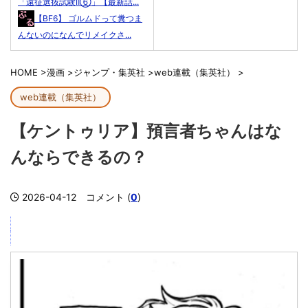
「遠征選抜試験Ⅱ⑥」【最新話...
【BF6】 ゴルムドって糞つま
んないのになんでリメイクさ...
HOME
>
漫画
>
ジャンプ・集英社
>
web連載（集英社）
>
web連載（集英社）
【ケントゥリア】預言者ちゃんはな
んならできるの？
2026-04-12
コメント (
0
)