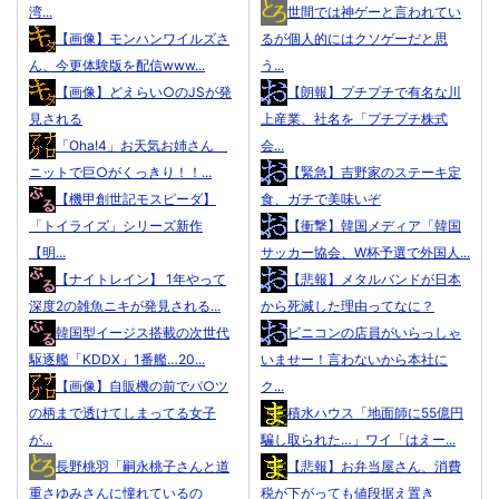
湾...
世間では神ゲーと言われてい
【画像】モンハンワイルズさ
るが個人的にはクソゲーだと思
ん、今更体験版を配信www...
う...
【画像】どえらい○のJSが発
【朗報】プチプチで有名な川
見される
上産業、社名を「プチプチ株式
「Oha!4」お天気お姉さん
会...
ニットで巨○がくっきり！！...
【緊急】吉野家のステーキ定
【機甲創世記モスピーダ】
食、ガチで美味いぞ
「トイライズ」シリーズ新作
【衝撃】韓国メディア「韓国
【明...
サッカー協会、W杯予選で外国人...
【ナイトレイン】 1年やって
【悲報】メタルバンドが日本
深度2の雑魚ニキが発見される...
から死滅した理由ってなに？
韓国型イージス搭載の次世代
ビニコンの店員がいらっしゃ
駆逐艦「KDDX」1番艦…20...
いませー！言わないから本社に
【画像】自販機の前でパ○ツ
ク...
の柄まで透けてしまってる女子
積水ハウス「地面師に55億円
が...
騙し取られた…」ワイ「はえー...
長野桃羽「嗣永桃子さんと道
【悲報】お弁当屋さん、消費
重さゆみさんに憧れているの
税が下がっても値段据え置き