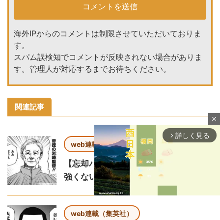
海外IPからのコメントは制限させていただいておりま
す。
スパム誤検知でコメントが反映されない場合がありま
す。管理人が対応するまでお待ちください。
関連記事
close
詳しく見る
arrow_forward_ios
web連載（集英社）
【忘却バッテリー】帝徳の監督実は
強くない？
web連載（集英社）