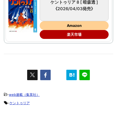
ケントゥリア 8 [ 暗森透 ]
《2026/04/03発売》
Amazon
楽天市場
-
web連載（集英社）
-
ケントゥリア