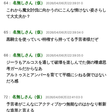
名無しさん（仮）
64：
2026/04/06(月)22:39:31 0
これから魔女討伐に向かうのにこんな情けない姿さらし
て大丈夫か？
名無しさん（仮）
65：
2026/04/06(月)22:39:34 0
黒騎士を使っていい特権すら持ってる予言者様だぞ
名無しさん（仮）
66：
2026/04/06(月)22:39:35 0
ジーラもアルコスを通して破壊を楽しんでた側の嗜虐思
考ガールだからなあ
アルトゥスとアンバーを育てて平穏にシねる側ではない
だろ感
名無しさん（仮）
72：
2026/04/06(月)22:41:03 0
予言者がこんなにアクティブかつ無能なのはかなり斬新
な造形と言える