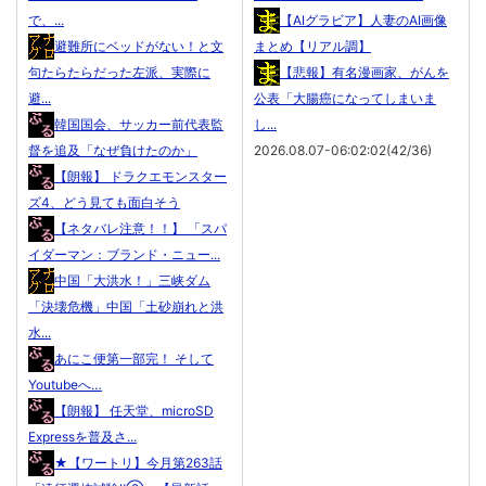
で、...
【AIグラビア】人妻のAI画像
避難所にベッドがない！と文
まとめ【リアル調】
句たらたらだった左派、実際に
【悲報】有名漫画家、がんを
避...
公表「大腸癌になってしまいま
韓国国会、サッカー前代表監
し...
督を追及「なぜ負けたのか」
2026.08.07-06:02:02(42/36)
【朗報】 ドラクエモンスター
ズ4、どう見ても面白そう
【ネタバレ注意！！】 「スパ
イダーマン：ブランド・ニュー...
中国「大洪水！」三峡ダム
「決壊危機」中国「土砂崩れと洪
水...
あにこ便第一部完！ そして
Youtubeへ…
【朗報】 任天堂、microSD
Expressを普及さ...
★【ワートリ】今月第263話