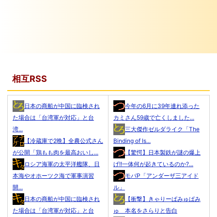
相互RSS
日本の商船が中国に臨検され
今年の6月に39年連れ添った
た場合は「台湾軍が対応」と台
カミさん59歳で亡くしました...
湾...
三大傑作ゼルダライク「The
【冷蔵庫で2晩】全農公式さん
Binding of Is...
が公開「鶏もも肉を最高おいし...
【驚愕】日本製鉄が謎の爆上
ロシア海軍の太平洋艦隊、日
げ!!一体何が起きているのか?...
本海やオホーツク海で軍事演習
モバP「アンダーザ三アイド
開...
ル」
日本の商船が中国に臨検され
【衝撃】きゃりーぱみゅぱみ
た場合は「台湾軍が対応」と台
ゅ 本名をさらりと告白