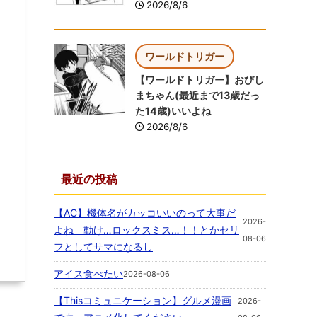
2026/8/6
ワールドトリガー
【ワールドトリガー】おびし
まちゃん(最近まで13歳だっ
た14歳)いいよね
2026/8/6
最近の投稿
【AC】機体名がカッコいいのって大事だ
2026-
よね 動け…ロックスミス…！！とかセリ
08-06
フとしてサマになるし
アイス食べたい
2026-08-06
【Thisコミュニケーション】グルメ漫画
2026-