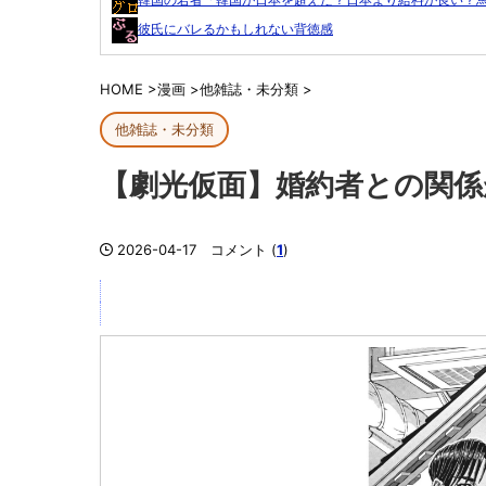
彼氏にバレるかもしれない背徳感
HOME
>
漫画
>
他雑誌・未分類
>
他雑誌・未分類
【劇光仮面】婚約者との関
2026-04-17
コメント (
1
)