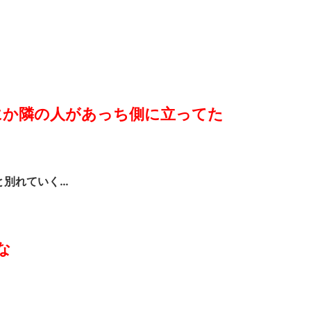
にか隣の人があっち側に立ってた
と別れていく…
な