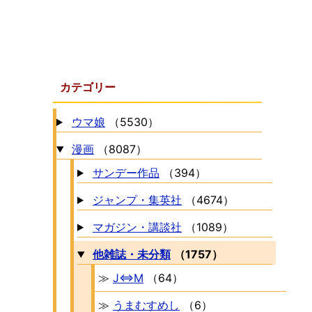
カテゴリー
ウマ娘
（5530）
漫画
（8087）
サンデー作品
（394）
ジャンプ・集英社
（4674）
マガジン・講談社
（1089）
他雑誌・未分類
（1757）
≫
J⇔M
（64）
≫
うまむすめし
（6）