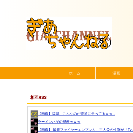
ホーム
漫画
相互RSS
【画像】福岡、こんなのが普通に走ってるｗｗ...
ラーメンハゲの昼飯ｗｗｗ
【画像】 最新ファイヤーエンブレム、主人公の性別が「Ty..