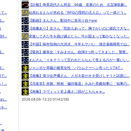
【訃報】寿美花代さん死去 94歳 老衰のため 元宝塚歌劇...
...
結局おまえらが求める『RPGの理想の主人公』って一体どう...
..
【動画】まんさん、配信中に首吊り自⚪︎ww
職
【画像あり】女さん「性欲もあって、胸でかいのに彼氏できな...
...
突進してきた牛を跳び越えたら、牛が固まって動かなくなった...
【中国】毎年恒例の大洪水、今年もヤバい 湖北省秭帰県で山...
..
【緊急】爆美女「すみません。砲弾3つ持ってきました」警察...
まんさん「イキそうって言われたらなんて答えるのが一番いい...
..
ジャンポケ斉藤の被害女性「バウムクーヘン売ったりTikT...
...
【画像】美少女声優さん、メガネ姿がオタ受けしそうと話題に...
...
【共産党】赤旗、映画「偏向報道」をみた斉藤知事に「知事の...
.
【画像】ラヴィット史上最え〇回がこちらｗｗ...
...
2026.08.06-13:32:31(42/36)
...
.
...