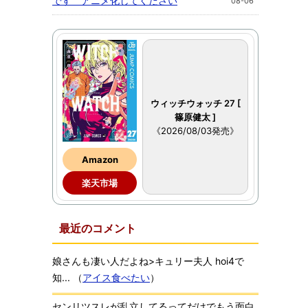
です アニメ化してください
08-06
ウィッチウォッチ 27 [
篠原健太 ]
《2026/08/03発売》
Amazon
楽天市場
最近のコメント
娘さんも凄い人だよね>キュリー夫人 hoi4で
知...
（
アイス食べたい
）
センリツスレが乱立してるってだけでもう面白