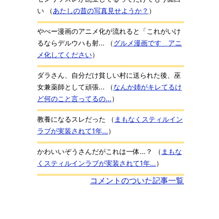
い
（
あたしの昔の写真見せようか？
）
やべー漫画のアニメ化が流れると「これがいけ
るならデルウハも射...
（
グルメ漫画です アニ
メ化してください
）
ダラさん、自分だけ貧しい村に送られた後、巫
女兼薬師として頑張...
（
なんか姉がキレてるけ
ど何のこと言ってるの...
）
教養になるスレだった
（
まもなくスティルイン
ラブが実装されて1年...
）
かわいいぞうさんだがこれは一体…？
（
まもな
くスティルインラブが実装されて1年...
）
コメントのついた記事一覧