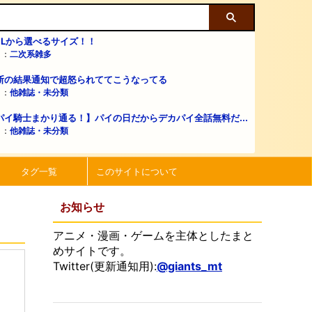
・Lから選べるサイズ！！
リ：
二次系雑多
断の結果通知で超怒られててこうなってる
リ：
他雑誌・未分類
パイ騎士まかり通る！】パイの日だからデカパイ全話無料だ...
リ：
他雑誌・未分類
タグ一覧
このサイトについて
お知らせ
アニメ・漫画・ゲームを主体としたまと
めサイトです。
Twitter(更新通知用):
@giants_mt