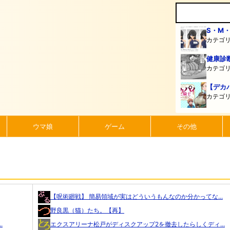
S・M
カテゴ
健康診
カテゴ
【デカ
カテゴ
ウマ娘
ゲーム
その他
【呪術廻戦】 簡易領域が実はどういうもんなのか分かってな...
野良黒（猫）たち。【再】
.
エクスアリーナ松戸がディスクアップ2を撤去したらしくディ...