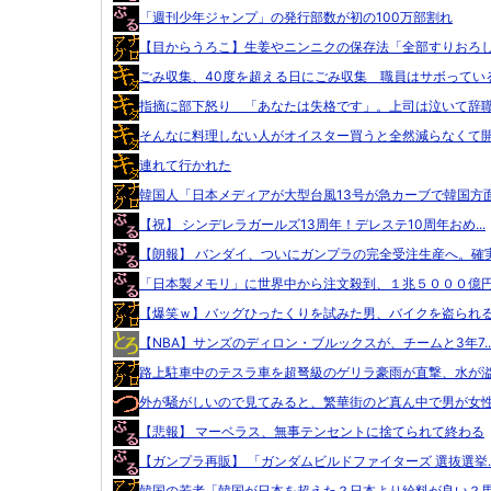
「週刊少年ジャンプ」の発行部数が初の100万部割れ
【目からうろこ】生姜やニンニクの保存法「全部すりおろして
ごみ収集、40度を超える日にごみ収集 職員はサボっている.
指摘に部下怒り 「あなたは失格です」。上司は泣いて辞
そんなに料理しない人がオイスター買うと全然減らなくて開封
連れて行かれた
韓国人「日本メディアが大型台風13号が急カーブで韓国方面.
【祝】 シンデレラガールズ13周年！デレステ10周年おめ...
【朗報】 バンダイ、ついにガンプラの完全受注生産へ。確実.
「日本製メモリ」に世界中から注文殺到、１兆５０００億円で
【爆笑ｗ】バッグひったくりを試みた男、バイクを盗られる！
【NBA】サンズのディロン・ブルックスが、チームと3年7..
路上駐車中のテスラ車を超弩級のゲリラ豪雨が直撃、水が溢れ
外が騒がしいので見てみると、繁華街のど真ん中で男が女性を
【悲報】 マーベラス、無事テンセントに捨てられて終わる
【ガンプラ再販】 「ガンダムビルドファイターズ 選抜選挙..
韓国の若者「韓国が日本を超えた？日本より給料が良い？馬鹿