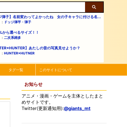
ジ弾子】名前変わってよかったね 女の子キャラに付ける名...
リ：
ドッジ弾平・弾子
・Lから選べるサイズ！！
リ：
二次系雑多
TER×HUNTER】あたしの昔の写真見せようか？
リ：
HUNTER×HUTNER
タグ一覧
このサイトについて
お知らせ
アニメ・漫画・ゲームを主体としたまと
めサイトです。
Twitter(更新通知用):
@giants_mt