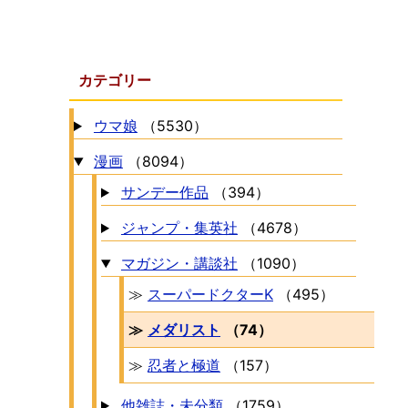
カテゴリー
ウマ娘
（5530）
漫画
（8094）
サンデー作品
（394）
ジャンプ・集英社
（4678）
マガジン・講談社
（1090）
≫
スーパードクターK
（495）
≫
メダリスト
（74）
≫
忍者と極道
（157）
他雑誌・未分類
（1759）