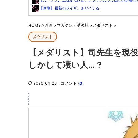
【画像】 最新のライザ、まだイケる
HOME
>
漫画
>
マガジン・講談社
>
メダリスト
>
メダリスト
【メダリスト】司先生を現
しかして凄い人…？
2026-04-26
コメント (
0
)