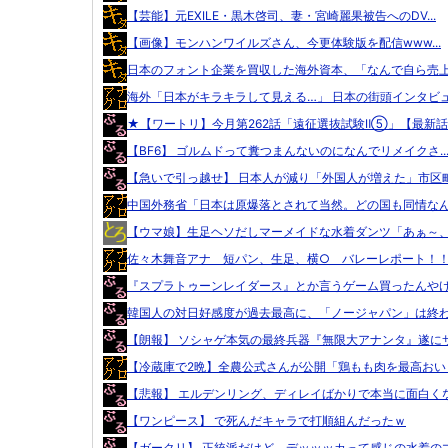
【芸能】元EXILE・黒木啓司、妻・宮崎麗果被告へのDV...
【画像】モンハンワイルズさん、今更体験版を配信www...
日本のフォント企業を買収した海外資本、「なんで自ら売上ゼ
海外「日本がキラキラして見える…」 日本の街頭インタビュ.
★【ワートリ】今月第262話「遠征選抜試験Ⅱ⑤」【最新話..
【BF6】 ゴルムドって糞つまんないのになんでリメイクさ..
【急いで引っ越せ】 日本人が減り「外国人が増えた」市区町.
中国外務省「日本は原爆落とされて当然。どの国も同情なんか
【ウマ娘】生足ヘソだしマーメイドな水着ダンツ「あぁ～、好
佐々木舞音アナ 短パン、生足、横○ バレーレポート！
『スプラトゥーンレイダース』とか言うゲーム買ったんやけど
韓国人の対日好感度が過去最高に、「ノージャパン」は終わっ
【朗報】 ソシャゲ本気の最終兵器『無限大アナンタ』遂にサ.
【冷蔵庫で2晩】全農公式さんが公開「鶏もも肉を最高おいし.
【悲報】 エルデンリング、ディレイばかりで本当に面白くな.
【ワンピース】 で死んだキャラで打順組んだったｗ
【ガークリ】 正統派だけど、デッッッカって感じの水着のマ.