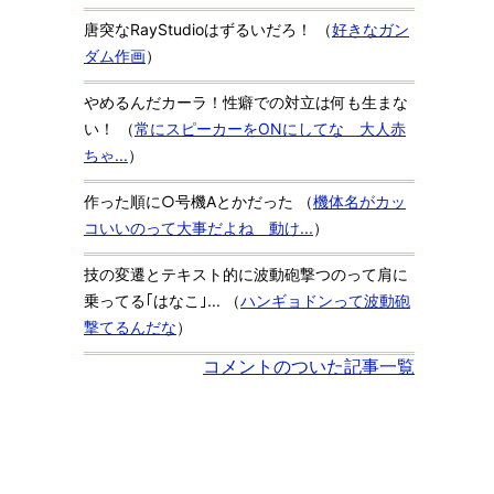
唐突なRayStudioはずるいだろ！
（
好きなガン
ダム作画
）
やめるんだカーラ！性癖での対立は何も生まな
い！
（
常にスピーカーをONにしてな 大人赤
ちゃ...
）
作った順に○号機Aとかだった
（
機体名がカッ
コいいのって大事だよね 動け...
）
技の変遷とテキスト的に波動砲撃つのって肩に
乗ってる｢はなこ｣...
（
ハンギョドンって波動砲
撃てるんだな
）
コメントのついた記事一覧