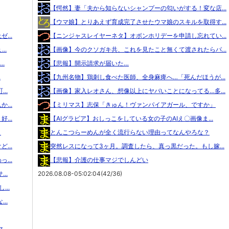
【愕然】妻「夫から知らないシャンプーの匂いがする！変な店...
【ウマ娘】とりあえず育成完了させたウマ娘のスキルを取得す...
...
【ニンジャスレイヤーネタ】オボンホリデーを申請し忘れてい...
..
【画像】今のクソガキ共、これを見たこと無くて渡されたらパ...
.
【悲報】開示請求が届いた…
.
【九州名物】鶏刺し食べた医師、全身麻痺へ…「死んだほうが...
..
【画像】家入レオさん、想像以上にヤバいことになってる…多...
...
【ミリマス】志保「きゅん！ヴァンパイアガール、ですか」
...
【AIグラビア】おしっこをしている女の子のAIえ〇画像ま...
！
とんこつらーめんが全く流行らない理由ってなんやろな？
...
突然レスになって3ヶ月。調査したら、真っ黒だった。もし嫁...
...
【悲報】介護の仕事マジでしんどい
..
2026.08.08-05:02:04(42/36)
..
..
..