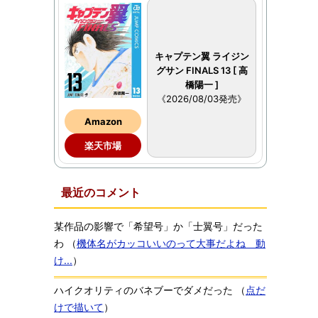
キャプテン翼 ライジン
グサン FINALS 13 [ 高
橋陽一 ]
《2026/08/03発売》
Amazon
楽天市場
最近のコメント
某作品の影響で「希望号」か「士翼号」だった
わ
（
機体名がカッコいいのって大事だよね 動
け...
）
ハイクオリティのバネブーでダメだった
（
点だ
けで描いて
）