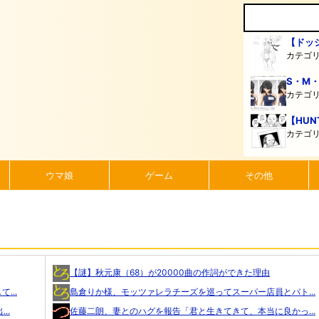
【ドッ
カテゴ
S・M
カテゴ
【HUN
カテゴ
ウマ娘
ゲーム
その他
【謎】秋元康（68）が20000曲の作詞ができた理由
...
島倉りか様、モッツァレラチーズを巡ってスーパー店員とバト...
..
佐藤二朗、妻とのハグを報告「君と生きてきて、本当に良かっ...