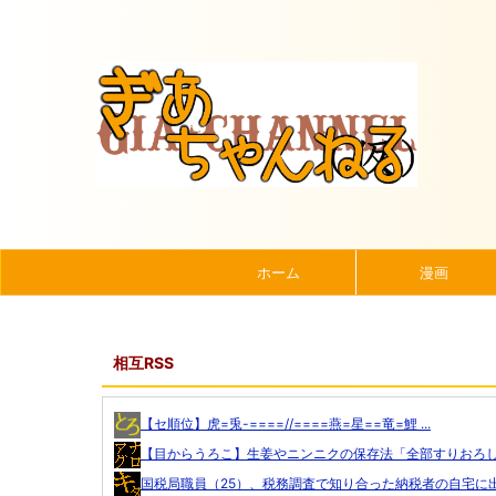
ホーム
漫画
相互RSS
【セ順位】虎=兎-====//====燕=星==竜=鯉 ...
【目からうろこ】生姜やニンニクの保存法「全部すりおろして
国税局職員（25）、税務調査で知り合った納税者の自宅に出.