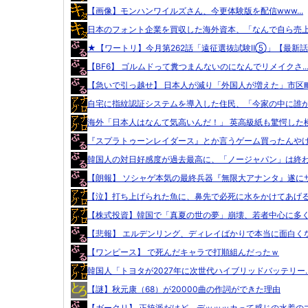
【画像】モンハンワイルズさん、今更体験版を配信www...
日本のフォント企業を買収した海外資本、「なんで自ら売上ゼ
★【ワートリ】今月第262話「遠征選抜試験Ⅱ⑤」【最新話..
【BF6】 ゴルムドって糞つまんないのになんでリメイクさ..
【急いで引っ越せ】 日本人が減り「外国人が増えた」市区町.
自宅に指紋認証システムを導入した住民、「今家の中に誰かが
海外「日本人はなんて気高いんだ！」 英高級紙も驚愕した極.
『スプラトゥーンレイダース』とか言うゲーム買ったんやけど
韓国人の対日好感度が過去最高に、「ノージャパン」は終わっ
【朗報】 ソシャゲ本気の最終兵器『無限大アナンタ』遂にサ.
【泣】打ち上げられた魚に、鼻先で必死に水をかけてあげる犬
【株式投資】韓国で「真夏の世の夢」崩壊、若者中心に多くの
【悲報】 エルデンリング、ディレイばかりで本当に面白くな.
【ワンピース】 で死んだキャラで打順組んだったｗ
韓国人「トヨタが2027年に次世代ハイブリッドバッテリー..
【謎】秋元康（68）が20000曲の作詞ができた理由
【ガークリ】 正統派だけど、デッッッカって感じの水着のマ.