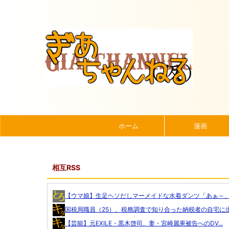
ホーム
漫画
相互RSS
【ウマ娘】生足ヘソだしマーメイドな水着ダンツ「あぁ～、好
国税局職員（25）、税務調査で知り合った納税者の自宅に出.
【芸能】元EXILE・黒木啓司、妻・宮崎麗果被告へのDV...