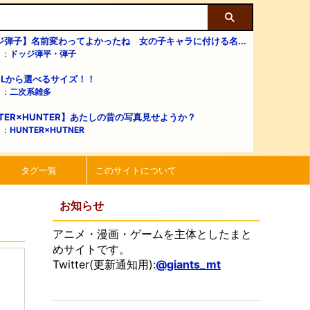
ジ弾子】名前変わってよかったね 女の子キャラに付ける名...
リ：
ドッジ弾平・弾子
・Lから選べるサイズ！！
リ：
二次系雑多
TER×HUNTER】あたしの昔の写真見せようか？
リ：
HUNTER×HUTNER
タグ一覧
このサイトについて
お知らせ
アニメ・漫画・ゲームを主体としたまと
めサイトです。
Twitter(更新通知用):
@giants_mt