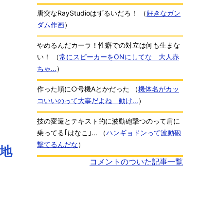
唐突なRayStudioはずるいだろ！
（
好きなガン
ダム作画
）
やめるんだカーラ！性癖での対立は何も生まな
い！
（
常にスピーカーをONにしてな 大人赤
ちゃ...
）
作った順に○号機Aとかだった
（
機体名がカッ
コいいのって大事だよね 動け...
）
技の変遷とテキスト的に波動砲撃つのって肩に
乗ってる｢はなこ｣...
（
ハンギョドンって波動砲
撃てるんだな
）
地
コメントのついた記事一覧