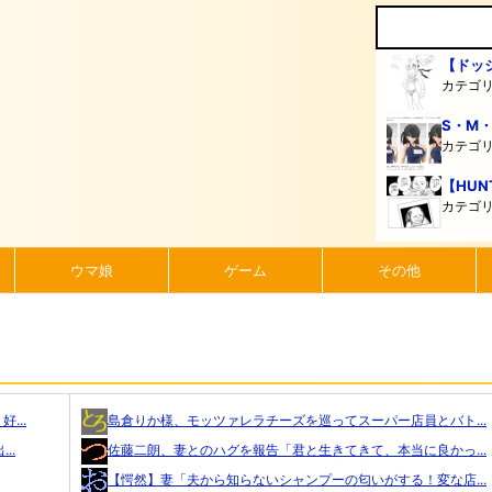
【ドッ
カテゴ
S・M
カテゴ
【HUN
カテゴ
ウマ娘
ゲーム
その他
...
島倉りか様、モッツァレラチーズを巡ってスーパー店員とバト...
..
佐藤二朗、妻とのハグを報告「君と生きてきて、本当に良かっ...
【愕然】妻「夫から知らないシャンプーの匂いがする！変な店...