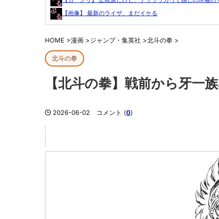
【画像】 最新のライザ、まだイケる
HOME
>
漫画
>
ジャンプ・集英社
>
北斗の拳
>
北斗の拳
【北斗の拳】戦前から牙一族
2026-06-02
コメント (
0
)