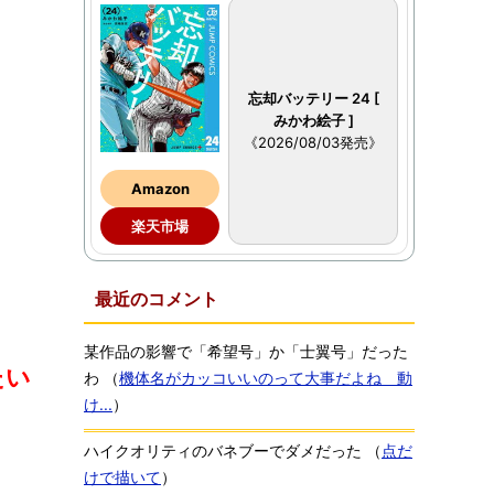
忘却バッテリー 24 [
みかわ絵子 ]
《2026/08/03発売》
Amazon
楽天市場
最近のコメント
某作品の影響で「希望号」か「士翼号」だった
たい
わ
（
機体名がカッコいいのって大事だよね 動
け...
）
ハイクオリティのバネブーでダメだった
（
点だ
けで描いて
）