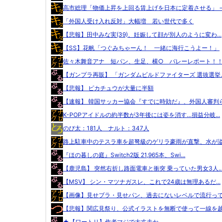
高市総理「物価上昇を上回る賃上げを日本に定着させる」 →.
「外国人受け入れ反対」大幅増 若い世代で多く
【悲報】田中みな実(39)、妊娠して顔が別人のように変わ...
【SS】花帆「つぐみちゃーん！ 一緒に海行こうよー！」
佐々木舞音アナ 短パン、生足、横○ バレーレポート！
【ガンプラ再販】 「ガンダムビルドファイターズ 選抜選挙..
【悲報】 ピカチュウが大量に半額
【速報】 韓国サッカー協会『すでに時効だ』、外国人審判ら.
K-POPアイドルの約半数が3年後には姿を消す…損益分岐...
のび太：181人 ナルト：347人
路上駐車中のテスラ車を超弩級のゲリラ豪雨が直撃、水が溢れ
『ほの暮しの庭』Switch2版 21,965本、Swi...
【鹿児島】 突然右折し路面電車と衝突 乗っていた男女3人..
【MSV】 シン・マツナガスレ、これで24歳は無理あるだ...
【画像】見せブラ・見せパン、過去にないレベルで流行ってし
【悲報】関広見祭り、公式イラストを無断で使って一線を越え
★【ワートリ】作者マジで大丈夫か