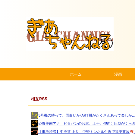
ホーム
漫画
相互RSS
5号機の時って、面白いA+ART機がたくさんあって楽しか...
姫野美南アナ ピタパンのお尻、土手、仰向け巨○がくっきり
【事故渋滞】中央道 上り 中野トンネル付近で追突事故