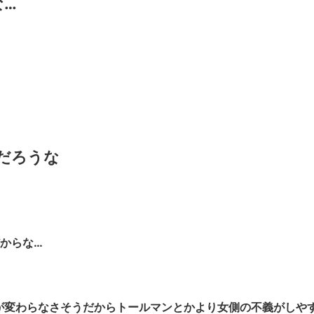
な…
だろうな
からな…
が変わらなさそうだからトールマンとかより女側の不義がしや