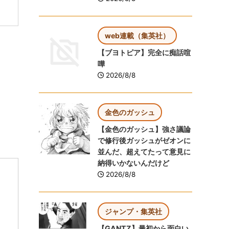
web連載（集英社）
【ブヨトピア】完全に痴話喧
嘩
2026/8/8
金色のガッシュ
【金色のガッシュ】強さ議論
で修行後ガッシュがゼオンに
並んだ、超えてたって意見に
納得いかないんだけど
2026/8/8
ジャンプ・集英社
【GANTZ】最初から面白い