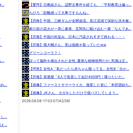
..
【驚愕】日教組さん、辺野古事件を経ても、「平和教育は偏っ...
ちひろ「距離感って大事ですもんね」
【恐怖】中国、三峡ダムが全開放流。長江流域で深刻な洪水被...
家の前の花火が一斉に暴発、玄関先に駆け込む一家「なんであ...
！
【悲報】中国の街並み、日本に汚染されすぎて終わる・・・
.
【悲報】堀大輔さん、実は仮眠を取っていたww
グリーンコーラ？！
..
誤って脳幹を摘出された女性､重篤な植物状態だが､意識は正...
【愕然】女性A「私だったら赤ちゃん殴ってる」女性B「分か...
【悲報】居酒屋「6人で長居して会計4939円！喋りたいだ...
...
【画像】ファーストサマーウイカ、激変した姿に「本田望結ち...
【画像】JKさん、ヨガをしただけで億バズしてしまう…
.
2026.08.08-17:02:07(42/36)
...
...