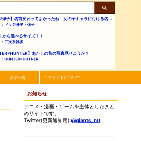
ジ弾子】名前変わってよかったね 女の子キャラに付ける名...
リ：
ドッジ弾平・弾子
・Lから選べるサイズ！！
リ：
二次系雑多
TER×HUNTER】あたしの昔の写真見せようか？
リ：
HUNTER×HUTNER
タグ一覧
このサイトについて
お知らせ
アニメ・漫画・ゲームを主体としたまと
めサイトです。
Twitter(更新通知用):
@giants_mt