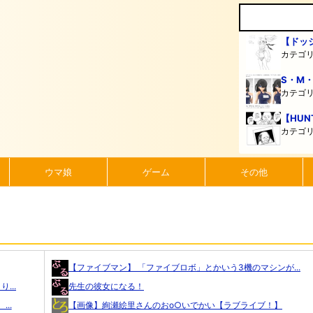
【ドッ
カテゴ
S・M
カテゴ
【HUN
カテゴ
ウマ娘
ゲーム
その他
【ファイブマン】 「ファイブロボ」とかいう3機のマシンが...
...
先生の彼女になる！
...
【画像】絢瀬絵里さんのおo○いでかい【ラブライブ！】