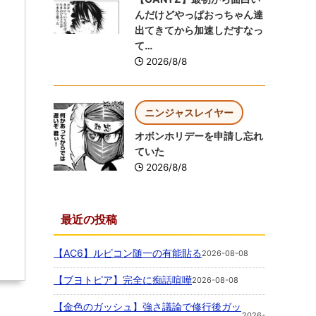
んだけどやっぱおっちゃん達
出てきてから加速しだすなっ
て…
2026/8/8
ニンジャスレイヤー
オボンホリデーを申請し忘れ
ていた
2026/8/8
最近の投稿
【AC6】ルビコン随一の有能貼る
2026-08-08
【ブヨトピア】完全に痴話喧嘩
2026-08-08
【金色のガッシュ】強さ議論で修行後ガッ
2026-