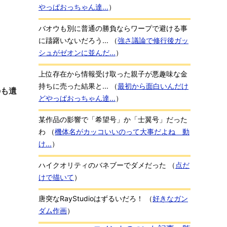
やっぱおっちゃん達...
）
バオウも別に普通の勝負ならワープで避ける事
に躊躇いないだろう...
（
強さ議論で修行後ガッ
シュがゼオンに並んだ...
）
上位存在から情報受け取った親子が悪趣味な金
持ちに売った結果と...
（
最初から面白いんだけ
のも遺
どやっぱおっちゃん達...
）
某作品の影響で「希望号」か「士翼号」だった
わ
（
機体名がカッコいいのって大事だよね 動
け...
）
ハイクオリティのバネブーでダメだった
（
点だ
けで描いて
）
唐突なRayStudioはずるいだろ！
（
好きなガン
ダム作画
）