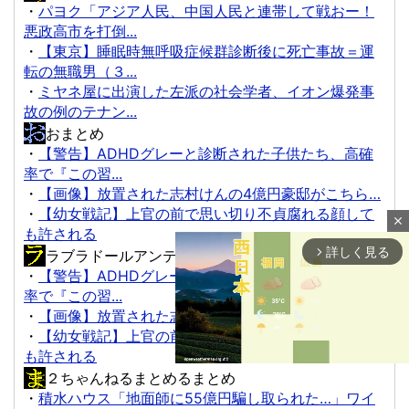
・
パヨク「アジア人民、中国人民と連帯して戦おー！
悪政高市を打倒...
・
【東京】睡眠時無呼吸症候群診断後に死亡事故＝運
転の無職男（３...
・
ミヤネ屋に出演した左派の社会学者、イオン爆発事
故の例のテナン...
おまとめ
・
【警告】ADHDグレーと診断された子供たち、高確
率で『この習...
・
【画像】放置された志村けんの4億円豪邸がこちら…
・
【幼女戦記】上官の前で思い切り不貞腐れる顔して
close
も許される
詳しく見る
ラブラドールアンテナ
arrow_forward_ios
・
【警告】ADHDグレーと診断された子供たち、高確
率で『この習...
・
【画像】放置された志村けんの4億円豪邸がこちら…
・
【幼女戦記】上官の前で思い切り不貞腐れる顔して
も許される
２ちゃんねるまとめるまとめ
・
積水ハウス「地面師に55億円騙し取られた…」ワイ