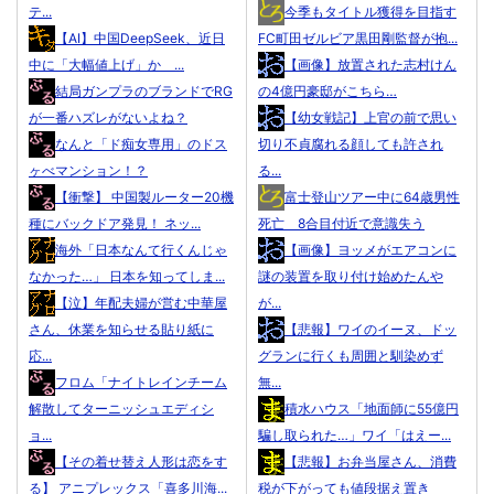
テ...
今季もタイトル獲得を目指す
【AI】中国DeepSeek、近日
FC町田ゼルビア黒田剛監督が抱...
中に「大幅値上げ」か ...
【画像】放置された志村けん
結局ガンプラのブランドでRG
の4億円豪邸がこちら…
が一番ハズレがないよね？
【幼女戦記】上官の前で思い
なんと「ド痴女専用」のドス
切り不貞腐れる顔しても許され
ヶべマンション！？
る...
【衝撃】 中国製ルーター20機
富士登山ツアー中に64歳男性
種にバックドア発見！ ネッ...
死亡 8合目付近で意識失う
海外「日本なんて行くんじゃ
【画像】ヨッメがエアコンに
なかった…」 日本を知ってしま...
謎の装置を取り付け始めたんや
【泣】年配夫婦が営む中華屋
が...
さん、休業を知らせる貼り紙に
【悲報】ワイのイーヌ、ドッ
応...
グランに行くも周囲と馴染めず
フロム「ナイトレインチーム
無...
解散してターニッシュエディシ
積水ハウス「地面師に55億円
ョ...
騙し取られた…」ワイ「はえー...
【その着せ替え人形は恋をす
【悲報】お弁当屋さん、消費
る】 アニプレックス「喜多川海...
税が下がっても値段据え置き