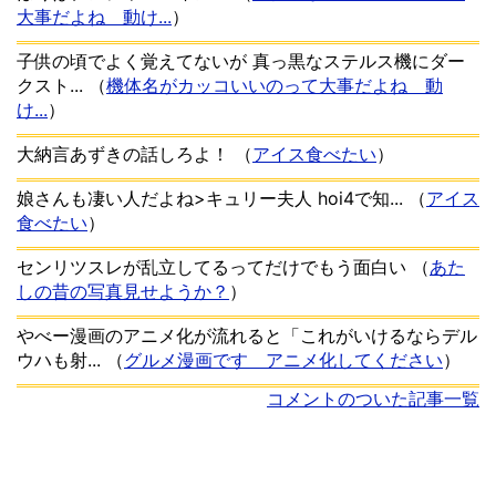
大事だよね 動け...
）
子供の頃でよく覚えてないが 真っ黒なステルス機にダー
クスト...
（
機体名がカッコいいのって大事だよね 動
け...
）
大納言あずきの話しろよ！
（
アイス食べたい
）
娘さんも凄い人だよね>キュリー夫人 hoi4で知...
（
アイス
食べたい
）
センリツスレが乱立してるってだけでもう面白い
（
あた
しの昔の写真見せようか？
）
やべー漫画のアニメ化が流れると「これがいけるならデル
ウハも射...
（
グルメ漫画です アニメ化してください
）
コメントのついた記事一覧