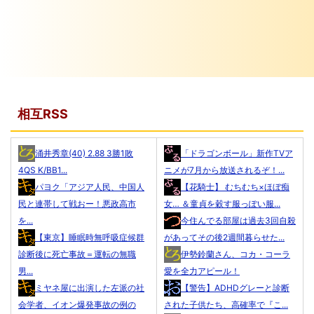
相互RSS
涌井秀章(40) 2.88 3勝1敗
「ドラゴンボール」新作TVア
4QS K/BB1...
ニメが7月から放送されるぞ！...
パヨク「アジア人民、中国人
【花騎士】 むちむち×ほぼ痴
民と連帯して戦おー！悪政高市
女… ＆童貞を穀す服っぽい服...
を...
今住んでる部屋は過去3回自殺
【東京】睡眠時無呼吸症候群
があってその後2週間暮らせた...
診断後に死亡事故＝運転の無職
伊勢鈴蘭さん、コカ・コーラ
男...
愛を全力アピール！
ミヤネ屋に出演した左派の社
【警告】ADHDグレーと診断
会学者、イオン爆発事故の例の
された子供たち、高確率で『こ...