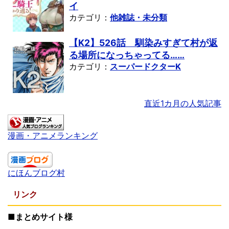
イ
カテゴリ：
他雑誌・未分類
【K2】526話 馴染みすぎて村が返
る場所になっちゃってる……
カテゴリ：
スーパードクターK
直近1カ月の人気記事
漫画・アニメランキング
にほんブログ村
リンク
■まとめサイト様