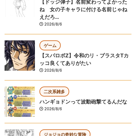
【ドッジ弾子】名前変わってよかった
ね 女の子キャラに付ける名前じゃね
えだろ…
2026/8/6
ゲーム
【スパロボZ】令和のリ・ブラスタTカ
ッコ良くてありがたい
2026/8/6
二次系雑多
ハンギョドンって波動砲撃てるんだな
2026/8/6
ジョジョの奇妙な冒険