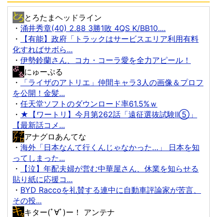
とろたまヘッドライン
・
涌井秀章(40) 2.88 3勝1敗 4QS K/BB10....
・
【有能】政府「トラックはサービスエリア利用有料
化すればサボら...
・
伊勢鈴蘭さん、コカ・コーラ愛を全力アピール！
にゅーぷる
・
「ライザのアトリエ」仲間キャラ3人の画像＆プロフ
を公開！金髪...
・
任天堂ソフトのダウンロード率61.5%ｗ
・
★【ワートリ】今月第262話「遠征選抜試験Ⅱ⑤」
【最新話コメ...
アナグロあんてな
・
海外「日本なんて行くんじゃなかった…」 日本を知
ってしまった...
・
【泣】年配夫婦が営む中華屋さん、休業を知らせる
貼り紙に応援コ...
・
BYD Raccoを礼賛する連中に自動車評論家が苦言、
その投...
キター(ﾟ∀ﾟ)ー！ アンテナ