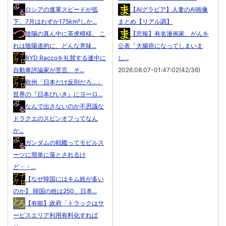
ロシアの進軍スピードが低
【AIグラビア】人妻のAI画像
下、7月はわずか175km²しか...
まとめ【リアル調】
陰陽の真ん中に茶虎模様。 こ
【悲報】有名漫画家、がんを
れは陰陽道的に、どんな意味...
公表「大腸癌になってしまいま
BYD Raccoを礼賛する連中に
し...
自動車評論家が苦言、そ...
2026.08.07-01:47:02(42/36)
欧州「日本だけ反則だろ…」
世界の『日本びいき』にヨーロ...
なんで出さないのか不思議な
ドラクエのスピンオフってなん
か...
ガンダムの戦艦ってモビルス
ーツに簡単に落とされるけ
ど・・...
【なぜ韓国にはキム姓が多い
のか】 韓国の姓は250、日本...
【有能】政府「トラックはサ
ービスエリア利用有料化すれば