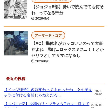
【ジョジョ5部】勢いで読んでても何そ
れ…ってなる部分
2026/8/6
アーマード・コア
【AC】機体名がカッコいいのって大事
だよね 動け…ロックスミス…！！とか
セリフとしてサマになるし
2026/8/6
最近の投稿
【ドッジ弾子】名前変わってよかったね 女の子キ
2026-
ャラに付ける名前じゃねえだろ…
08-06
【スパロボZ】令和のリ・ブラスタTカッコ良くて
2026-08-