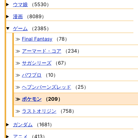
ウマ娘
（5530）
漫画
（8089）
ゲーム
（2385）
≫
Final Fantasy
（78）
≫
アーマード・コア
（234）
≫
サガシリーズ
（67）
≫
パワプロ
（10）
≫
ヘブンバーンズレッド
（25）
≫
ポケモン
（209）
≫
ラストオリジン
（758）
ガンダム
（1681）
アニメ
（413）