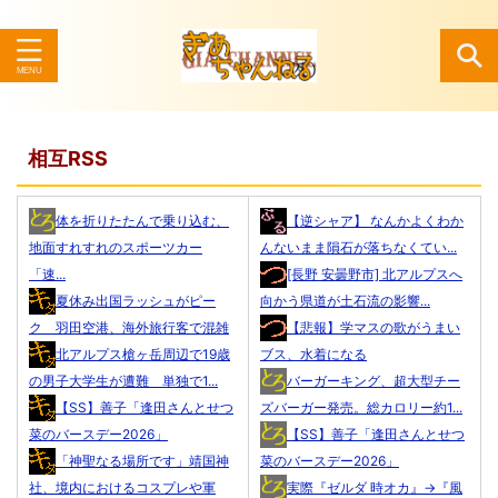
検索
相互RSS
体を折りたたんで乗り込む、
【逆シャア】 なんかよくわか
地面すれすれのスポーツカー
んないまま隕石が落ちなくてい...
「速...
[長野 安曇野市] 北アルプスへ
夏休み出国ラッシュがピー
向かう県道が土石流の影響...
ク 羽田空港、海外旅行客で混雑
【悲報】学マスの歌がうまい
北アルプス槍ヶ岳周辺で19歳
ブス、水着になる
の男子大学生が遭難 単独で1...
バーガーキング、超大型チー
【SS】善子「逢田さんとせつ
ズバーガー発売。総カロリー約1...
菜のバースデー2026」
【SS】善子「逢田さんとせつ
「神聖なる場所です」靖国神
菜のバースデー2026」
社、境内におけるコスプレや軍
実際『ゼルダ 時オカ』→『風