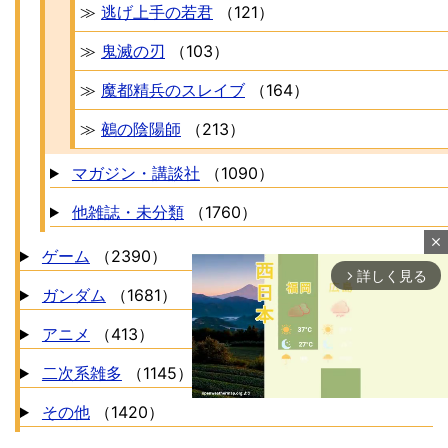
≫
逃げ上手の若君
（121）
≫
鬼滅の刃
（103）
≫
魔都精兵のスレイブ
（164）
≫
鵺の陰陽師
（213）
マガジン・講談社
（1090）
他雑誌・未分類
（1760）
close
ゲーム
（2390）
詳しく見る
arrow_forward_ios
ガンダム
（1681）
アニメ
（413）
二次系雑多
（1145）
その他
（1420）