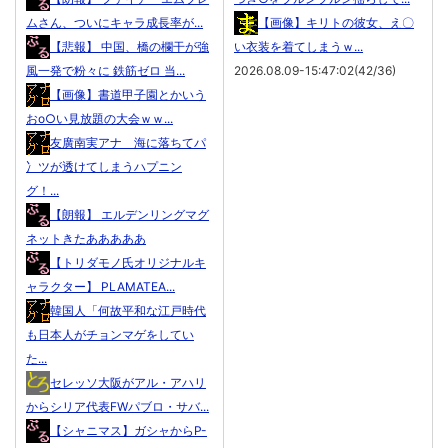
ムさん、ついにキャラ成長率が...
【画像】キリトの彼女、え〇
【悲報】 中国、橋の欄干が強
い衣装を着てしまうｗ...
風一発で粉々に 鉄筋ゼロ 当...
2026.08.09-15:47:02(42/36)
【画像】書道甲子園とかいう
おo○い見放題の大会ｗｗ...
友廣南実アナ 海に落ちてパ
冫ツが透けてしまうハプニン
グ！...
【朗報】 エルデンリングマグ
ネットきたあああああ
【トリダモノ氏オリジナルキ
ャラクター】 PLAMATEA...
韓国人「何故平和な江戸時代
も日本人がチョンマゲをしてい
た...
セレッソ大阪がアル・アハリ
からシリア代表FWパブロ・サバ...
【シャニマス】ガシャからP-