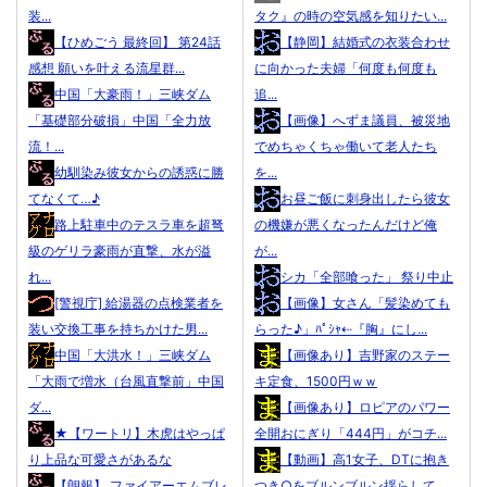
装...
タク』の時の空気感を知りたい...
【ひめごう 最終回】 第24話
【静岡】結婚式の衣装合わせ
感想 願いを叶える流星群...
に向かった夫婦「何度も何度も
中国「大豪雨！」三峡ダム
追...
「基礎部分破損」中国「全力放
【画像】へずま議員、被災地
流！...
でめちゃくちゃ働いて老人たち
幼馴染み彼女からの誘惑に勝
を...
てなくて…♪
お昼ご飯に刺身出したら彼女
路上駐車中のテスラ車を超弩
の機嫌が悪くなったんだけど俺
級のゲリラ豪雨が直撃、水が溢
が...
れ...
シカ「全部喰った」 祭り中止
[警視庁] 給湯器の点検業者を
【画像】女さん「髪染めても
装い交換工事を持ちかけた男...
らった♪」ﾊﾟｼｬ⇠『胸』にし...
中国「大洪水！」三峡ダム
【画像あり】吉野家のステー
「大雨で増水（台風直撃前」中国
キ定食、1500円ｗｗ
ダ...
【画像あり】ロピアのパワー
★【ワートリ】木虎はやっぱ
全開おにぎり「444円」がコチ...
り上品な可愛さがあるな
【動画】高1女子、DTに抱き
【朗報】 ファイアーエムブレ
つき○をブルンブルン揺らして...