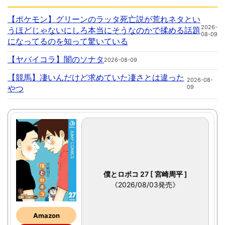
【ポケモン】グリーンのラッタ死亡説が荒れネタとい
2026-
うほどじゃないにしろ本当にそうなのかで揉める話題
08-09
になってるのを知って驚いている
【ヤバイコラ】闇のソナタ
2026-08-09
【競馬】凄いんだけど求めていた凄さとは違った
2026-08-
やつ
09
僕とロボコ 27 [ 宮崎周平 ]
《2026/08/03発売》
Amazon