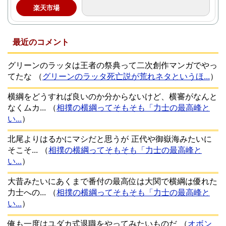
楽天市場
最近のコメント
グリーンのラッタは王者の祭典って二次創作マンガでやっ
てたな
（
グリーンのラッタ死亡説が荒れネタというほ...
）
横綱をどうすれば良いのか分からないけど、横審がなんと
なくムカ...
（
相撲の横綱ってそもそも「力士の最高峰と
い...
）
北尾よりはるかにマシだと思うが 正代や御嶽海みたいに
そこそ...
（
相撲の横綱ってそもそも「力士の最高峰と
い...
）
大昔みたいにあくまで番付の最高位は大関で横綱は優れた
力士への...
（
相撲の横綱ってそもそも「力士の最高峰と
い...
）
俺も一度はユダカ式退職をやってみたいものだ
（
オボン