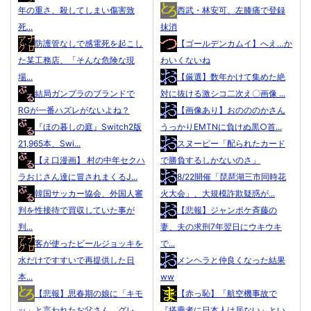
年の重さ、殺してしまい傷害致
西武・林安可、左膝痛で登録
死...
抹消
防護管なしで感電死を起こし
【ゴールデンカムイ】へえ…か
た某工務店、「そんな危険な現
わいくないね
場...
【厳選】数年かけて集めた絶
結局ガンプラのブランドで
対に抜ける激シコ二次え〇画像 ...
RGが一番ハズレがないよね？
【画像あり】おのののかさん
『ほの暮しの庭』Switch2版
うっかりEMTNに負けぬ黒○首...
21,965本、Swi...
スヌーピー「配られたカード
【え口漫画】 村の中年セクハ
で勝負するしかないのさ」
ラおじさん達に冒されまくるJ...
8/22開催「琵琶湖三市同時花
韓国サッカー協会、外国人審
火大会」、大規模詐欺疑惑が...
判を性接待で買収していた事が
【悲報】ジャンポケ斉藤の
判...
妻、夫の求刑7年翌日にウキウキ
客が使ったビールジョッキを
で...
水だけですすいで再提供した日
メンヘラと仲良くなった結果
本...
ww
【悲報】思春期の娘に「キモ
【赤っ恥】「航空機事故で
ッ」と言われたお父さん、グレ
『搭乗者に日本人は居ない』とい