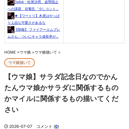
DeNA・松尾汐恩、盗塁阻止
への課題、谷繁氏「少しコント...
★【ワートリ】木虎はやっぱ
り上品な可愛さがあるな
【朗報】 ファイアーエムブレ
ムさん、ついにキャラ成長率が...
HOME
>
ウマ娘
>
ウマ娘描いて
>
ウマ娘描いて
【ウマ娘】サラダ記念日なのでかん
たんウマ娘かサラダに関係するもの
かマイルに関係するもの描いてくだ
さい
2026-07-07
コメント (
0
)