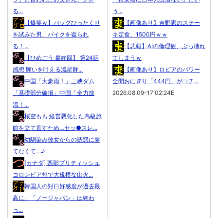
る...
う...
【爆笑ｗ】バッグひったくり
【画像あり】吉野家のステー
を試みた男、バイクを盗られ
キ定食、1500円ｗｗ
る！...
【悲報】AIの倫理観、ぶっ壊れ
【ひめごう 最終回】 第24話
てしまうｗ
感想 願いを叶える流星群...
【画像あり】ロピアのパワー
中国「大豪雨！」三峡ダム
全開おにぎり「444円」がコチ...
「基礎部分破損」中国「全力放
2026.08.09-17:02:24E
流！...
桜空もも 経営悪化した高級旅
館を立て直すため…セッ●スレ...
幼馴染み彼女からの誘惑に勝
てなくて…♪
[カナダ] 西部ブリティッシュ
コロンビア州で大規模な山火...
韓国人の対日好感度が過去最
高に、「ノージャパン」は終わ
っ...