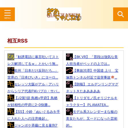
検索
相互RSS
「勧誘電話に暴言吐いてスト
【8K VR】 「普段は強気な美
レス解消してるｗ」とかいう無...
人担当者がベッドの上では...
欧州「日本だけ反則だろ…」
【事故渋滞】中国道 上り 宝
世界の『日本びいき』にヨーロ...
塚西トンネル付近で追突事故
...
セレッソ大阪がアル・アハリ
【朗報】 エルデンリングマグ
からシリア代表FWパブロ・サバ...
ネットきたあああああ
【J2第1節 鳥栖×甲府】鳥栖
【トリダモノ氏オリジナルキ
が好相性の甲府に2-0快勝...
ャラクター】 PLAMATEA...
【SS】小鈴「ぬいぐるみを手
モデル系スレンダーまな板の
に入れた人への注意喚起」
美女たちが、又一ドになった芸術
ジャンポケ斉藤に見る量刑7
的...