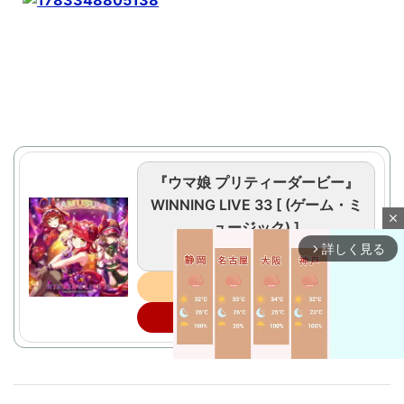
『ウマ娘 プリティーダービー』
WINNING LIVE 33 [ (ゲーム・ミ
close
ュージック) ]
《2026/04/15発売》
詳しく見る
arrow_forward_ios
Amazon
楽天市場