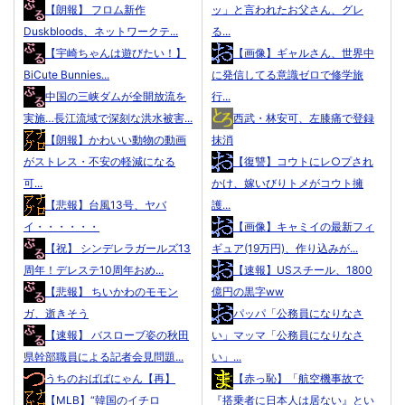
【朗報】 フロム新作
ッ」と言われたお父さん、グレ
Duskbloods、ネットワークテ...
る...
【宇崎ちゃんは遊びたい！】
【画像】ギャルさん、世界中
BiCute Bunnies...
に発信してる意識ゼロで修学旅
中国の三峡ダムが全開放流を
行...
実施…長江流域で深刻な洪水被害...
西武・林安可、左膝痛で登録
【朗報】かわいい動物の動画
抹消
がストレス・不安の軽減になる
【復讐】コウトにレ○プされ
可...
かけ、嫁いびりトメがコウト擁
【悲報】台風13号、ヤバ
護...
イ・・・・・・
【画像】キャミイの最新フィ
【祝】 シンデレラガールズ13
ギュア(19万円)、作り込みが...
周年！デレステ10周年おめ...
【速報】USスチール、1800
【悲報】 ちいかわのモモン
億円の黒字ww
ガ、逝きそう
パッパ「公務員になりなさ
【速報】 バスローブ姿の秋田
い」マッマ「公務員になりなさ
県幹部職員による記者会見問題...
い」...
うちのおばばにゃん【再】
【赤っ恥】「航空機事故で
【MLB】“韓国のイチロ
『搭乗者に日本人は居ない』とい