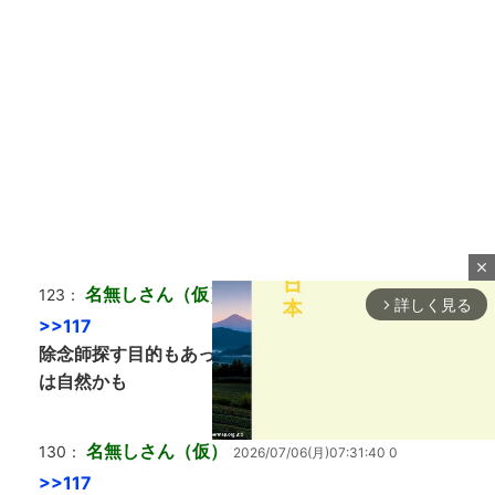
close
名無しさん（仮）
123：
2026/07/06(月)07:29:52 0
詳しく見る
arrow_forward_ios
>>117
除念師探す目的もあったから人が集まる講習に来るの
は自然かも
名無しさん（仮）
130：
2026/07/06(月)07:31:40 0
>>117