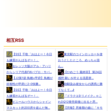
相互RSS
【SS】千歌「おはよー！今日
東京駅のコインロッカーを使
も練習がんばるぞー！」
おうとしたところ、めっちゃ混
セレッソ大阪がアル・アハリ
ん...
からシリア代表FWパブロ・サバ...
【ひめごう 最終回】 第24話
【J2第1節 鳥栖×甲府】鳥栖が
感想 願いを叶える流星群...
好相性の甲府に2-0快勝...
幼馴染み彼女からの誘惑に勝
【SS】千歌「おはよー！今日
てなくて…♪
も練習がんばるぞー！」
『ドラクエ9 リメイク』←こ
ビニールハウスからシャイン
れDQ12発売前後に出ると思...
マスカット約200房を盗んだ無...
【悲報】思春期の娘に「キモ