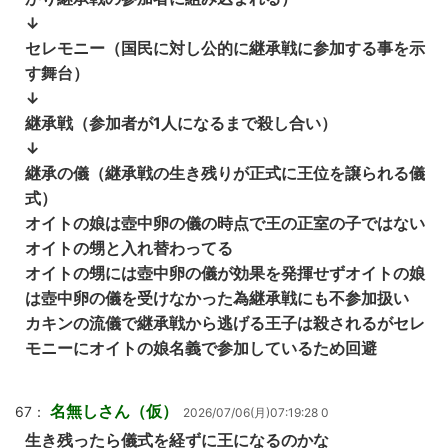
↓
セレモニー（国民に対し公的に継承戦に参加する事を示
す舞台）
↓
継承戦（参加者が1人になるまで殺し合い）
↓
継承の儀（継承戦の生き残りが正式に王位を譲られる儀
式）
オイトの娘は壺中卵の儀の時点で王の正室の子ではない
オイトの甥と入れ替わってる
オイトの甥には壺中卵の儀が効果を発揮せずオイトの娘
は壺中卵の儀を受けなかった為継承戦にも不参加扱い
カキンの流儀で継承戦から逃げる王子は殺されるがセレ
モニーにオイトの娘名義で参加しているため回避
名無しさん（仮）
67：
2026/07/06(月)07:19:28 0
生き残ったら儀式を経ずに王になるのかな