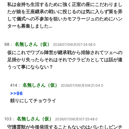
私は金持ち生活するために強く正室の座にこだわりまし
たが娘を王座継承の戦いに投じるのは気に入らず策を弄
して儀式への不参加を狙いカモフラージュのためにハン
ターも募集しました…
名無しさん（仮）
98：
2026/07/06(月)07:24:58 0
仮にこれでワブル陣営が継承戦から排除されてツェへの
足掛かり失ったらそれはそれでクラピカとしては話が違
うって事にならない？
名無しさん（仮）
414：
2026/07/06(月)08:21:04 0
>>98
頼りにしてチョウライ
名無しさん（仮）
103：
2026/07/06(月)07:25:48 0
守護霊獣が今後発現することもないのはバレたしピンチ