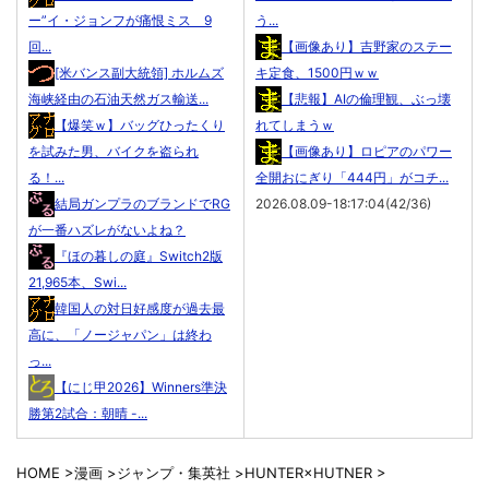
ー”イ・ジョンフが痛恨ミス 9
う...
回...
【画像あり】吉野家のステー
[米バンス副大統領] ホルムズ
キ定食、1500円ｗｗ
海峡経由の石油天然ガス輸送...
【悲報】AIの倫理観、ぶっ壊
【爆笑ｗ】バッグひったくり
れてしまうｗ
を試みた男、バイクを盗られ
【画像あり】ロピアのパワー
る！...
全開おにぎり「444円」がコチ...
結局ガンプラのブランドでRG
2026.08.09-18:17:04(42/36)
が一番ハズレがないよね？
『ほの暮しの庭』Switch2版
21,965本、Swi...
韓国人の対日好感度が過去最
高に、「ノージャパン」は終わ
っ...
【にじ甲2026】Winners準決
勝第2試合：朝晴 -...
HOME
>
漫画
>
ジャンプ・集英社
>
HUNTER×HUTNER
>