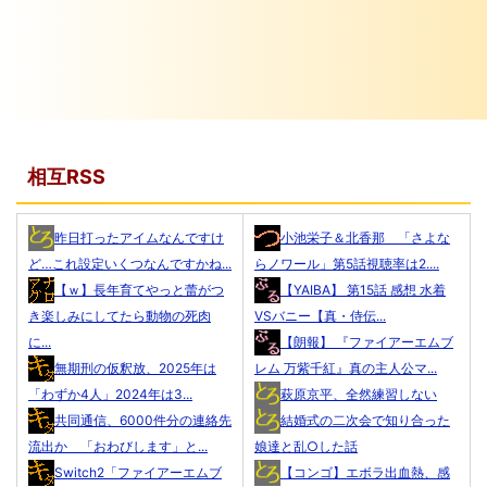
相互RSS
昨日打ったアイムなんですけ
小池栄子＆北香那 「さよな
ど…これ設定いくつなんですかね...
らノワール」第5話視聴率は2....
【ｗ】長年育てやっと蕾がつ
【YAIBA】 第15話 感想 水着
き楽しみにしてたら動物の死肉
VSバニー【真・侍伝...
に...
【朗報】 『ファイアーエムブ
無期刑の仮釈放、2025年は
レム 万紫千紅』真の主人公マ...
「わずか4人」2024年は3...
萩原京平、全然練習しない
共同通信、6000件分の連絡先
結婚式の二次会で知り合った
流出か 「おわびします」と...
娘達と乱○した話
Switch2「ファイアーエムブ
【コンゴ】エボラ出血熱、感