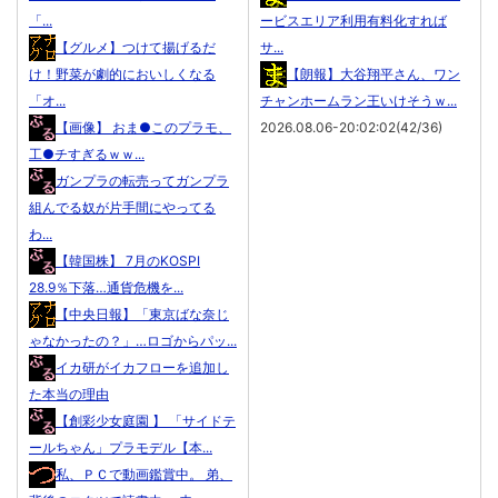
「...
ービスエリア利用有料化すれば
【グルメ】つけて揚げるだ
サ...
け！野菜が劇的においしくなる
【朗報】大谷翔平さん、ワン
「オ...
チャンホームラン王いけそうｗ...
【画像】 おま●このプラモ、
2026.08.06-20:02:02(42/36)
工●チすぎるｗｗ...
ガンプラの転売ってガンプラ
組んでる奴が片手間にやってる
わ...
【韓国株】 7月のKOSPI
28.9％下落…通貨危機を...
【中央日報】「東京ばな奈じ
ゃなかったの？」…ロゴからパッ...
イカ研がイカフローを追加し
た本当の理由
【創彩少女庭園 】 「サイドテ
ールちゃん」プラモデル【本...
私、ＰＣで動画鑑賞中。 弟、