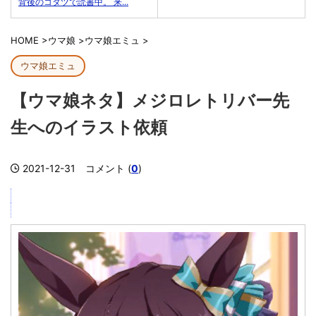
背後のコタツで読書中。 来...
HOME
>
ウマ娘
>
ウマ娘エミュ
>
ウマ娘エミュ
【ウマ娘ネタ】メジロレトリバー先
生へのイラスト依頼
2021-12-31
コメント (
0
)