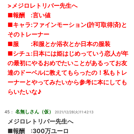
>メジロレトリバー先生へ
■報酬 :言い値
■キャラ:ファインモーション(許可取得済)と
そのトレーナー
■服 :和服とか浴衣とか日本の服装
■シチュ:日本には姫はじめっていう恋人が年
の最初にやるおめでたいことがあるってお友
達のドーベルに教えてもらったの！私もトレ
ーナーとやってみたいから参考に本にしても
らいたいな♪
名無しさん（仮）
45：
2021/12/28(火)11:42:13
メジロレトリバー先生へ
■報酬 :300万ユーロ