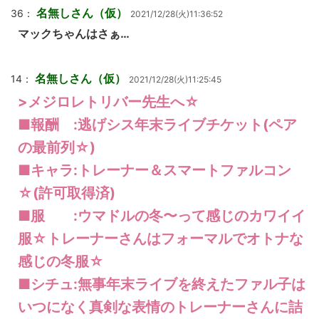
名無しさん（仮）
36：
2021/12/28(火)11:36:52
マックちゃんはさぁ…
名無しさん（仮）
14：
2021/12/28(火)11:25:45
>メジロレトリバー先生へ☆
■報酬 :逃げシス年末ライブチケット(ペア
の最前列☆)
■キャラ:トレーナー＆スマートファルコン
☆(許可取得済)
■服 :ウマドルの冬〜って感じのカワイイ
服☆トレーナーさんはフォーマルでオトナな
感じの冬服☆
■シチュ:無事年末ライブを終えたファル子は
いつになく真剣な表情のトレーナーさんに詰