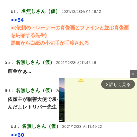
名無しさん（仮）
61：
2021/12/28(火)11:49:12
>>54
>(依頼のトレーナーの肖像画とファインと並ぶ肖像画
を納品する先生)
黒服から白紙の小切手が手渡される
名無しさん（仮）
55：
2021/12/28(火)11:45:46
前金かぁ…
close
詳しく見る
arrow_forward_ios
名無しさん（仮）
60：
2021/12/28(火)11:48:49
依頼主が親善大使で戻ってきた時どういう顔すれば良い
んだよレトリバー先生
名無しさん（仮）
63：
2021/12/28(火)11:49:22
>>60