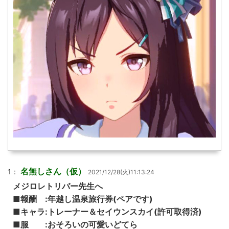
名無しさん（仮）
1：
2021/12/28(火)11:13:24
メジロレトリバー先生へ
■報酬 :年越し温泉旅行券(ペアです)
■キャラ:トレーナー＆セイウンスカイ(許可取得済)
■服 :おそろいの可愛いどてら