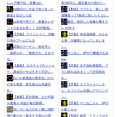
レム 万紫千紅」容量は2...
染3600人…過去最大の流行に...
結婚式の二次会で知り合った
【動画】ママさん「新しい洗
娘達と乱○した話
濯機買って1発目に回したらコレ...
山本倖千恵アナ 直履きレギ
最近、保存した画像を晒すス
ンスで走るお尻！！【GIF動画...
レ 008-5
【悲報】 ナイトレイン、利敵
【悲報】有名漫画家、がんを
行為がブームになる
公表「大腸癌になってしまいま
屈辱のプーチン、習近平に
し...
「値切られ」「無視され」まるで
ヤニねこ、BPOで審議される
主...
ww
【速報】 ホロライブのソシャ
【悲報】女子自転車競技、ブ
ゲ、課金圧がやばすぎて不評に...
ラに綿を詰めまくって空気抵抗
れいわ新選組が新党名いのち
を...
の党を発表・新代表は山本譲司
【悲報】スプラトゥーンさ
氏...
ん、もうリズム天国にアマゾンラ
【速報】高市首相、また中国
ン...
を挑発ｗ 何故か毎日新聞...
【悲報】ヤニねこさん、BPO
泳いでいる人のすぐ横に消防
が動くｗｗ
飛行艇が次々着水する南仏の湖
【有能】政府「トラックはサ