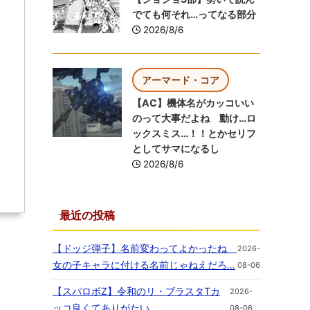
でても何それ…ってなる部分
2026/8/6
アーマード・コア
【AC】機体名がカッコいい
のって大事だよね 動け…ロ
ックスミス…！！とかセリフ
としてサマになるし
2026/8/6
最近の投稿
【ドッジ弾子】名前変わってよかったね
2026-
女の子キャラに付ける名前じゃねえだろ…
08-06
【スパロボZ】令和のリ・ブラスタTカ
2026-
ッコ良くてありがたい
08-06