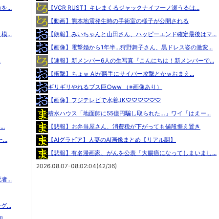
...
【VCR RUST】キレまくるジャックナイフ一ノ瀬うるは...
【動画】熊本地震発生時の手術室の様子が公開される
...
【朗報】みいちゃんと山田さん、ハッピーエンド確定最後はマ...
【画像】電撃婚から1年半…狩野舞子さん、黒ドレス姿の激変...
.
【速報】新メンバー6人の生写真『こんにちは！新メンバーで...
【衝撃】ちょｗ AIが勝手にサイバー攻撃とかｗおまえ...
ギリギリやれるブス巨○ww （※画像あり）
【画像】フジテレビで水着JK♡♡♡♡♡♡
積水ハウス「地面師に55億円騙し取られた…」ワイ「はえー...
..
【悲報】お弁当屋さん、消費税が下がっても値段据え置き
..
【AIグラビア】人妻のAI画像まとめ【リアル調】
【悲報】有名漫画家、がんを公表「大腸癌になってしまいまし...
2026.08.07-08:02:04(42/36)
...
...
..