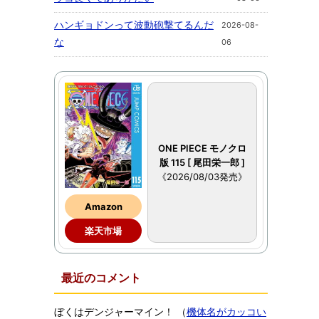
ハンギョドンって波動砲撃てるんだ
2026-08-
な
06
ONE PIECE モノクロ
版 115 [ 尾田栄一郎 ]
《2026/08/03発売》
Amazon
楽天市場
最近のコメント
ぼくはデンジャーマイン！
（
機体名がカッコい