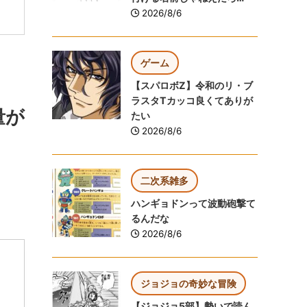
2026/8/6
ゲーム
【スパロボZ】令和のリ・ブ
ラスタTカッコ良くてありが
量が
たい
2026/8/6
二次系雑多
ハンギョドンって波動砲撃て
るんだな
2026/8/6
ジョジョの奇妙な冒険
【ジョジョ5部】勢いで読ん