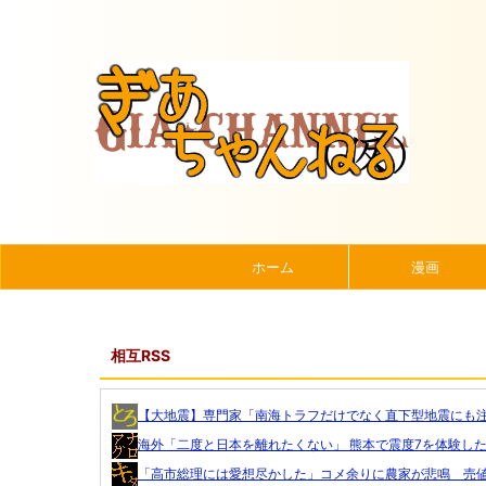
ホーム
漫画
相互RSS
【大地震】専門家「南海トラフだけでなく直下型地震にも注意
海外「二度と日本を離れたくない」 熊本で震度7を体験した..
「高市総理には愛想尽かした」コメ余りに農家が悲鳴 売値は