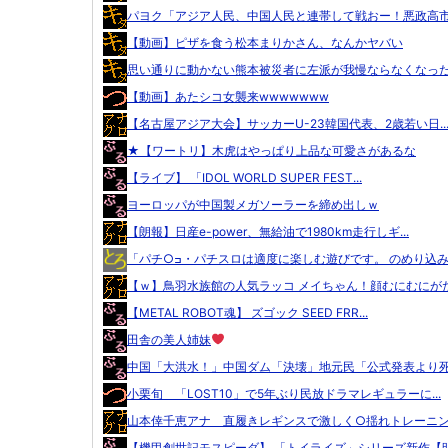
パヨク「アジア人民、中国人民と連帯して戦おー！悪政高市を
【動画】ピザを食う松本まりかさん、なんかヤバい
思い通りに動かない熊本被災者に左派が我慢ならなくなった模
【動画】あたシコ女襲来wwwwwww
【名古屋アジア大会】サッカーU-23韓国代表、2歳若い日..
★【ワートリ】木虎はやっぱり上品な可愛さがあるな
【ライブ】 「IDOL WORLD SUPER FEST...
ヨーロッパが中国製メガソーラーを締め出しｗ
【朗報】日産e-power、無給油で1980km走行しギ...
「パチ○ߏ・パチスロは適度に楽しむ遊びです。 のめり込み.
【ｗ】鳥羽水族館の人気ラッコ メイちゃん！顔むにむにがた.
【METAL ROBOT魂】 ズゴック SEED FRR...
田舎の美人姉妹
中国「大洪水！」中国ダム「決壊」地元民「公式発表より死者
小栗旬 「LOST10」で5年ぶり民放ドラマレギュラーに...
山本倖千恵アナ 直履きレギンスで激しく○揺れトレーニング
【機甲創世記モスピーダ】 「トイライズ」シリーズ新作【明.