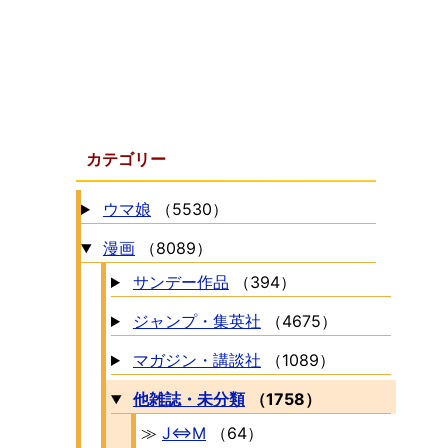
カテゴリー
ウマ娘
（5530）
漫画
（8089）
サンデー作品
（394）
ジャンプ・集英社
（4675）
マガジン・講談社
（1089）
他雑誌・未分類
（1758）
≫
J⇔M
（64）