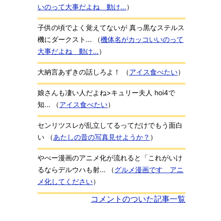
いのって大事だよね 動け...
）
子供の頃でよく覚えてないが 真っ黒なステルス
機にダークスト...
（
機体名がカッコいいのって
大事だよね 動け...
）
大納言あずきの話しろよ！
（
アイス食べたい
）
娘さんも凄い人だよね>キュリー夫人 hoi4で
知...
（
アイス食べたい
）
センリツスレが乱立してるってだけでもう面白
い
（
あたしの昔の写真見せようか？
）
やべー漫画のアニメ化が流れると「これがいけ
るならデルウハも射...
（
グルメ漫画です アニ
メ化してください
）
コメントのついた記事一覧