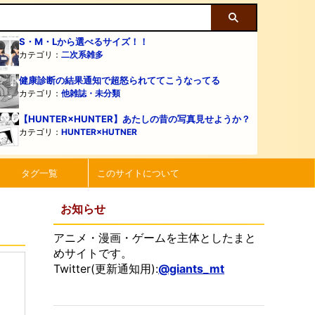
S・M・Lから選べるサイズ！！
カテゴリ：
二次系雑多
健康診断の結果通知で超怒られててこうなってる
カテゴリ：
他雑誌・未分類
【HUNTER×HUNTER】あたしの昔の写真見せようか？
カテゴリ：
HUNTER×HUTNER
タグ一覧
このサイトについて
お知らせ
アニメ・漫画・ゲームを主体としたまと
めサイトです。
Twitter(更新通知用):
@giants_mt