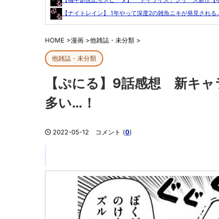
【ナイトレイン】 1年やって深度2の雑魚ニキが発見される..
HOME
>
漫画
>
他雑誌・未分類
>
他雑誌・未分類
【ぷにる】9話感想 新キャ
多い…！
2022-05-12
コメント (
0
)