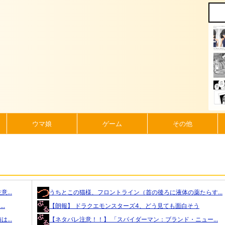
ウマ娘
ゲーム
その他
...
うちとこの猫様、フロントライン（首の後ろに液体の薬たらす...
.
【朗報】 ドラクエモンスターズ4、どう見ても面白そう
...
【ネタバレ注意！！】 「スパイダーマン：ブランド・ニュー...