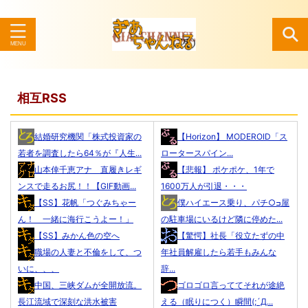
検索
相互RSS
結婚研究機関「株式投資家の
【Horizon】 MODEROID「ス
若者を調査したら64％が『人生...
ロータースパイン...
山本倖千恵アナ 直履きレギ
【悲報】 ポケポケ、1年で
ンスで走るお尻！！【GIF動画...
1600万人が引退・・・
【SS】花帆「つぐみちゃー
僕ハイエース乗り、パチ○ߏ屋
ん！ 一緒に海行こうよー！」
の駐車場にいるけど隣に停めた...
【SS】みかん色の空へ
【驚愕】社長「役立たずの中
職場の人妻と不倫をして、つ
年社員解雇したら若手もみんな
いに、、、
辞...
中国、三峡ダムが全開放流。
ゴロゴロ言っててそれが途絶
長江流域で深刻な洪水被害
える（眠りにつく）瞬間(;´Д...