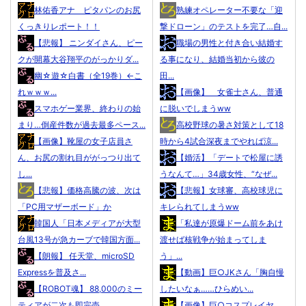
林佑香アナ ピタパンのお尻
熟練オペレーター不要な「迎
くっきりレポート！！
撃ドローン」のテストを完了…自...
【悲報】 ニンダイさん、ピー
職場の男性と付き合い結婚す
クが開幕大谷翔平のがっかりダ...
る事になり、結婚当初から彼の
幽☆遊☆白書（全19巻）←こ
田...
れｗｗｗ...
【画像】 女雀士さん、普通
スマホゲー業界、終わりの始
に脱いでしまうww
まり…倒産件数が過去最多ペース...
高校野球の暑さ対策として18
【画像】靴屋の女子店員さ
時から4試合深夜までやれば涼...
ん、お尻の割れ目ががっつり出て
【婚活】「デートで松屋に誘
し...
うなんて…」34歳女性、“なぜ...
【悲報】価格高騰の波、次は
【悲報】女球審、高校球児に
「PC用マザーボード」か
キレられてしまうww
韓国人「日本メディアが大型
「私達が原爆ドーム前をあけ
台風13号が急カーブで韓国方面...
渡せば核戦争が始まってしま
【朗報】 任天堂、microSD
う」...
Expressを普及さ...
【動画】巨○JKさん「胸自慢
【ROBOT魂】 88,000のミー
したいなぁ……ひらめい...
ティアが二次も即完売...
【画像】巨○コスプレイヤ