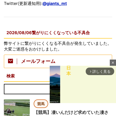
Twitter(更新通知用):
@giants_mt
2026/08/06繋がりにくくなっている不具合
弊サイトに繋がりにくくなる不具合が発生していました。
大変ご迷惑をおかけしました。
メールフォーム
close
詳しく見る
arrow_forward_ios
検索
競馬
【競馬】凄いんだけど求めていた凄さ