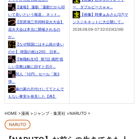
【速報】 蓮舫「蓮舫だから叩
ー、ダブルピースｗｗ...
いて良いという報道」 ネット...
【画像】時東ぁみさん(37)マ
【琵琶湖三市同時花火大会】
ンスジをネットに大公開して...
花火大会は本当に開催されるの
2026.08.09-07:32:02(42/36)
か...
【なぜ韓国にはキム姓が多い
のか】 韓国の姓は250、日本...
【無職転生Ⅱ】 第7話 感想 怪
しい宗教は敵に回すと厄介...
同人「10円」セール「第3
弾」
嫁の家の片付けしててとんで
もない事実を発見した【再】
HOME
>
漫画
>
ジャンプ・集英社
>
NARUTO
>
NARUTO