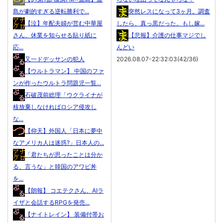
島が劇的すぎる逆転勝利で...
突然レスになって3ヶ月。調査
【泣】年配夫婦が営む中華屋
したら、真っ黒だった。もし嫁...
さん、休業を知らせる貼り紙に
【悲報】介護の仕事マジでし
応...
んどい
又一ドデッサンの犯人
2026.08.07-22:32:03(42/36)
【ウルトラマン】 中国のファ
ンが作ったウルトラ問題児一覧...
石破茂前総理「ウクライナが
核放棄しなければロシア侵攻し
な...
【仰天】外国人「日本に夢中
なアメリカ人は迷惑?」日本人の...
「君たちが思ったことは分か
る、言うな」と韓国のアワビ丼
を...
【朗報】 コエテクさん、AIラ
イザと会話するRPGを発売...
【ナイトレイン】 装備付帯お