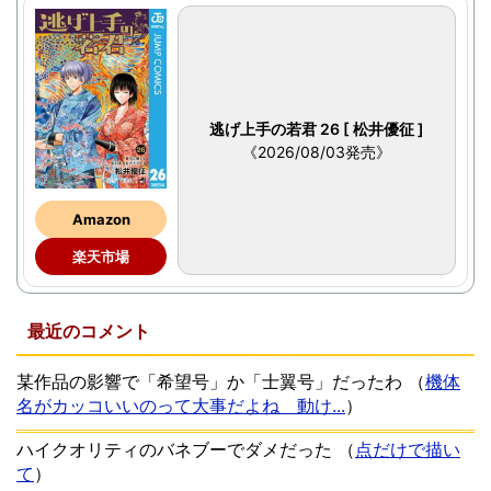
逃げ上手の若君 26 [ 松井優征 ]
《2026/08/03発売》
Amazon
楽天市場
最近のコメント
某作品の影響で「希望号」か「士翼号」だったわ
（
機体
名がカッコいいのって大事だよね 動け...
）
ハイクオリティのバネブーでダメだった
（
点だけで描い
て
）