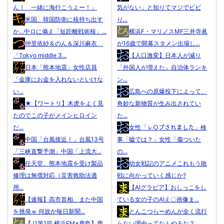
ん！ 一緒に海行こうよー！」
気がない」と知りてマジでビビ
米国、韓国防衛に核持ち出す
り...
か…中ロに備え「短距離戦術核」...
横浜F・マリノスMF三井寺眞
仲里依紗＆のん＆深川麻衣
が16歳で開幕スタメン出場し...
「Tokyo middle 3...
【人口激変】日本人が減り
日本「熊本地震」女性店員
「外国人が増えた」自治体ランキ
「金庫にお金を入れないといけな
ン...
い...
広島への原爆投下によって、
★【ワートリ】木虎をよく見
奇妙な新物質が生み出されてい
たのでこの子がメインヒロイン
た...
だ...
女性「ㇾ○プされました」検
中国「台風接近！」台風13号
事「嘘では？」女性「傷ついた
「三峡直撃予測」中国「上流大...
の...
任天堂、熊本地震を受け製品
幼女戦記のアニメこれもう敗
修理は無償対応（災害救助法適
戦に向かっていく感じか?
用...
【AIグラビア】おしっこをし
【速報】高市首相、また中国
ている女の子のAIえ〇画像ま...
を挑発ｗ 何故か毎日新聞...
とんこつらーめんが全く流行
【J1第1節 横浜FM×鹿島】鹿
らない理由ってなんやろな？