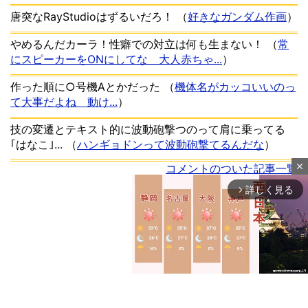
唐突なRayStudioはずるいだろ！
（
好きなガンダム作画
）
やめるんだカーラ！性癖での対立は何も生まない！
（
常
にスピーカーをONにしてな 大人赤ちゃ...
）
作った順に○号機Aとかだった
（
機体名がカッコいいのっ
て大事だよね 動け...
）
技の変遷とテキスト的に波動砲撃つのって肩に乗ってる
｢はなこ｣...
（
ハンギョドンって波動砲撃てるんだな
）
コメントのついた記事一覧
close
詳しく見る
arrow_forward_ios