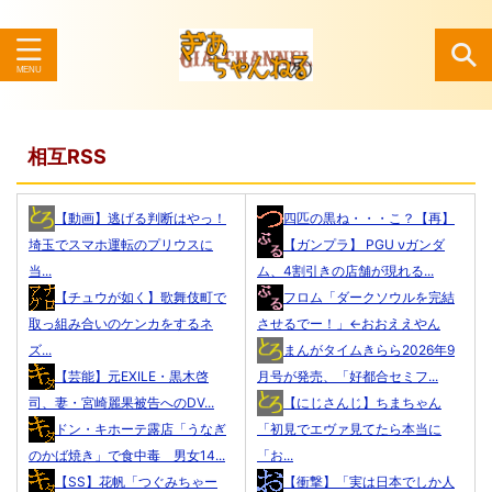
検索
相互RSS
【動画】逃げる判断はやっ！
四匹の黒ね・・・こ？【再】
埼玉でスマホ運転のプリウスに
【ガンプラ】 PGU νガンダ
当...
ム、4割引きの店舗が現れる...
【チュウが如く】歌舞伎町で
フロム「ダークソウルを完結
取っ組み合いのケンカをするネ
させるでー！」←おおええやん
ズ...
まんがタイムきらら2026年9
【芸能】元EXILE・黒木啓
月号が発売、「好都合セミフ...
司、妻・宮崎麗果被告へのDV...
【にじさんじ】ちまちゃん
ドン・キホーテ露店「うなぎ
「初見でエヴァ見てたら本当に
のかば焼き」で食中毒 男女14...
「お...
【SS】花帆「つぐみちゃー
【衝撃】「実は日本でしか人