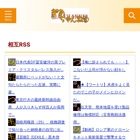
検索
相互RSS
日本代表DF冨安健洋の英プレ
【俺に訴えられても・・・】
ミア・クリスタルパレス加入が...
こないだ上司が浮かない顔をし
避難所にベッドがない！と文
て...
句たらたらだった左派、実際に
★【ワートリ】木虎をよく見
避...
たのでこの子がメインヒロイン
東京行きの最終新幹線自由
だ...
席、人が入りきらず何百人か長岡
任天堂、熊本地震を受け製品
で...
修理は無償対応（災害救助法適
国税局職員（25）、税務調査
用...
で知り合った納税者の自宅に出...
【動画】ロシア軍のドローン
【芸能】元EXILE・黒木啓
をネット発射装置で撃墜するウ