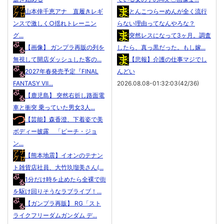
山本倖千恵アナ 直履きレギ
とんこつらーめんが全く流行
ンスで激しく○揺れトレーニン
らない理由ってなんやろな？
グ...
突然レスになって3ヶ月。調査
【画像】 ガンプラ再販の列を
したら、真っ黒だった。もし嫁...
無視して開店ダッシュした客の...
【悲報】介護の仕事マジでし
2027年春発売予定『FINAL
んどい
FANTASY VII...
2026.08.08-01:32:03(42/36)
【鹿児島】 突然右折し路面電
車と衝突 乗っていた男女3人...
【芸能】森香澄、下着姿で美
ボディー披露 「ピーチ・ジョ
ン...
【熊本地震】イオンのテナン
ト雑貨店社員、大竹玖瑠美さん(...
1分だけ時を止めたら全裸で街
を駆け回りそうなラブライブ！...
【ガンプラ再販】 RG「スト
ライクフリーダムガンダム デ...