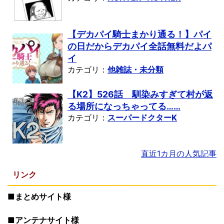
【デカパイ騎士まかり通る！】パイ
の日だからデカパイ全話無料だよパ
イ
カテゴリ：
他雑誌・未分類
【K2】526話 馴染みすぎて村が返
る場所になっちゃってる……
カテゴリ：
スーパードクターK
直近1カ月の人気記事
リンク
■まとめサイト様
■アンテナサイト様