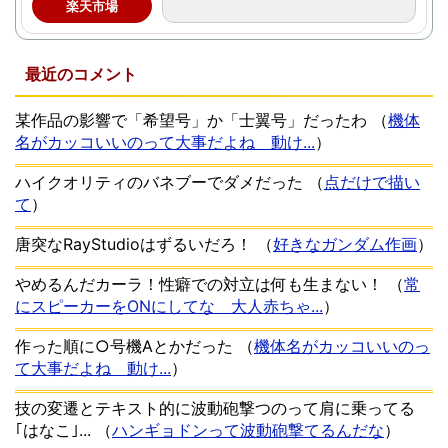
楽天市場
最近のコメント
某作品の影響で「希望号」か「士翼号」だったわ
（
機体
名がカッコいいのって大事だよね 動け...
）
ハイクオリティのバネブーでダメだった
（
点だけで描い
て
）
唐突なRayStudioはずるいだろ！
（
好きなガンダム作画
）
やめるんだカーラ！性癖での対立は何も生まない！
（
常
にスピーカーをONにしてな 大人赤ちゃ...
）
作った順に○号機Aとかだった
（
機体名がカッコいいのっ
て大事だよね 動け...
）
技の変遷とテキスト的に波動砲撃つのって肩に乗ってる
｢はなこ｣...
（
ハンギョドンって波動砲撃てるんだな
）