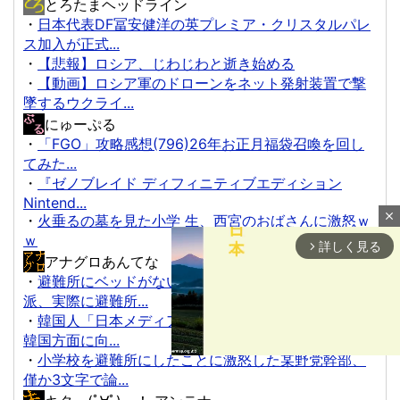
とろたまヘッドライン
・
日本代表DF冨安健洋の英プレミア・クリスタルパレ
ス加入が正式...
・
【悲報】ロシア、じわじわと逝き始める
・
【動画】ロシア軍のドローンをネット発射装置で撃
墜するウクライ...
にゅーぷる
・
「FGO」攻略感想(796)26年お正月福袋召喚を回し
てみた...
・
『ゼノブレイド ディフィニティブエディション
Nintend...
close
・
火垂るの墓を見た小学 生、西宮のおばさんに激怒ｗ
ｗ
詳しく見る
arrow_forward_ios
アナグロあんてな
・
避難所にベッドがない！と文句たらたらだった左
派、実際に避難所...
・
韓国人「日本メディアが大型台風13号が急カーブで
韓国方面に向...
・
小学校を避難所にしたことに激怒した某野党幹部、
僅か3文字で論...