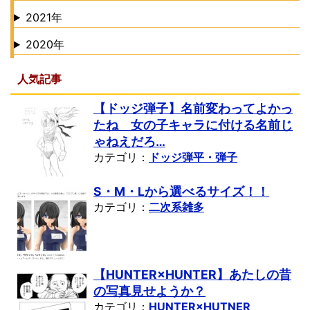
2021年
2020年
人気記事
【ドッジ弾子】名前変わってよかっ
たね 女の子キャラに付ける名前じ
ゃねえだろ…
カテゴリ：
ドッジ弾平・弾子
S・M・Lから選べるサイズ！！
カテゴリ：
二次系雑多
【HUNTER×HUNTER】あたしの昔
の写真見せようか？
カテゴリ：
HUNTER×HUTNER