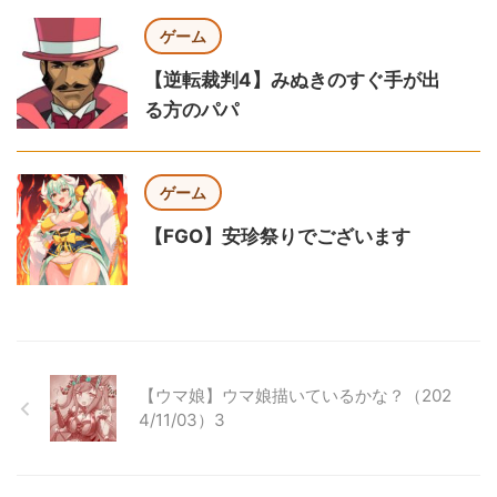
ゲーム
【逆転裁判4】みぬきのすぐ手が出
る方のパパ
ゲーム
【FGO】安珍祭りでございます
【ウマ娘】ウマ娘描いているかな？（202
4/11/03）3