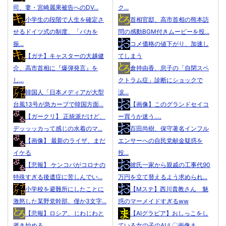
司、妻・宮崎麗果被告へのDV...
ク...
小学生の段階で人生を確定さ
首相官邸、高市首相の熊本訪
せるドイツ式の制度、「バカを
問の感動BGM付きムービーを投...
振...
コメ価格の値下がり、加速し
【ガチ】キャスターの大越健
てしまう
介、高市首相に『爆弾発言』を
倉持由香、息子の「自閉スペ
し...
クトラム症」診断にショックで
韓国人「日本メディアが大型
涙...
台風13号が急カーブで韓国方面...
【画像】このグランドセイコ
【ガークリ】 正統派だけど、
ー買うか迷う‥‥
デッッッカって感じの水着のマ...
百田尚樹、保守著名インフル
【画像】 最新のライザ、まだ
エンサーへの自民党献金疑惑を
イケる
投...
【悲報】 ケンコバがコロナの
彼氏一家から親戚の工事代90
特殊すぎる後遺症に苦しんでい...
万円を立て替えるよう求められ...
小学校を避難所にしたことに
【Mステ】西川貴教さん 魅
激怒した某野党幹部、僅か3文字...
惑のマーメイドすぎるww
【悲報】ロシア、じわじわと
【AIグラビア】おしっこをし
逝き始める
ている女の子のAIえ〇画像ま...