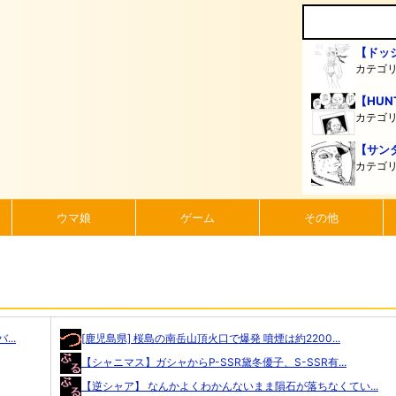
【ドッ
カテゴ
【HUN
カテゴ
【サン
カテゴ
ウマ娘
ゲーム
その他
..
[鹿児島県] 桜島の南岳山頂火口で爆発 噴煙は約2200...
【シャニマス】ガシャからP-SSR黛冬優子、S-SSR有...
【逆シャア】 なんかよくわかんないまま隕石が落ちなくてい...