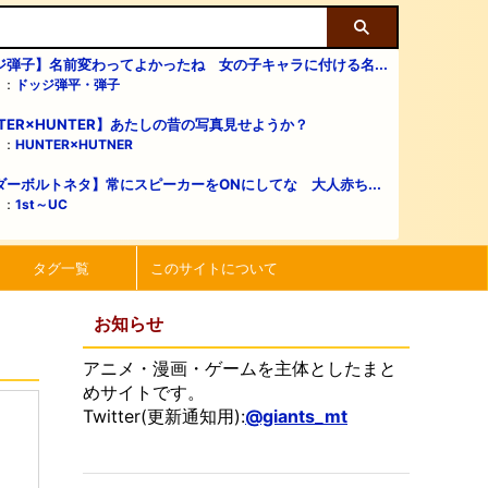
ジ弾子】名前変わってよかったね 女の子キャラに付ける名...
リ：
ドッジ弾平・弾子
TER×HUNTER】あたしの昔の写真見せようか？
リ：
HUNTER×HUTNER
ダーボルトネタ】常にスピーカーをONにしてな 大人赤ち...
リ：
1st～UC
タグ一覧
このサイトについて
お知らせ
アニメ・漫画・ゲームを主体としたまと
めサイトです。
Twitter(更新通知用):
@giants_mt