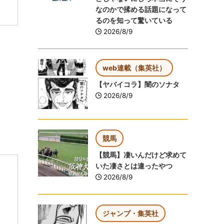
なのかで揉める話題になって
るのを知って驚いている
2026/8/9
web連載（集英社）
【ヤバイコラ】闇のソナタ
2026/8/9
競馬
【競馬】凄いんだけど求めて
いた凄さとは違ったやつ
2026/8/9
ジャンプ・集英社