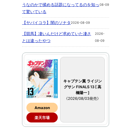
うなのかで揉める話題になってるのを知っ
08-09
て驚いている
【ヤバイコラ】闇のソナタ
2026-08-09
【競馬】凄いんだけど求めていた凄さ
2026-
とは違ったやつ
08-09
キャプテン翼 ライジン
グサン FINALS 13 [ 高
橋陽一 ]
《2026/08/03発売》
Amazon
楽天市場