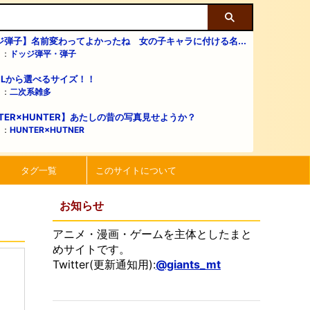
ジ弾子】名前変わってよかったね 女の子キャラに付ける名...
リ：
ドッジ弾平・弾子
・Lから選べるサイズ！！
リ：
二次系雑多
TER×HUNTER】あたしの昔の写真見せようか？
リ：
HUNTER×HUTNER
タグ一覧
このサイトについて
お知らせ
アニメ・漫画・ゲームを主体としたまと
めサイトです。
Twitter(更新通知用):
@giants_mt