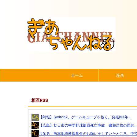
ホーム
漫画
相互RSS
【朗報】Switch2、ゲームキューブを抜く。発売約1年...
【広島】廿日市の中学野球部員死亡事故 書類送検の医師、別
共産党「熊本地震救援募金のお願いをしていたところ、中指を