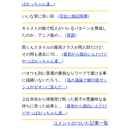
ぱおっちゃん達...
）
いいな実に良い回
（
完全に痴話喧嘩
）
キャストの格で犯人がバレるパターンを警戒し
たのか、アニメ版の...
（
死因
）
西くんスタイルの最高クラスが岡八郎だけど、
その岡も過去に10...
（
最初から面白いんだけど
やっぱおっちゃん達...
）
バオウも別に普通の勝負ならワープで避ける事
に躊躇いないだろう...
（
強さ議論で修行後ガッ
シュがゼオンに並んだ...
）
上位存在から情報受け取った親子が悪趣味な金
持ちに売った結果と...
（
最初から面白いんだけ
どやっぱおっちゃん達...
）
コメントのついた記事一覧