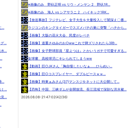
※画像のみ 野杁正明 vs リウ・メンヤン 2 野杁1R...
※画像のみ 海人 vs シアサラニ 2 ハイキック1RK...
【放送事故】フジテレビ、女子大生を大量投入して闇深え〇番...
..
ラジコンのキングタイガーでスズメバチの巣に突撃「ハチから...
【画像】大阪の花火大会、民度がレベチ
...
【画像】道重さゆみのお○wwこれで牌ズリされたら3秒...
...
【画像】女子野球部員『星よつは』とかいうガチで可愛すぎる...
.
女球審、高校球児にキレられてしまうww
.
【動画】巨○JKさん「胸自慢したいなぁ……ひらめい...
【画像】巨○コスプレイヤー、ダブルピースｗｗ...
..
【画像】時東ぁみさん(37)マンスジをネットに大公開して...
...
【恐怖】中国、三峡ダムが全開放流。長江流域で深刻な洪水被...
...
2026.08.08-21:47:02(42/36)
.
..