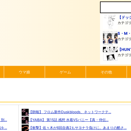
【ドッ
カテゴ
S・M
カテゴ
【HUN
カテゴ
ウマ娘
ゲーム
その他
【朗報】 フロム新作Duskbloods、ネットワークテ...
...
【YAIBA】 第15話 感想 水着VSバニー【真・侍伝...
...
【衝撃】佐々木が6回自責2もサヨナラ負けに。あまりの酷さ...