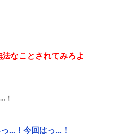
無法なことされてみろよ
…！
っ…！今回はっ…！