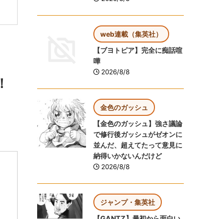
web連載（集英社）
【ブヨトピア】完全に痴話喧
嘩
2026/8/8
！
金色のガッシュ
【金色のガッシュ】強さ議論
で修行後ガッシュがゼオンに
並んだ、超えてたって意見に
納得いかないんだけど
2026/8/8
ジャンプ・集英社
【GANTZ】最初から面白い