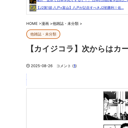
【J2第1節 八戸×富山】八戸が記念すべきJ2初勝利！佐...
HOME
>
漫画
>
他雑誌・未分類
>
他雑誌・未分類
【カイジコラ】次からはカー
2025-08-26
コメント (
1
)