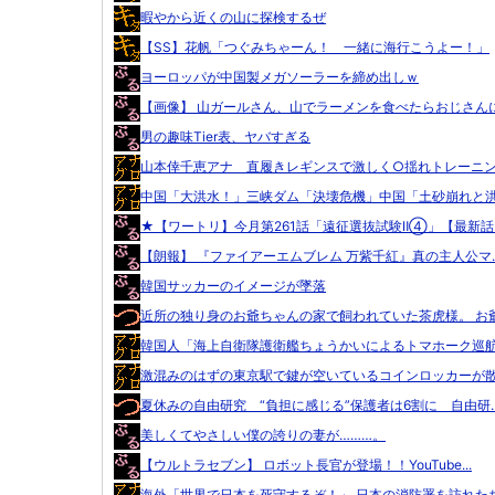
暇やから近くの山に探検するぜ
【SS】花帆「つぐみちゃーん！ 一緒に海行こうよー！」
ヨーロッパが中国製メガソーラーを締め出しｗ
【画像】 山ガールさん、山でラーメンを食べたらおじさんに.
男の趣味Tier表、ヤバすぎる
山本倖千恵アナ 直履きレギンスで激しく○揺れトレーニング
中国「大洪水！」三峡ダム「決壊危機」中国「土砂崩れと洪水
★【ワートリ】今月第261話「遠征選抜試験Ⅱ④」【最新話..
【朗報】 『ファイアーエムブレム 万紫千紅』真の主人公マ..
韓国サッカーのイメージが墜落
近所の独り身のお爺ちゃんの家で飼われていた茶虎様。 お爺.
韓国人「海上自衛隊護衛艦ちょうかいによるトマホーク巡航ミ
激混みのはずの東京駅で鍵が空いているコインロッカーが散見
夏休みの自由研究 “負担に感じる”保護者は6割に 自由研..
美しくてやさしい僕の誇りの妻が………。
【ウルトラセブン】 ロボット長官が登場！！YouTube...
海外「世界で日本を死守するぞ！」 日本の消防署を訪れたち.