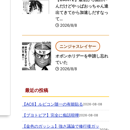
んだけどやっぱおっちゃん達
出てきてから加速しだすなっ
て…
2026/8/8
ニンジャスレイヤー
オボンホリデーを申請し忘れ
ていた
2026/8/8
最近の投稿
【AC6】ルビコン随一の有能貼る
2026-08-08
【ブヨトピア】完全に痴話喧嘩
2026-08-08
【金色のガッシュ】強さ議論で修行後ガッ
2026-