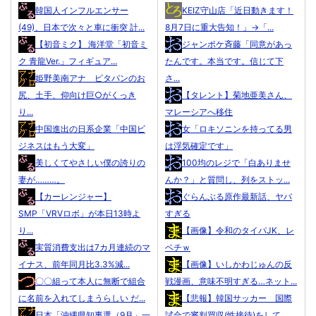
韓国人インフルエンサー
KEIZ守山店「近日動きます！
(49)、日本で次々と車に衝突 計...
8月7日に重大告知！」→「...
【初音ミク】 海洋堂「初音ミ
ジャンポケ斉藤「同意があっ
ク 青龍Ver.」フィギュア...
たんです。本当です。信じて下
姫野美南アナ ピタパンのお
さ...
尻、土手、仰向け巨○がくっき
【タレント】菊地亜美さん、
り...
マレーシアへ移住
中国進出の日系企業「中国ビ
女「ロキソニンを持ってる男
ジネスはもう大変」
は浮気確定です」
美しくてやさしい僕の誇りの
100均のレジで「白ありませ
妻が………。
んか？」と質問し、列をストッ...
【カーレンジャー】
ぐらんぶる原作最新話、ヤバ
SMP「VRVロボ」が本日13時よ
すぎる
り...
【画像】令和のタイパJK、レ
実質消費支出は7カ月連続のマ
ベチｗ
イナス、前年同月比3.3%減...
【画像】いしかわじゅんの反
〇〇組って本人に無断で組合
戦漫画、意味不明すぎる…ネット...
に名前を入れてしまうらしい だ...
【悲報】韓国サッカー 国際
日本「沖縄県知事選（9月」一
試合で審判買収(性接待)をして...