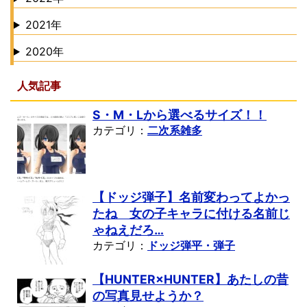
2021年
2020年
人気記事
S・M・Lから選べるサイズ！！
カテゴリ：
二次系雑多
【ドッジ弾子】名前変わってよかっ
たね 女の子キャラに付ける名前じ
ゃねえだろ…
カテゴリ：
ドッジ弾平・弾子
【HUNTER×HUNTER】あたしの昔
の写真見せようか？