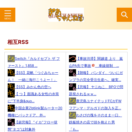
検索
相互RSS
Switch『カルドセプト ザ フ
【事故渋滞】関越道 上り 嵐
ァースト』1,858 ...
山PA先で事故
車線規制 ...
【SS】花帆「つぐみちゃー
【朗報】 バンダイ、ついにガ
ん！ 一緒に海行こうよー！」
ンプラの完全受注生産へ。確実...
【SS】みかん色の空へ
【悲報】 ヤニねこ、BPOで問
【 つ 】面識ある女性の水筒
題視されるｗｗ...
に"下半身&quo...
鹿児島ユナイテッドFCがFW
中国企業Zbtlink製ルーター20
フアンマ・デルガドの加入を正...
機種にバックドア、外...
わさびの塊をそのまま一口、
【超悲報】 ”イカ”フロー状
鉄板焼きの店で頭を抱えた男
態”タコ”は対象外
「も...