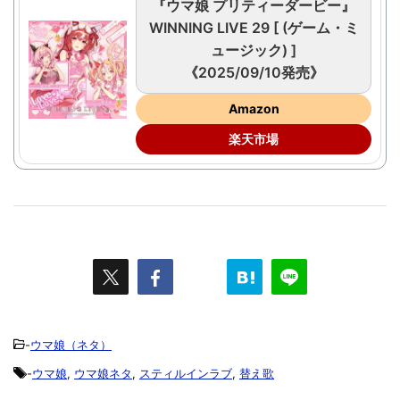
『ウマ娘 プリティーダービー』
WINNING LIVE 29 [ (ゲーム・ミ
ュージック) ]
《2025/09/10発売》
Amazon
楽天市場
-
ウマ娘（ネタ）
-
ウマ娘
,
ウマ娘ネタ
,
スティルインラブ
,
替え歌