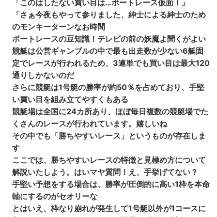
「このはしたない買い目は…ボートレース仮面！」
「さぁ今夜もやって参りました、紳士による紳士のため
のモンキーターンなお時間
ボートレースの豆知識！テレビの前の妖魔よ聞くがよい
競艇は公営ギャンブルの中で最も出走数が少ない6艇固
定でレースが行われるため、3連単でも買い目は最大120
通りしかないのだ
さらに競艇は1号艇の勝率が約50％を占めており、手堅
い買い目を組み立てやすくもある
競艇場は全国に24カ所あり、ほぼ毎日複数の競艇場でた
くさんのレースが行われています。嬉しいね
その中でも「勝ちやすいレース」というものが存在しま
す
ここでは、勝ちやすいレースの特徴と見極め方について
解説いたしよう。はいマヤ質問！え、手挙げてない？
手堅い予想をする場合は、勝率が圧倒的に高い1枠を本命
軸にするのがセオリーな
とはいえ、枠なり崩れが発生して1号艇以外が1コースに