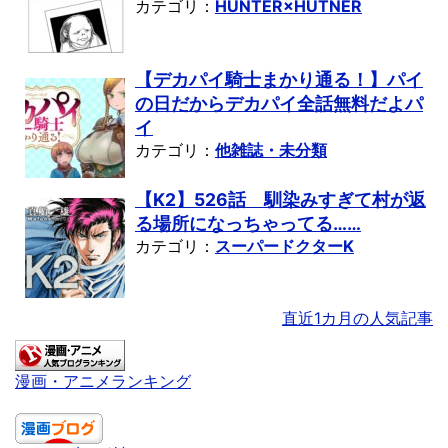
カテゴリ：
HUNTER×HUTNER
【デカパイ騎士まかり通る！】パイ
の日だからデカパイ全話無料だよパ
イ
カテゴリ：
他雑誌・未分類
【K2】526話 馴染みすぎて村が返
る場所になっちゃってる……
カテゴリ：
スーパードクターK
直近1カ月の人気記事
漫画・アニメランキング