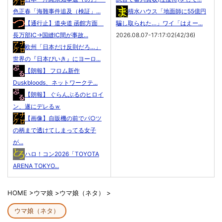
色正春「海難事件追及（検証」...
積水ハウス「地面師に55億円
【通行止】道央道 函館方面
騙し取られた…」ワイ「はえー...
長万部IC→国縫IC間が事故...
2026.08.07-17:17:02(42/36)
欧州「日本だけ反則だろ…」
世界の『日本びいき』にヨーロ...
【朗報】 フロム新作
Duskbloods、ネットワークテ...
【朗報】 ぐらんぶるのヒロイ
ン、遂にデレるｗ
【画像】自販機の前でパ○ツ
の柄まで透けてしまってる女子
が...
ハロ！コン2026「TOYOTA
ARENA TOKYO...
HOME
>
ウマ娘
>
ウマ娘（ネタ）
>
ウマ娘（ネタ）