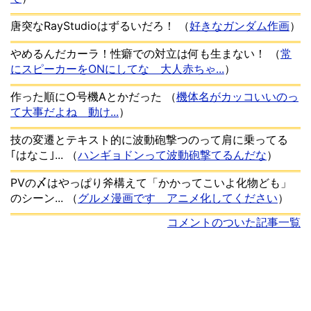
唐突なRayStudioはずるいだろ！
（
好きなガンダム作画
）
やめるんだカーラ！性癖での対立は何も生まない！
（
常
にスピーカーをONにしてな 大人赤ちゃ...
）
作った順に○号機Aとかだった
（
機体名がカッコいいのっ
て大事だよね 動け...
）
技の変遷とテキスト的に波動砲撃つのって肩に乗ってる
｢はなこ｣...
（
ハンギョドンって波動砲撃てるんだな
）
PVの〆はやっぱり斧構えて「かかってこいよ化物ども」
のシーン...
（
グルメ漫画です アニメ化してください
）
コメントのついた記事一覧