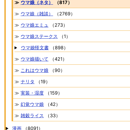
≫
ウマ娘（ネタ）
（817）
≫
ウマ娘（雑談）
（2769）
≫
ウマ娘エミュ
（273）
≫
ウマ娘ステークス
（1）
ウマ娘怪文書
（898）
≫
ウマ娘描いて
（421）
≫
これはウマ娘
（90）
≫
ナリタ
（19）
≫
実装・湿度
（159）
≫
幻覚ウマ娘
（42）
≫
雑穀ライス
（33）
漫画
（8091）