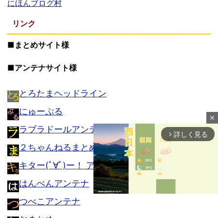
にほんブログ村
リンク
■まとめサイト様
■アンテナサイト様
とろたまヘッドライン
にゅーぷる
close
ラブラドールアンテナ
詳しく見る
arrow_forward_ios
２ちゃんねるまとめるまとめ
キター(ﾟ∀ﾟ)ー！ アンテナ
はんぺんアンテナ
つべこアンテナ