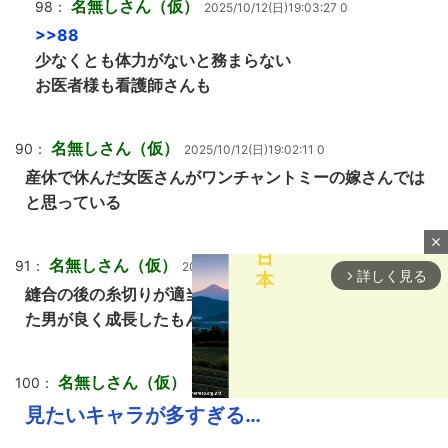
名無しさん（仮）
98：
2025/10/12(日)19:03:27 0
>>88
少なくとも体力がないと務まらない
お医者様も看護師さんも
名無しさん（仮）
90：
2025/10/12(日)19:02:11 0
産休で休んだ女医さんがワンチャントミーの嫁さんでは
と思っている
close
名無しさん（仮）
91：
2025/10/12(日)19:02:13 0
詳しく見る
arrow_forward_ios
縫合の後の糸切りが適当過ぎて村井さんを唖然とさせて
た男が良く成長したもんだよ…
名無しさん（仮）
100：
2025/10/12(日)19:03:34 0
見たいキャラが多すぎる…