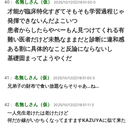
名無しさん（仮）
40：
2025/10/12(日)18:51:00 0
才能が臨床特化すぎてそもそも学習過程じゃ
発揮できないんだよこいつ
患者からしたらやべーもん見つけてくれる有
難い医者だけど未熟なままだと診断に違和感
ある割に具体的なこと反論にならないし
基礎固まってようやくだ
名無しさん（仮）
41：
2025/10/12(日)18:51:00 0
兄弟子の財布で食い放題ならそりゃあ…ね…
名無しさん（仮）
42：
2025/10/12(日)18:51:11 0
一人先生老けたは老けたけど
何だか線がいかちくなってますますKAZUYAに似て来た