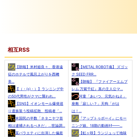
相互RSS
【朗報】米村姫良々、香港遠
【METAL ROBOT魂】 ズゴッ
征のホテルで風呂上がりを西﨑
ク SEED FRR...
美...
【朗報】 『ファイアーエムブ
【（・(ｪ)・）】ランニング中
レム 万紫千紅』真の主人公マ...
の50代男性がクマに襲われ...
河童「あいつ、元気かねえ」
【SNS】イオンモール爆発巡
座敷「寂しい？」天狗「がは
り遺族装う投稿拡散、投稿者「...
は！...
米国民の半数「ネタニヤフ首
『アップトゥボーイ』にモー
相は逮捕されるべきだ」…世論調...
ニング娘。18期の動画ｷﾀ━━...
某バラエティに出演した偏差
【虹ヶ咲】ランジュって地味