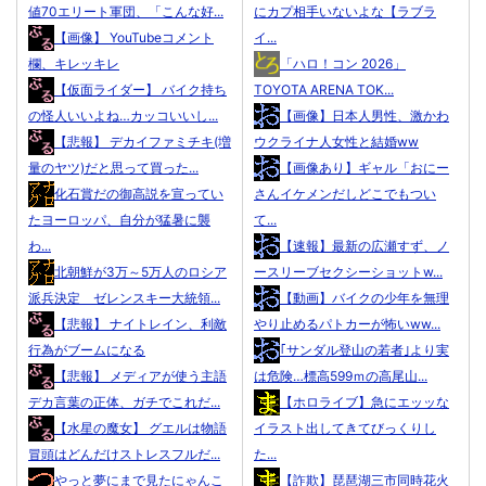
値70エリート軍団、「こんな好...
にカプ相手いないよな【ラブラ
【画像】 YouTubeコメント
イ...
欄、キレッキレ
「ハロ！コン 2026」
【仮面ライダー】 バイク持ち
TOYOTA ARENA TOK...
の怪人いいよね…カッコいいし...
【画像】日本人男性、激かわ
【悲報】 デカイファミチキ(増
ウクライナ人女性と結婚ww
量のヤツ)だと思って買った...
【画像あり】ギャル「おにー
化石賞だの御高説を宣ってい
さんイケメンだしどこでもつい
たヨーロッパ、自分が猛暑に襲
て...
わ...
【速報】最新の広瀬すず、ノ
北朝鮮が3万～5万人のロシア
ースリーブセクシーショットw...
派兵決定 ゼレンスキー大統領...
【動画】バイクの少年を無理
【悲報】 ナイトレイン、利敵
やり止めるパトカーが怖いww...
行為がブームになる
｢サンダル登山の若者｣より実
【悲報】 メディアが使う主語
は危険…標高599ｍの高尾山...
デカ言葉の正体、ガチでこれだ...
【ホロライブ】急にエッッな
【水星の魔女】 グエルは物語
イラスト出してきてびっくりし
冒頭はどんだけストレスフルだ...
た...
やっと夢にまで見たにゃんこ
【詐欺】琵琶湖三市同時花火