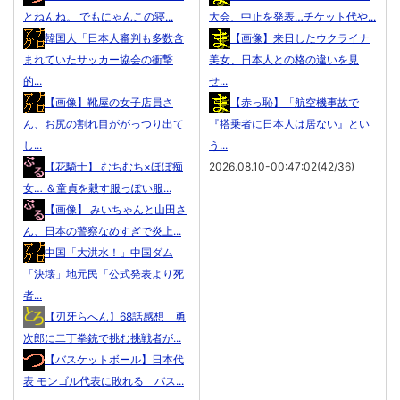
とねんね。 でもにゃんこの寝...
大会、中止を発表…チケット代や...
韓国人「日本人審判も多数含
【画像】来日したウクライナ
まれていたサッカー協会の衝撃
美女、日本人との格の違いを見
的...
せ...
【画像】靴屋の女子店員さ
【赤っ恥】「航空機事故で
ん、お尻の割れ目ががっつり出て
『搭乗者に日本人は居ない』とい
し...
う...
【花騎士】 むちむち×ほぼ痴
2026.08.10-00:47:02(42/36)
女… ＆童貞を穀す服っぽい服...
【画像】 みいちゃんと山田さ
ん、日本の警察なめすぎで炎上...
中国「大洪水！」中国ダム
「決壊」地元民「公式発表より死
者...
【刃牙らへん】68話感想 勇
次郎に二丁拳銃で挑む挑戦者が...
【バスケットボール】日本代
表 モンゴル代表に敗れる バス...