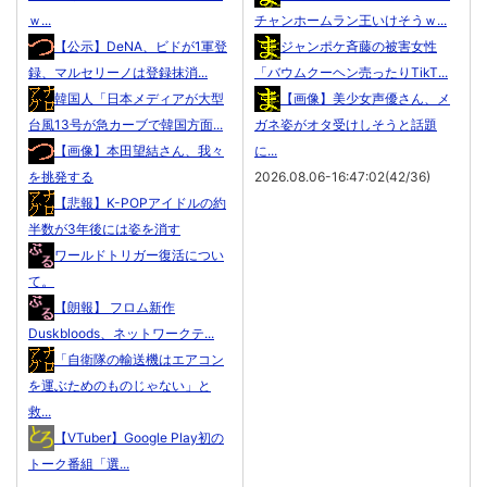
ｗ...
チャンホームラン王いけそうｗ...
【公示】DeNA、ビドが1軍登
ジャンポケ斉藤の被害女性
録、マルセリーノは登録抹消...
「バウムクーヘン売ったりTikT...
韓国人「日本メディアが大型
【画像】美少女声優さん、メ
台風13号が急カーブで韓国方面...
ガネ姿がオタ受けしそうと話題
【画像】本田望結さん、我々
に...
を挑発する
2026.08.06-16:47:02(42/36)
【悲報】K-POPアイドルの約
半数が3年後には姿を消す
ワールドトリガー復活につい
て。
【朗報】 フロム新作
Duskbloods、ネットワークテ...
「自衛隊の輸送機はエアコン
を運ぶためのものじゃない」と
救...
【VTuber】Google Play初の
トーク番組「選...