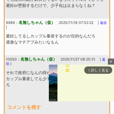
避妊or堕胎するだけで、少子化は止まらなくね？
名無しちゃん（仮）
9986：
2025/11/18 07:52:22
[
返信
]
避妊してるしカップル量産するのが目的なんだろ
過激なマチアプみたいなもん
名無しちゃん（仮）
10050：
2025/11/27 08:25:31
[
返
close
信
]
詳しく見る
arrow_forward_ios
それで政府になんの得が？
カップル量産しても少子化止まらないなら意味ないだ
ろ
コメントを残す