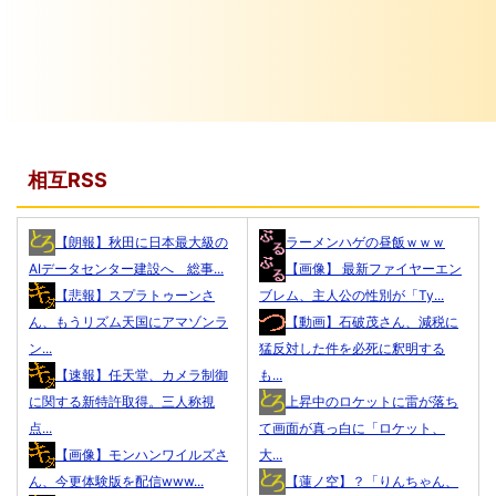
相互RSS
【朗報】秋田に日本最大級の
ラーメンハゲの昼飯ｗｗｗ
AIデータセンター建設へ 総事...
【画像】 最新ファイヤーエン
【悲報】スプラトゥーンさ
ブレム、主人公の性別が「Ty...
ん、もうリズム天国にアマゾンラ
【動画】石破茂さん、減税に
ン...
猛反対した件を必死に釈明する
【速報】任天堂、カメラ制御
も...
に関する新特許取得。三人称視
上昇中のロケットに雷が落ち
点...
て画面が真っ白に「ロケット、
【画像】モンハンワイルズさ
大...
ん、今更体験版を配信www...
【蓮ノ空】？「りんちゃん、