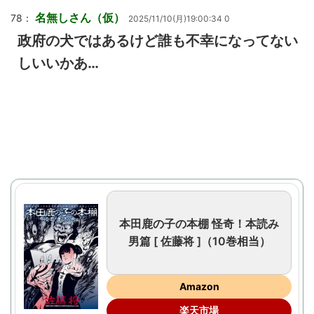
名無しさん（仮）
78：
2025/11/10(月)19:00:34 0
政府の犬ではあるけど誰も不幸になってない
しいいかあ…
本田鹿の子の本棚 怪奇！本読み
男篇 [ 佐藤将 ]（10巻相当）
Amazon
楽天市場