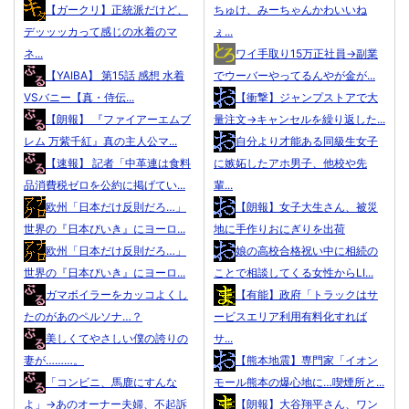
【ガークリ】正統派だけど、
ちゅけ、みーちゃんかわいいね
デッッッカって感じの水着のマ
ぇ...
ネ...
ワイ手取り15万正社員→副業
【YAIBA】 第15話 感想 水着
でウーバーやってるんやが金が...
VSバニー【真・侍伝...
【衝撃】ジャンプストアで大
【朗報】 『ファイアーエムブ
量注文→キャンセルを繰り返した...
レム 万紫千紅』真の主人公マ...
自分より才能ある同級生女子
【速報】 記者「中革連は食料
に嫉妬したアホ男子、他校や先
品消費税ゼロを公約に掲げてい...
輩...
欧州「日本だけ反則だろ…」
【朗報】女子大生さん、被災
世界の『日本びいき』にヨーロ...
地に手作りおにぎりを出荷
欧州「日本だけ反則だろ…」
娘の高校合格祝い中に相続の
世界の『日本びいき』にヨーロ...
ことで相談してくる女性からLI...
ガマボイラーをカッコよくし
【有能】政府「トラックはサ
たのがあのペルソナ…？
ービスエリア利用有料化すれば
美しくてやさしい僕の誇りの
サ...
妻が………。
【熊本地震】専門家「イオン
「コンビニ、馬鹿にすんな
モール熊本の爆心地に…喫煙所と...
よ」→あのオーナー夫婦、不起訴
【朗報】大谷翔平さん、ワン