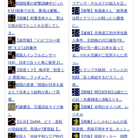
韓国陸軍の射撃訓練中だった
フアンマ・デルガドの加入を正...
K1E1戦車で火災、乗員は避難...
【衝撃】有識者さん「範馬勇
【画像】村重杏奈さん、実は
次郎とクリリンが戦ったら勝負
○首が出てたことを公言してし
に...
ま...
【速報】北海道江別大学生殺
【超悲報】 ”イカ”フロー状
人事件、主犯格の川口被告(19...
態”タコ”は対象外
母が兄一家にお米を送って
韓国人インフルエンサー
る。それを兄嫁がご近所さんに売
(49)、日本で次々と車に衝突 計...
っ...
【初音ミク】 海洋堂「初音ミ
トランプ大統領、イランとの
ク 青龍Ver.」フィギュア...
戦闘「近く終結するだろう」と
韓国の若者「韓国が日本を超
表...
えた？日本より給料が良い？馬
【朗報】明日8月8日は銀だこ
鹿...
の日！先着88名に8個入りを...
村越優汰、引退試合マイク無
【画像】令和のタイパJK、レ
し
ベチｗ
【公示】DeNA、ビド・若松
【画像】いしかわじゅんの反
が登録抹消、馬場が1軍登録【...
戦漫画、意味不明すぎる…ネット...
韓国人「何故平和な江戸時代
【悲報】韓国サッカー 国際