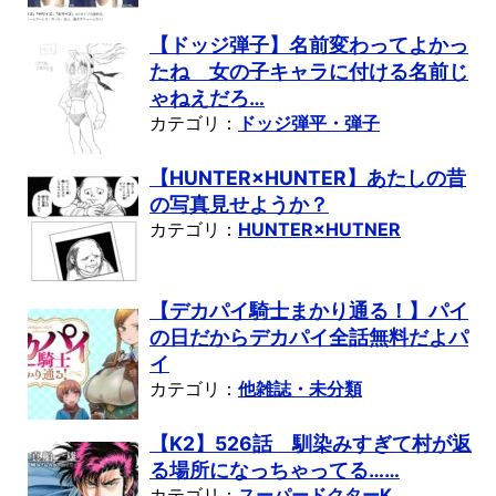
【ドッジ弾子】名前変わってよかっ
たね 女の子キャラに付ける名前じ
ゃねえだろ…
カテゴリ：
ドッジ弾平・弾子
【HUNTER×HUNTER】あたしの昔
の写真見せようか？
カテゴリ：
HUNTER×HUTNER
【デカパイ騎士まかり通る！】パイ
の日だからデカパイ全話無料だよパ
イ
カテゴリ：
他雑誌・未分類
【K2】526話 馴染みすぎて村が返
る場所になっちゃってる……
カテゴリ：
スーパードクターK