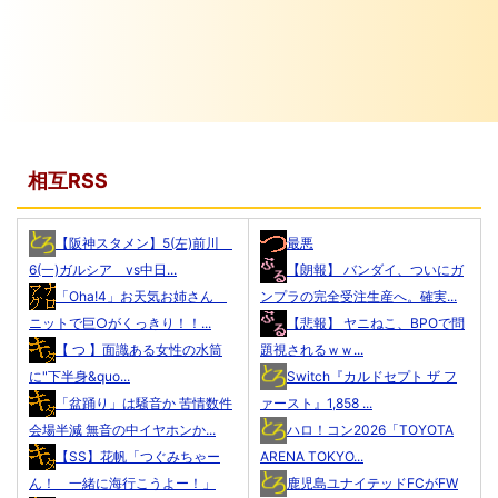
相互RSS
【阪神スタメン】5(左)前川
最悪
6(一)ガルシア vs中日...
【朗報】 バンダイ、ついにガ
「Oha!4」お天気お姉さん
ンプラの完全受注生産へ。確実...
ニットで巨○がくっきり！！...
【悲報】 ヤニねこ、BPOで問
【 つ 】面識ある女性の水筒
題視されるｗｗ...
に"下半身&quo...
Switch『カルドセプト ザ フ
「盆踊り」は騒音か 苦情数件
ァースト』1,858 ...
会場半減 無音の中イヤホンか...
ハロ！コン2026「TOYOTA
【SS】花帆「つぐみちゃー
ARENA TOKYO...
ん！ 一緒に海行こうよー！」
鹿児島ユナイテッドFCがFW