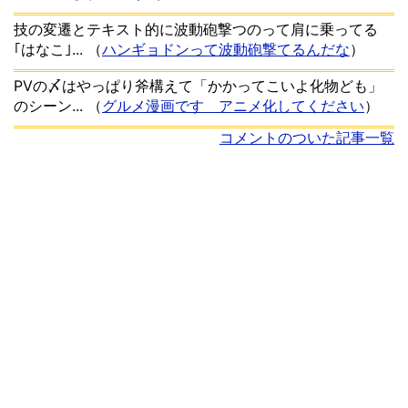
技の変遷とテキスト的に波動砲撃つのって肩に乗ってる
｢はなこ｣...
（
ハンギョドンって波動砲撃てるんだな
）
PVの〆はやっぱり斧構えて「かかってこいよ化物ども」
のシーン...
（
グルメ漫画です アニメ化してください
）
コメントのついた記事一覧