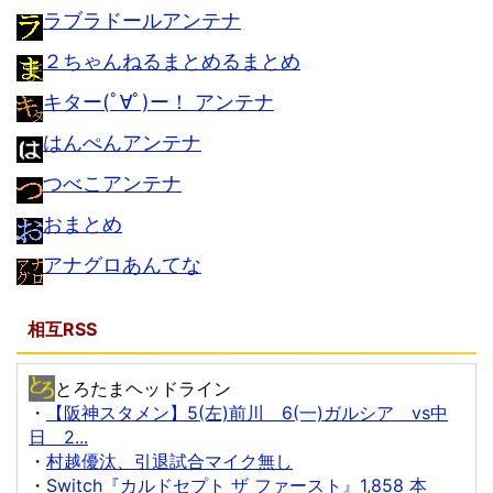
ラブラドールアンテナ
２ちゃんねるまとめるまとめ
キター(ﾟ∀ﾟ)ー！ アンテナ
はんぺんアンテナ
つべこアンテナ
おまとめ
アナグロあんてな
相互RSS
とろたまヘッドライン
・
【阪神スタメン】5(左)前川 6(一)ガルシア vs中
日 2...
・
村越優汰、引退試合マイク無し
・
Switch『カルドセプト ザ ファースト』1,858 本