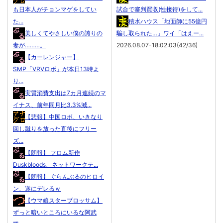
も日本人がチョンマゲをしてい
試合で審判買収(性接待)をして...
た...
積水ハウス「地面師に55億円
美しくてやさしい僕の誇りの
騙し取られた…」ワイ「はえー...
妻が………。
2026.08.07-18:02:03(42/36)
【カーレンジャー】
SMP「VRVロボ」が本日13時よ
り...
実質消費支出は7カ月連続のマ
イナス、前年同月比3.3%減...
【悲報】中国ロボ、いきなり
回し蹴りを放った直後にフリー
ズ...
【朗報】 フロム新作
Duskbloods、ネットワークテ...
【朗報】 ぐらんぶるのヒロイ
ン、遂にデレるｗ
【ウマ娘スターブロッサム】
ずっと暗いところにいるな阿武