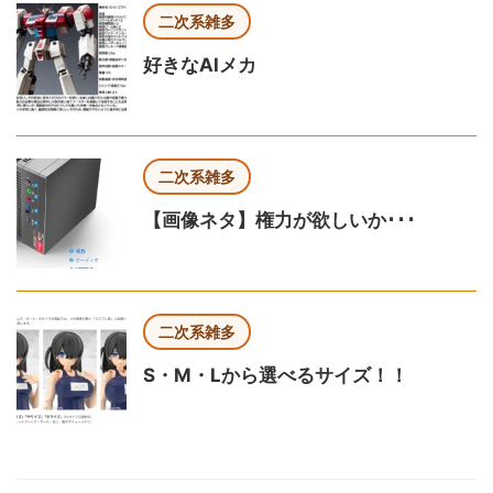
二次系雑多
好きなAIメカ
二次系雑多
【画像ネタ】権力が欲しいか･･･
二次系雑多
S・M・Lから選べるサイズ！！