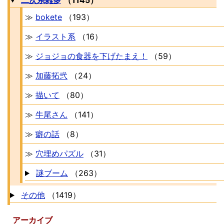
二次系雑多
（1145）
≫
bokete
（193）
≫
イラスト系
（16）
≫
ジョジョの食器を下げたまえ！
（59）
≫
加藤拓弐
（24）
≫
描いて
（80）
≫
牛尾さん
（141）
≫
癖の話
（8）
≫
穴埋めパズル
（31）
謎ブーム
（263）
その他
（1419）
アーカイブ