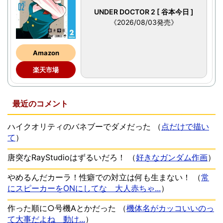
UNDER DOCTOR 2 [ 谷本今日 ]
《2026/08/03発売》
Amazon
楽天市場
最近のコメント
ハイクオリティのバネブーでダメだった
（
点だけで描い
て
）
唐突なRayStudioはずるいだろ！
（
好きなガンダム作画
）
やめるんだカーラ！性癖での対立は何も生まない！
（
常
にスピーカーをONにしてな 大人赤ちゃ...
）
作った順に○号機Aとかだった
（
機体名がカッコいいのっ
て大事だよね 動け...
）