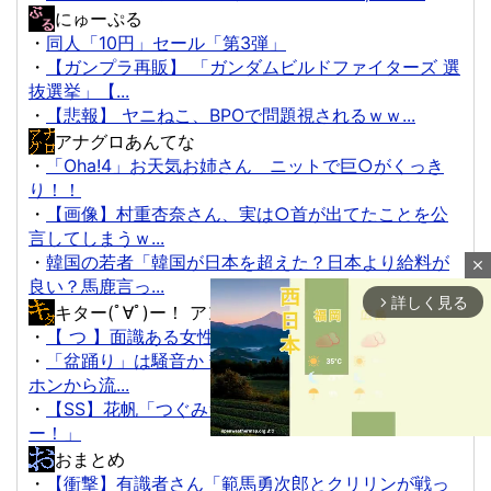
にゅーぷる
・
同人「10円」セール「第3弾」
・
【ガンプラ再販】 「ガンダムビルドファイターズ 選
抜選挙」【...
・
【悲報】 ヤニねこ、BPOで問題視されるｗｗ...
アナグロあんてな
・
「Oha!4」お天気お姉さん ニットで巨○がくっき
り！！
・
【画像】村重杏奈さん、実は○首が出てたことを公
言してしまうｗ...
・
韓国の若者「韓国が日本を超えた？日本より給料が
close
良い？馬鹿言っ...
詳しく見る
arrow_forward_ios
キター(ﾟ∀ﾟ)ー！ アンテナ
・
【 つ 】面識ある女性の水筒に"下半身"...
・
「盆踊り」は騒音か 苦情数件会場半減 無音の中イヤ
ホンから流...
・
【SS】花帆「つぐみちゃーん！ 一緒に海行こうよ
ー！」
おまとめ
・
【衝撃】有識者さん「範馬勇次郎とクリリンが戦っ