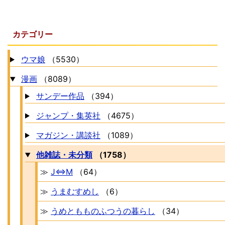
カテゴリー
ウマ娘
（5530）
漫画
（8089）
サンデー作品
（394）
ジャンプ・集英社
（4675）
マガジン・講談社
（1089）
他雑誌・未分類
（1758）
≫
J⇔M
（64）
≫
うまむすめし
（6）
≫
うめともものふつうの暮らし
（34）