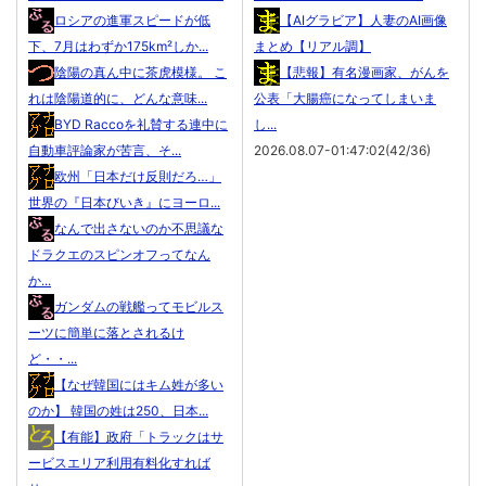
ロシアの進軍スピードが低
【AIグラビア】人妻のAI画像
下、7月はわずか175km²しか...
まとめ【リアル調】
陰陽の真ん中に茶虎模様。 こ
【悲報】有名漫画家、がんを
れは陰陽道的に、どんな意味...
公表「大腸癌になってしまいま
BYD Raccoを礼賛する連中に
し...
自動車評論家が苦言、そ...
2026.08.07-01:47:02(42/36)
欧州「日本だけ反則だろ…」
世界の『日本びいき』にヨーロ...
なんで出さないのか不思議な
ドラクエのスピンオフってなん
か...
ガンダムの戦艦ってモビルス
ーツに簡単に落とされるけ
ど・・...
【なぜ韓国にはキム姓が多い
のか】 韓国の姓は250、日本...
【有能】政府「トラックはサ
ービスエリア利用有料化すれば