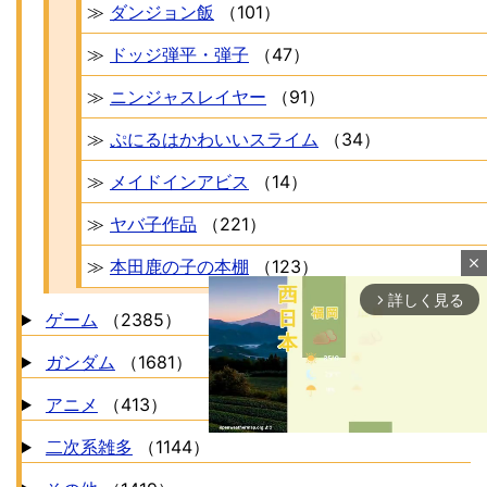
≫
ダンジョン飯
（101）
≫
ドッジ弾平・弾子
（47）
≫
ニンジャスレイヤー
（91）
≫
ぷにるはかわいいスライム
（34）
≫
メイドインアビス
（14）
≫
ヤバ子作品
（221）
close
≫
本田鹿の子の本棚
（123）
詳しく見る
arrow_forward_ios
ゲーム
（2385）
ガンダム
（1681）
アニメ
（413）
二次系雑多
（1144）