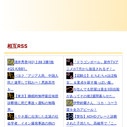
相互RSS
涌井秀章(40) 2.88 3勝1敗
「ドラゴンボール」新作TVア
4QS K/BB1...
ニメが7月から放送されるぞ！...
パヨク「アジア人民、中国人
【花騎士】 むちむち×ほぼ痴
民と連帯して戦おー！悪政高市
女… ＆童貞を穀す服っぽい服...
を...
今住んでる部屋は過去3回自殺
【東京】睡眠時無呼吸症候群
があってその後2週間暮らせた...
診断後に死亡事故＝運転の無職
伊勢鈴蘭さん、コカ・コーラ
男...
愛を全力アピール！
ミヤネ屋に出演した左派の社
【警告】ADHDグレーと診断
会学者、イオン爆発事故の例の
された子供たち、高確率で『こ...