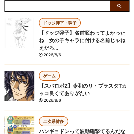
ドッジ弾平・弾子
【ドッジ弾子】名前変わってよかった
ね 女の子キャラに付ける名前じゃね
えだろ…
2026/8/6
ゲーム
【スパロボZ】令和のリ・ブラスタTカ
ッコ良くてありがたい
2026/8/6
二次系雑多
ハンギョドンって波動砲撃てるんだな