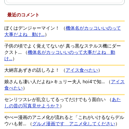
最近のコメント
ぼくはデンジャーマイン！
（
機体名がカッコいいのって
大事だよね 動け...
）
子供の頃でよく覚えてないが 真っ黒なステルス機にダー
クスト...
（
機体名がカッコいいのって大事だよね 動
け...
）
大納言あずきの話しろよ！
（
アイス食べたい
）
娘さんも凄い人だよね>キュリー夫人 hoi4で知...
（
アイス
食べたい
）
センリツスレが乱立してるってだけでもう面白い
（
あた
しの昔の写真見せようか？
）
やべー漫画のアニメ化が流れると「これがいけるならデル
ウハも射...
（
グルメ漫画です アニメ化してください
）