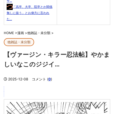
サ...
「高卒、大卒、院卒とか関係
無しに扱う」とお偉方に言われ
た...
HOME
>
漫画
>
他雑誌・未分類
>
他雑誌・未分類
【ヴァージン・キラー忍法帖】やかま
しいなこのジジイ…
2025-12-08
コメント (
0
)