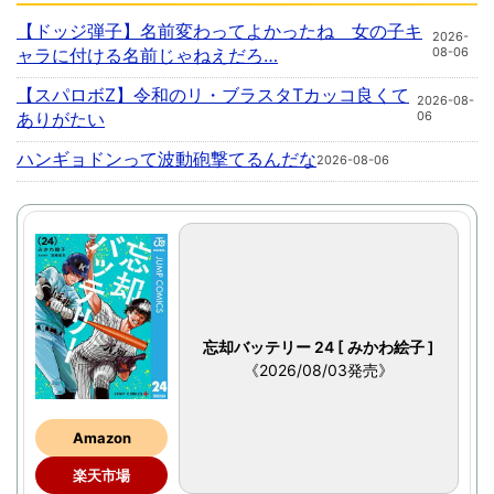
【ドッジ弾子】名前変わってよかったね 女の子キ
2026-
ャラに付ける名前じゃねえだろ…
08-06
【スパロボZ】令和のリ・ブラスタTカッコ良くて
2026-08-
ありがたい
06
ハンギョドンって波動砲撃てるんだな
2026-08-06
忘却バッテリー 24 [ みかわ絵子 ]
《2026/08/03発売》
Amazon
楽天市場