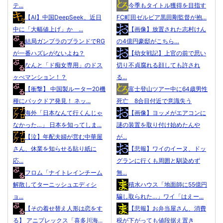
テ...
今季もタイトル獲得を目指す
【AI】中国DeepSeek、近日
FC町田ゼルビア黒田剛監督が抱...
中に「大幅値上げ」か ...
【画像】放置された志村けん
結局ガンプラのブランドでRG
の4億円豪邸がこちら…
が一番ハズレがないよね？
【幼女戦記】上官の前で思い
なんと「ド痴女専用」のドス
切り不貞腐れる顔しても許され
ヶべマンション！？
る...
【衝撃】 中国製ルーター20機
富士登山ツアー中に64歳男性
種にバックドア発見！ ネッ...
死亡 8合目付近で意識失う
海外「日本なんて行くんじゃ
【画像】ヨッメがエアコンに
なかった…」 日本を知ってしま...
謎の装置を取り付け始めたんや
【泣】年配夫婦が営む中華屋
が...
さん、休業を知らせる貼り紙に
【悲報】ワイのイーヌ、ドッ
応...
グランに行くも周囲と馴染めず
フロム「ナイトレインチーム
無...
解散してターニッシュエディシ
積水ハウス「地面師に55億円
ョ...
騙し取られた…」ワイ「はえー...
【その着せ替え人形は恋をす
【悲報】お弁当屋さん、消費
る】 アニプレックス「喜多川海...
税が下がっても値段据え置き