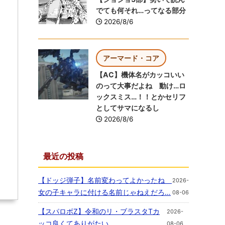
でても何それ…ってなる部分
2026/8/6
アーマード・コア
【AC】機体名がカッコいい
のって大事だよね 動け…ロ
ックスミス…！！とかセリフ
としてサマになるし
2026/8/6
最近の投稿
【ドッジ弾子】名前変わってよかったね
2026-
女の子キャラに付ける名前じゃねえだろ…
08-06
【スパロボZ】令和のリ・ブラスタTカ
2026-
ッコ良くてありがたい
08-06