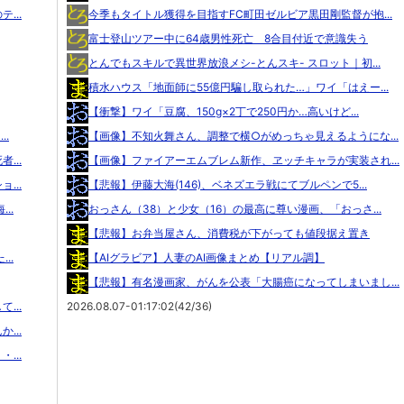
...
今季もタイトル獲得を目指すFC町田ゼルビア黒田剛監督が抱...
富士登山ツアー中に64歳男性死亡 8合目付近で意識失う
とんでもスキルで異世界放浪メシ-とんスキ- スロット｜初...
積水ハウス「地面師に55億円騙し取られた…」ワイ「はえー...
【衝撃】ワイ「豆腐、150g×2丁で250円か…高いけど...
.
【画像】不知火舞さん、調整で横○がめっちゃ見えるようにな...
...
【画像】ファイアーエムブレム新作、ヱッチキャラが実装され...
...
【悲報】伊藤大海(146)、ベネズエラ戦にてブルペンで5...
..
おっさん（38）と少女（16）の最高に尊い漫画、「おっさ...
【悲報】お弁当屋さん、消費税が下がっても値段据え置き
..
【AIグラビア】人妻のAI画像まとめ【リアル調】
【悲報】有名漫画家、がんを公表「大腸癌になってしまいまし...
...
2026.08.07-01:17:02(42/36)
...
...