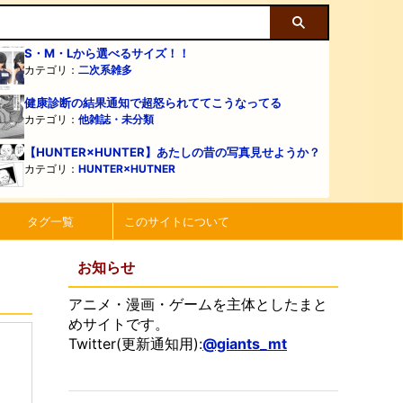
S・M・Lから選べるサイズ！！
カテゴリ：
二次系雑多
健康診断の結果通知で超怒られててこうなってる
カテゴリ：
他雑誌・未分類
【HUNTER×HUNTER】あたしの昔の写真見せようか？
カテゴリ：
HUNTER×HUTNER
タグ一覧
このサイトについて
お知らせ
アニメ・漫画・ゲームを主体としたまと
めサイトです。
Twitter(更新通知用):
@giants_mt