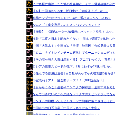
ミヤネ屋に出演した左派の社会学者、イオン爆発事故の例のテ
【AI】中国DeepSeek、近日中に「大幅値上げ」か ...
結局ガンプラのブランドでRGが一番ハズレがないよね？
なんと「ド痴女専用」のドスヶべマンション！？
【衝撃】 中国製ルーター20機種にバックドア発見！ ネッ...
海外「二度と日本を離れたくない」 熊本で震度7を体験した..
中国「大洪水！」中国ダム「決壊」地元民「公式発表より死者
フロム「ナイトレインチーム解散してターニッシュエディショ
【その着せ替え人形は恋をする】 アニプレックス「喜多川海.
ロシアの進軍スピードが低下、7月はわずか175km²しか...
今住んでる部屋は過去3回自殺があってその後2週間暮らせた.
小室瑛莉子アナ 脇全開ポーズ！！【GIF動画あり】
【目からうろこ】生姜やニンニクの保存法「全部すりおろして
なんで出さないのか不思議なドラクエのスピンオフってなんか
ガンダムの戦艦ってモビルスーツに簡単に落とされるけど・・
中国進出の日系企業「中国ビジネスはもう大変」
伊勢鈴蘭さん、コカ・コーラ愛を全力アピール！