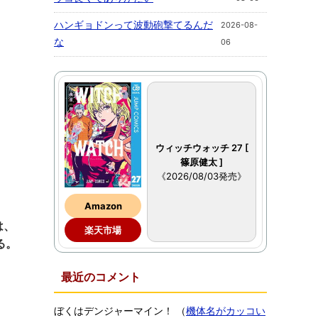
ハンギョドンって波動砲撃てるんだ
2026-08-
な
06
ウィッチウォッチ 27 [
篠原健太 ]
《2026/08/03発売》
Amazon
は、
楽天市場
る。
最近のコメント
ぼくはデンジャーマイン！
（
機体名がカッコい