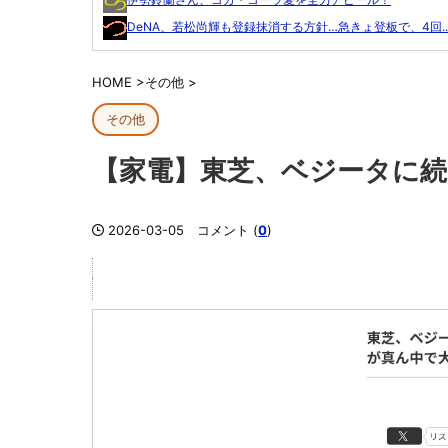
DeNA、若松尚輝も登録抹消する方針…急きょ登板で、4回..
HOME
>
その他
>
その他
【家電】東芝、ベジータに
2026-03-05
コメント (
0
)