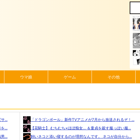
ウマ娘
ゲーム
その他
...
「ドラゴンボール」新作TVアニメが7月から放送されるぞ！...
...
【花騎士】 むちむち×ほぼ痴女… ＆童貞を穀す服っぽい服...
...
飼いネコと添い寝するのが理想なんです。 ネコが自分から...