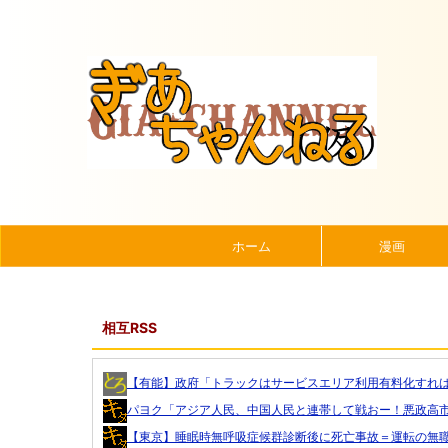
ホーム
漫画
相互RSS
【有能】政府「トラックはサービスエリア利用有料化すればサ
パヨク「アジア人民、中国人民と連帯して戦おー！悪政高市を
【東京】睡眠時無呼吸症候群診断後に死亡事故＝運転の無職男