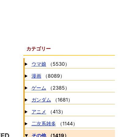
カテゴリー
ウマ娘
（5530）
漫画
（8089）
ゲーム
（2385）
ガンダム
（1681）
アニメ
（413）
二次系雑多
（1144）
ED
その他
（1419）