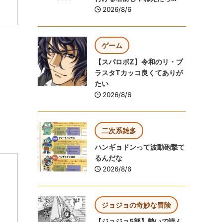
2026/8/6
ゲーム
【スパロボZ】令和のリ・ブ
ラスタTカッコ良くてありが
たい
2026/8/6
二次系雑多
ハンギョドンって波動砲撃て
るんだな
2026/8/6
ジョジョの奇妙な冒険
【ジョジョ5部】勢いで読ん