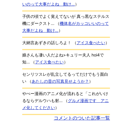
いのって大事だよね 動け...
）
子供の頃でよく覚えてないが 真っ黒なステルス
機にダークスト...
（
機体名がカッコいいのって
大事だよね 動け...
）
大納言あずきの話しろよ！
（
アイス食べたい
）
娘さんも凄い人だよね>キュリー夫人 hoi4で
知...
（
アイス食べたい
）
センリツスレが乱立してるってだけでもう面白
い
（
あたしの昔の写真見せようか？
）
やべー漫画のアニメ化が流れると「これがいけ
るならデルウハも射...
（
グルメ漫画です アニ
メ化してください
）
コメントのついた記事一覧