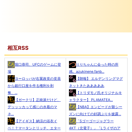
相互RSS
堀口恭司、UFCのゲームに登
りりちゃんに会った時の所
場
感。azukinene.fanb...
ヨーロッパが右翼政党の党員
【朗報】 エルデンリングマグ
から銀行口座を作る権利を剥
ネットきたあああああ
奪、...
【トリダモノ氏オリジナルキ
【ガークリ】正統派だけど、
ャラクター】 PLAMATEA...
デッッッカって感じの水着のマ
【NBA】エンビードが新シー
ネ...
ズンに向けての好調ぶりを披露...
【アイギス】納涼の浴衣イ
「Sゴーゴージャグラー
ベ！？マータンとリッチ、エター
4KT（北電子）」「Lライザのア