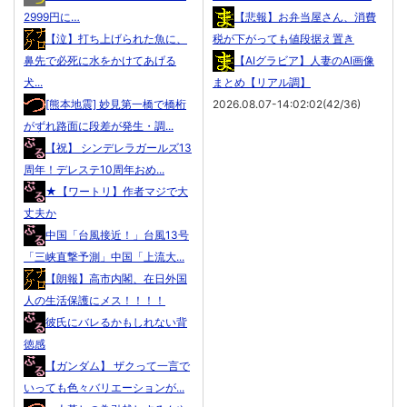
2999円に…
【悲報】お弁当屋さん、消費
【泣】打ち上げられた魚に、
税が下がっても値段据え置き
鼻先で必死に水をかけてあげる
【AIグラビア】人妻のAI画像
犬...
まとめ【リアル調】
[熊本地震] 妙見第一橋で橋桁
2026.08.07-14:02:02(42/36)
がずれ路面に段差が発生・調...
【祝】 シンデレラガールズ13
周年！デレステ10周年おめ...
★【ワートリ】作者マジで大
丈夫か
中国「台風接近！」台風13号
「三峡直撃予測」中国「上流大...
【朗報】高市内閣、在日外国
人の生活保護にメス！！！！
彼氏にバレるかもしれない背
徳感
【ガンダム】 ザクって一言で
いっても色々バリエーションが...