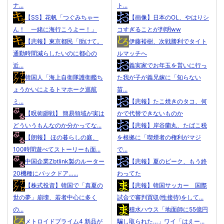
ナ...
ト...
【SS】花帆「つぐみちゃー
【画像】日本のOL、やはりシ
ん！ 一緒に海行こうよー！」
コすぎることが判明ww
【悲報】東京都民「助けて。
伊藤裕樹、次戦勝利でタイト
通勤時間減らしたいのに都心の
ルマッチへ
近...
義実家でお年玉を貰いに行っ
韓国人「海上自衛隊護衛艦ち
た我が子が義兄嫁に「知らない
ょうかいによるトマホーク巡航
苗...
ミ...
【悲報】たこ焼きのタコ、何
【呪術廻戦】 簡易領域が実は
かで代替できないものか
どういうもんなのか分かってな...
【悲報】岸谷蘭丸、たばこ税
【朗報】 ほの暮らしの庭、
を根拠に「喫煙者の権利がマジ
100時間遊べてストーリーも面...
で...
中国企業Zbtlink製のルーター
【悲報】夏のピーク、もう終
20機種にバックドア…...
わってた
【株式投資】韓国で「真夏の
【悲報】韓国サッカー 国際
世の夢」崩壊、若者中心に多く
試合で審判買収(性接待)をして...
の...
積水ハウス「地面師に55億円
メトロイドプライム4 新品が
騙し取られた…」ワイ「はえー...