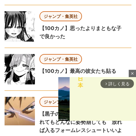
ジャンプ・集英社
【100カノ】思ったよりまともな子
で良かった
ジャンプ・集英社
【100カノ】最高の彼女たち貼る
close
詳しく見る
arrow_forward_ios
ジャンプ・集英社
【黒子のバスケ】どれだけ追い込ま
れてもどんなに姿勢崩しても 放れ
ば入るフォームレスシュートいいよ