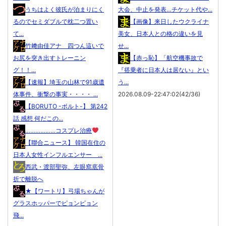
うちはよく彼氏が泊まりにく
大会、中止を発表…チケット代や...
るのでセミダブルで枕二つ置い
【画像】来日したウクライナ
て...
美女、日本人との格の違いを見
竹﨑由佳アナ 四つん這いで
せ...
お尻を突き出すトレーニン
【赤っ恥】「航空機事故で
グ！！...
『搭乗者に日本人は居ない』とい
【速報】埼玉の山林で91歳遺
う...
体事件、衝撃の事実・・・・ ...
2026.08.09-22:47:02(42/36)
【BORUTO -ボルト-】 第242
話 感想 何だこの...
………………コスプレ治療
【聯合ニュース】 韓国在住の
日本人女性インフルエンサー ...
西武・渡部聖弥、左眼窩底骨
折で離脱へ
★【ワートリ】弓場ちゃんが
グラスホッパーでピョンピョン
飛...