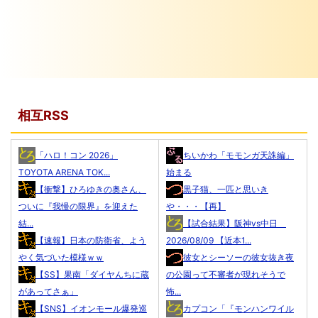
相互RSS
「ハロ！コン 2026」
ちいかわ「モモンガ天誅編」
TOYOTA ARENA TOK...
始まる
【衝撃】ひろゆきの奥さん、
黒子猫、一匹と思いき
ついに『我慢の限界』を迎えた
や・・・【再】
結...
【試合結果】阪神vs中日
【速報】日本の防衛省、よう
2026/08/09 【近本1...
やく気づいた模様ｗｗ
彼女とシーソーの彼女抜き夜
【SS】果南「ダイヤんちに蔵
の公園って不審者が現れそうで
があってさぁ」
怖...
【SNS】イオンモール爆発巡
カプコン「『モンハンワイル