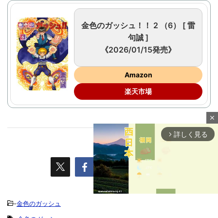
金色のガッシュ！！ 2 （6） [ 雷
句誠 ]
《2026/01/15発売》
Amazon
楽天市場
close
詳しく見る
arrow_forward_ios
-
金色のガッシュ