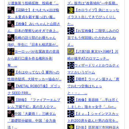
り遺族装う投稿拡散、投稿者「...
ズ』販売は“改善傾向”―中長期...
【花騎士】 むちむち×ほぼ痴
【ホロライブ】急にエッッな
女… ＆童貞を穀す服っぽい服...
イラスト出してきてびっくりし
【画像】 みいちゃんと山田さ
た...
ん、日本の警察なめすぎで炎上...
【お宝画像】二階堂ふみの○
長崎の語り部のお爺ちゃん
首でもう何回抜いたかわかんね
(84)、学生に『日本も核武装が...
え...
ヨーロッパが右翼政党の党員
【J1第1節 東京V×川崎F】川
から銀行口座を作る権利を剥
崎が後半ATのロマニッチ...
奪、...
ウィザードリィとかウルティ
【今はやってない】審判への
マとかいうゲーム
性接待疑惑…大韓サッカー協会が...
【唖然】ラーメン屋さん「席
【METAL ROBOT魂】 ズゴッ
でおむつ交換はちょっ
ク SEED FRR...
と・・」 ...
【朗報】 『ファイアーエムブ
【画像】美容師「…手は尽く
レム 万紫千紅』真の主人公マ...
しました」陰キャ女子「…ﾋｭｯ...
中国「大豪雨！」三峡ダム
【えぇ…】シャインマスカッ
「基礎部分破損」中国「全力放
ト約200房を盗んだ男の自宅を...
流！...
【詐欺】琵琶湖三市同時花火