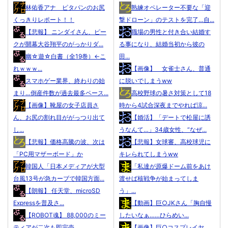
林佑香アナ ピタパンのお尻
熟練オペレーター不要な「迎
くっきりレポート！！
撃ドローン」のテストを完了…自...
【悲報】 ニンダイさん、ピー
職場の男性と付き合い結婚す
クが開幕大谷翔平のがっかりダ...
る事になり、結婚当初から彼の
幽☆遊☆白書（全19巻）←こ
田...
れｗｗｗ...
【画像】 女雀士さん、普通
スマホゲー業界、終わりの始
に脱いでしまうww
まり…倒産件数が過去最多ペース...
高校野球の暑さ対策として18
【画像】靴屋の女子店員さ
時から4試合深夜までやれば涼...
ん、お尻の割れ目ががっつり出て
【婚活】「デートで松屋に誘
し...
うなんて…」34歳女性、“なぜ...
【悲報】価格高騰の波、次は
【悲報】女球審、高校球児に
「PC用マザーボード」か
キレられてしまうww
韓国人「日本メディアが大型
「私達が原爆ドーム前をあけ
台風13号が急カーブで韓国方面...
渡せば核戦争が始まってしま
【朗報】 任天堂、microSD
う」...
Expressを普及さ...
【動画】巨○JKさん「胸自慢
【ROBOT魂】 88,000のミー
したいなぁ……ひらめい...
ティアが二次も即完売...
【画像】巨○コスプレイヤ