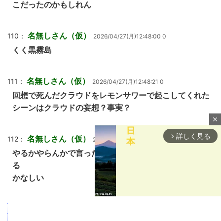
こだったのかもしれん
名無しさん（仮）
110：
2026/04/27(月)12:48:00 0
くく黒霧島
名無しさん（仮）
111：
2026/04/27(月)12:48:21 0
回想で死んだクラウドをレモンサワーで起こしてくれた
シーンはクラウドの妄想？事実？
close
詳しく見る
arrow_forward_ios
名無しさん（仮）
112：
2026/04/27(月)12:48:47 0
やるかやらんかで言ったら昔のセフィロスなら普通にや
る
かなしい