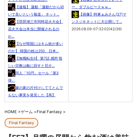
【速報】 蓮舫「蓮舫だから叩
ー、ダブルピースｗｗ...
いて良いという報道」 ネット...
【画像】時東ぁみさん(37)マ
【琵琶湖三市同時花火大会】
ンスジをネットに大公開して...
花火大会は本当に開催されるの
2026.08.09-07:32:02(42/36)
か...
【なぜ韓国にはキム姓が多い
のか】 韓国の姓は250、日本...
【無職転生Ⅱ】 第7話 感想 怪
しい宗教は敵に回すと厄介...
同人「10円」セール「第3
弾」
嫁の家の片付けしててとんで
もない事実を発見した【再】
HOME
>
ゲーム
>
Final Fantasy
>
Final Fantasy