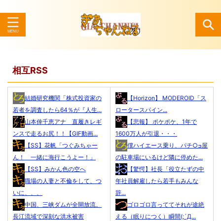
検索
相互RSS
結婚研究機関「株式投資家の
【Horizon】 MODEROID「ス
若者を調査したら64％が『人生...
ロータースパイン...
山本倖千恵アナ 直履きレギ
【悲報】 ポケポケ、1年で
ンスで走るお尻！！【GIF動画...
1600万人が引退・・・
【SS】花帆「つぐみちゃー
僕ハイエース乗り、パチ○ߏ屋
ん！ 一緒に海行こうよー！」
の駐車場にいるけど隣に停めた...
【SS】みかん色の空へ
【驚愕】社長「役立たずの中
職場の人妻と不倫をして、つ
年社員解雇したら若手もみんな
いに、、、
辞...
中国、三峡ダムが全開放流。
ゴロゴロ言っててそれが途絶
長江流域で深刻な洪水被害
える（眠りにつく）瞬間(;´Д...