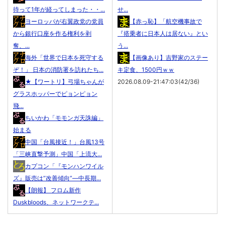
待って1年が経ってしまった・・...
せ...
ヨーロッパが右翼政党の党員
【赤っ恥】「航空機事故で
から銀行口座を作る権利を剥
『搭乗者に日本人は居ない』とい
奪、...
う...
海外「世界で日本を死守する
【画像あり】吉野家のステー
ぞ！」 日本の消防署を訪れたち...
キ定食、1500円ｗｗ
★【ワートリ】弓場ちゃんが
2026.08.09-21:47:03(42/36)
グラスホッパーでピョンピョン
飛...
ちいかわ「モモンガ天誅編」
始まる
中国「台風接近！」台風13号
「三峡直撃予測」中国「上流大...
カプコン「『モンハンワイル
ズ』販売は“改善傾向”―中長期...
【朗報】 フロム新作
Duskbloods、ネットワークテ...