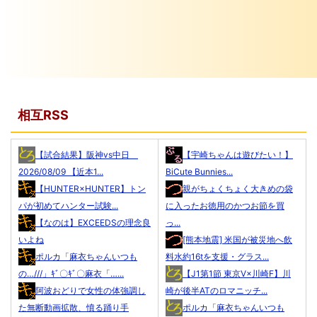
相互RSS
【試合結果】阪神vs中日
【宇崎ちゃんは遊びたい！】
2026/08/09 【近本1...
BiCute Bunnies...
【HUNTER×HUNTER】トン
親がちょくちょく大きめの袋
パが初めてハンター試験...
に入ったお徳用のかつお節を買
【なのは】EXCEEDSの理念良
っ...
いよね
[熊本地震] 米国が被災地へ飲
ポルカ「麻衣ちゃんいつも
料水約16tを支援・グラス...
の…///」ｷﾞ〇ｷﾞ〇麻衣「…...
【J1第1節 東京V×川崎F】川
阿波おどりで女性の体強調し
崎が後半ATのロマニッチ...
た無断動画拡散、憤る踊り手
ポルカ「麻衣ちゃんいつも