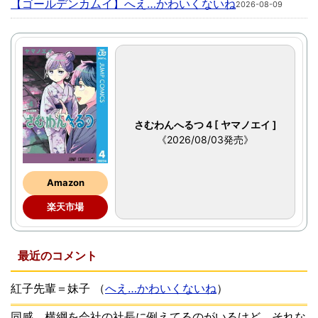
【ゴールデンカムイ】へえ…かわいくないね
2026-08-09
さむわんへるつ 4 [ ヤマノエイ ]
《2026/08/03発売》
Amazon
楽天市場
最近のコメント
紅子先輩＝妹子
（
へえ…かわいくないね
）
同感。横綱を会社の社長に例えてるのがいるけど、それな