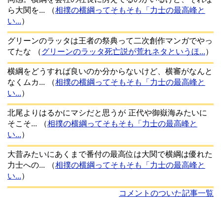
ら大関を...
（
相撲の横綱ってそもそも「力士の最高峰と
い...
）
グリーンのラッタは王者の祭典って二次創作マンガでやっ
てたな
（
グリーンのラッタ死亡説が荒れネタというほ...
）
横綱をどうすれば良いのか分からないけど、横審がなんと
なくムカ...
（
相撲の横綱ってそもそも「力士の最高峰と
い...
）
北尾よりはるかにマシだと思うが 正代や御嶽海みたいに
そこそ...
（
相撲の横綱ってそもそも「力士の最高峰と
い...
）
大昔みたいにあくまで番付の最高位は大関で横綱は優れた
力士への...
（
相撲の横綱ってそもそも「力士の最高峰と
い...
）
コメントのついた記事一覧