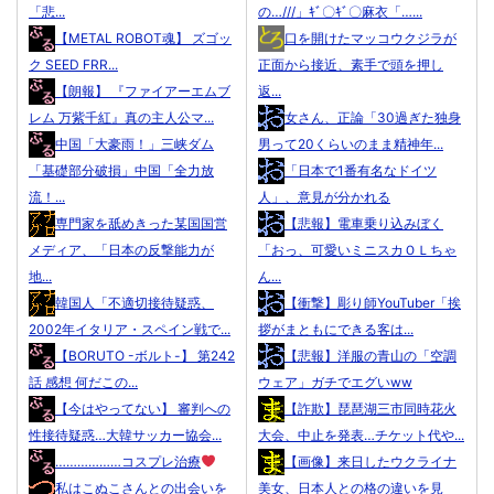
「悲...
の…///」ｷﾞ〇ｷﾞ〇麻衣「…...
【METAL ROBOT魂】 ズゴッ
口を開けたマッコウクジラが
ク SEED FRR...
正面から接近、素手で頭を押し
【朗報】 『ファイアーエムブ
返...
レム 万紫千紅』真の主人公マ...
女さん、正論「30過ぎた独身
中国「大豪雨！」三峡ダム
男って20くらいのまま精神年...
「基礎部分破損」中国「全力放
「日本で1番有名なドイツ
流！...
人」、意見が分かれる
専門家を舐めきった某国国営
【悲報】電車乗り込みぼく
メディア、「日本の反撃能力が
「おっ、可愛いミニスカＯＬちゃ
地...
ん...
韓国人「不適切接待疑惑、
【衝撃】彫り師YouTuber「挨
2002年イタリア・スペイン戦で...
拶がまともにできる客は...
【BORUTO -ボルト-】 第242
【悲報】洋服の青山の「空調
話 感想 何だこの...
ウェア」ガチでエグいww
【今はやってない】 審判への
【詐欺】琵琶湖三市同時花火
性接待疑惑…大韓サッカー協会...
大会、中止を発表…チケット代や...
………………コスプレ治療
【画像】来日したウクライナ
私はこぬこさんとの出会いを
美女、日本人との格の違いを見