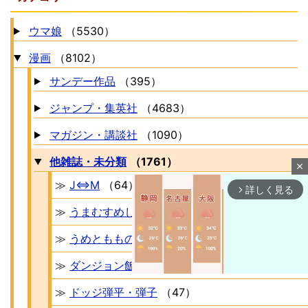
ウマ娘
（5530）
漫画
（8102）
サンデー作品
（395）
ジャンプ・集英社
（4683）
マガジン・講談社
（1090）
他雑誌・未分類
（1761）
close
≫
J⇔M
（64）
詳しく見る
arrow_forward_ios
≫
うまむすめし
（6）
≫
うめともものふつうの暮らし
（34）
≫
ダンジョン飯
（101）
≫
ドッジ弾平・弾子
（47）