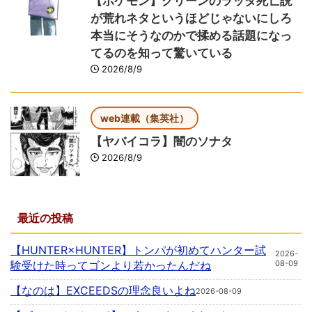
【ポケモン】グリーンのラッタ死亡説
が荒れネタというほどじゃないにしろ
本当にそうなのかで揉める話題になっ
てるのを知って驚いている
2026/8/9
web連載（集英社）
【ヤバイコラ】闇のソナタ
2026/8/9
最近の投稿
【HUNTER×HUNTER】トンパが初めてハンター試
2026-
験受けた時ってゴンより若かったんだね
08-09
【なのは】EXCEEDSの理念良いよね
2026-08-09