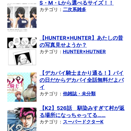
S・M・Lから選べるサイズ！！
カテゴリ：
二次系雑多
【HUNTER×HUNTER】あたしの昔
の写真見せようか？
カテゴリ：
HUNTER×HUTNER
【デカパイ騎士まかり通る！】パイ
の日だからデカパイ全話無料だよパ
イ
カテゴリ：
他雑誌・未分類
【K2】526話 馴染みすぎて村が返
る場所になっちゃってる……
カテゴリ：
スーパードクターK