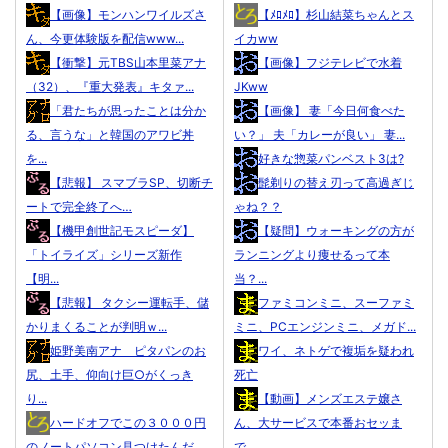
【画像】モンハンワイルズさ
【ﾒﾛﾒﾛ】杉山結菜ちゃんとス
ん、今更体験版を配信www...
イカww
【衝撃】元TBS山本里菜アナ
【画像】フジテレビで水着
（32）、『重大発表』キタァ...
JKww
「君たちが思ったことは分か
【画像】 妻「今日何食べた
る、言うな」と韓国のアワビ丼
い？」 夫「カレーが良い」 妻...
を...
好きな惣菜パンベスト3は?
【悲報】 スマブラSP、切断チ
髭剃りの替え刃って高過ぎじ
ートで完全終了へ…
ゃね？？
【機甲創世記モスピーダ】
【疑問】ウォーキングの方が
「トイライズ」シリーズ新作
ランニングより痩せるって本
【明...
当？...
【悲報】 タクシー運転手、儲
ファミコンミニ、スーファミ
かりまくることが判明ｗ...
ミニ、PCエンジンミニ、メガド...
姫野美南アナ ピタパンのお
ワイ、ネトゲで複垢を疑われ
尻、土手、仰向け巨○がくっき
死亡
り...
【動画】メンズエステ嬢さ
ハードオフでこの３０００円
ん、大サービスで本番おセッま
のノートパソコン見つけたんだ
で...