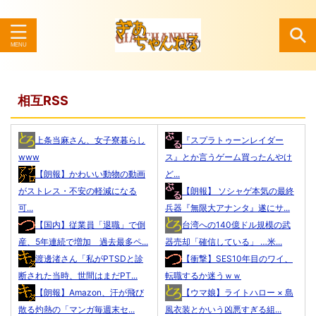
検索
相互RSS
上条当麻さん、女子寮暮らし
『スプラトゥーンレイダー
www
ス』とか言うゲーム買ったんやけ
【朗報】かわいい動物の動画
ど...
がストレス・不安の軽減になる
【朗報】 ソシャゲ本気の最終
可...
兵器『無限大アナンタ』遂にサ...
【国内】従業員「退職」で倒
台湾への140億ドル規模の武
産、5年連続で増加 過去最多ペ...
器売却「確信している」 …米...
渡邊渚さん「私がPTSDと診
【衝撃】SES10年目のワイ、
断された当時、世間はまだPT...
転職するか迷うｗｗ
【朗報】Amazon、汗が飛び
【ウマ娘】ライトハロー × 島
散る灼熱の「マンガ毎週末セ...
風衣装とかいう凶悪すぎる組...