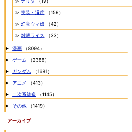
≫
ナリタ
（19）
≫
実装・湿度
（159）
≫
幻覚ウマ娘
（42）
≫
雑穀ライス
（33）
漫画
（8094）
ゲーム
（2388）
ガンダム
（1681）
アニメ
（413）
二次系雑多
（1145）
その他
（1419）
アーカイブ