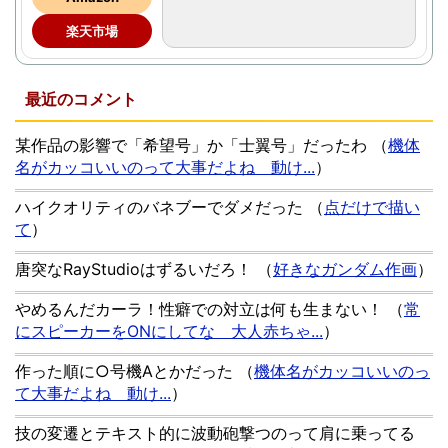
楽天市場
最近のコメント
某作品の影響で「希望号」か「士翼号」だったわ
（
機体
名がカッコいいのって大事だよね 動け...
）
ハイクオリティのバネブーでダメだった
（
点だけで描い
て
）
唐突なRayStudioはずるいだろ！
（
好きなガンダム作画
）
やめるんだカーラ！性癖での対立は何も生まない！
（
常
にスピーカーをONにしてな 大人赤ちゃ...
）
作った順に○号機Aとかだった
（
機体名がカッコいいのっ
て大事だよね 動け...
）
技の変遷とテキスト的に波動砲撃つのって肩に乗ってる