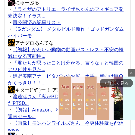
にゅーぷる
・
「ライザのアトリエ」ライザちゃんのフィギュア発
売決定！イラス...
・
再公開済み記事リスト
・
【Gガンダム】 メタルビルド新作「ゴッドガンダム
ハイパーモ...
アナグロあんてな
・
【朗報】かわいい動物の動画がストレス・不安の軽
減になる可能性...
・
「君たちが思ったことは分かる、言うな」と韓国の
アワビ丼を見た...
close
・
姫野美南アナ ピタパンのお尻、土手、仰向け巨○
がくっきり！！...
詳しく見る
arrow_forward_ios
キター(ﾟ∀ﾟ)ー！ アンテナ
・
渡邊渚さん「私がPTSDと診断された当時、世間はま
だPTSD...
・
【朗報】Amazon、汗が飛び散る灼熱の「マンガ毎
週末セール...
・
【画像】モンハンワイルズさん、今更体験版を配信
www