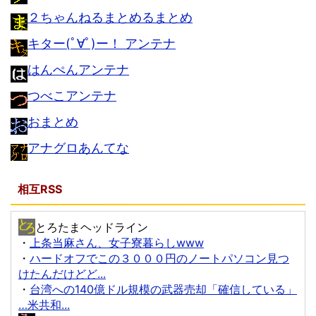
２ちゃんねるまとめるまとめ
キター(ﾟ∀ﾟ)ー！ アンテナ
はんぺんアンテナ
つべこアンテナ
おまとめ
アナグロあんてな
相互RSS
とろたまヘッドライン
・
上条当麻さん、女子寮暮らしwww
・
ハードオフでこの３０００円のノートパソコン見つ
けたんだけどど...
・
台湾への140億ドル規模の武器売却「確信している」
…米共和...