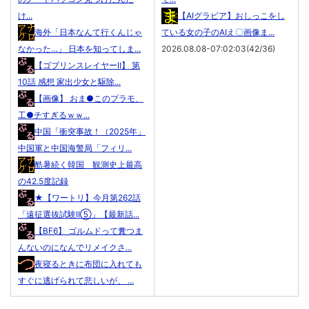
け...
【AIグラビア】おしっこをし
海外「日本なんて行くんじゃ
ている女の子のAIえ〇画像ま...
なかった…」 日本を知ってしま...
2026.08.08-07:02:03(42/36)
【ゴブリンスレイヤーⅡ】 第
10話 感想 家出少女と駆除...
【画像】 おま●このプラモ、
工●チすぎるｗｗ...
中国「衝突事故！（2025年」
中国軍と中国海警局「フィリ...
酷暑続く韓国 観測史上最高
の42.5度記録
★【ワートリ】今月第262話
「遠征選抜試験Ⅱ⑤」【最新話...
【BF6】 ゴルムドって糞つま
んないのになんでリメイクさ...
夜寝るときに布団に入れても
すぐに逃げられて悲しいが、 ...