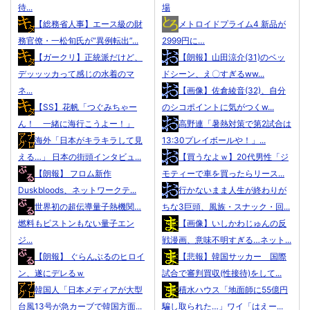
待...
場
【総務省人事】エース級の財
メトロイドプライム4 新品が
務官僚・一松旬氏が“異例転出”...
2999円に…
【ガークリ】正統派だけど、
【朗報】山田涼介(31)のベッ
デッッッカって感じの水着のマ
ドシーン、え〇すぎるww...
ネ...
【画像】佐倉綾音(32)、自分
【SS】花帆「つぐみちゃー
のシコポイントに気がつくw...
ん！ 一緒に海行こうよー！」
高野連「暑熱対策で第2試合は
海外「日本がキラキラして見
13:30プレイボールや！」...
える…」 日本の街頭インタビュ...
【買うなよｗ】20代男性「ジ
【朗報】 フロム新作
モティーで車を買ったらリース...
Duskbloods、ネットワークテ...
行かないまま人生が終わりが
世界初の超伝導量子熱機関…
ちな3巨頭、風族・スナック・回...
燃料もピストンもない量子エン
【画像】いしかわじゅんの反
ジ...
戦漫画、意味不明すぎる…ネット...
【朗報】 ぐらんぶるのヒロイ
【悲報】韓国サッカー 国際
ン、遂にデレるｗ
試合で審判買収(性接待)をして...
韓国人「日本メディアが大型
積水ハウス「地面師に55億円
台風13号が急カーブで韓国方面...
騙し取られた…」ワイ「はえー...