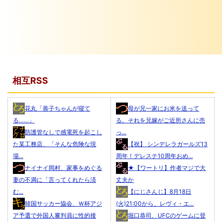
相互RSS
花丸「善子ちゃんが寝て
母が兄一家にお米を送って
る……」
る。それを兄嫁がご近所さんに売
防護管なしで感電死を起こし
っ...
た某工務店、「そんな危険な現
【祝】 シンデレラガールズ13
場...
周年！デレステ10周年おめ...
ナイナイ岡村、家事をめぐる
★【ワートリ】作者マジで大
妻の不満に「言ってくれたら済
丈夫か
む...
【にじさんじ】8月18日
韓国サッカー協会、Ｗ杯アジ
(火)21:00から、レヴィ・エ...
ア予選で外国人審判員に性的接
堀口恭司、UFCのゲームに登