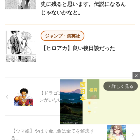
史に残ると思います。伝説になるん
じゃないかなと。
ジャンプ・集英社
【ヒロアカ】良い後日談だった
close
詳しく見る
arrow_forward_ios
【ドラゴンボール】ブウ編でミスターサタ
ンがいないと詰んでる場面多くない？
【ウマ娘】やはり金…金は全てを解決す
る…