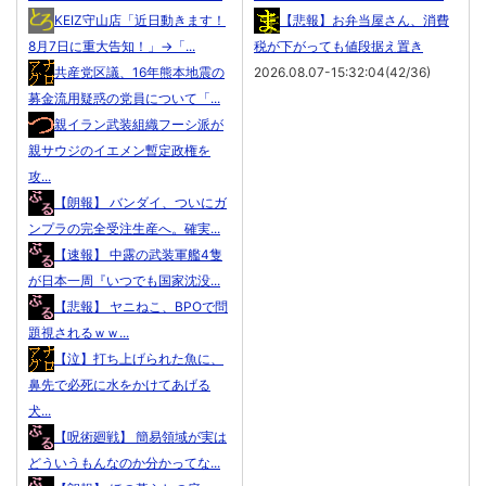
KEIZ守山店「近日動きます！
【悲報】お弁当屋さん、消費
8月7日に重大告知！」→「...
税が下がっても値段据え置き
共産党区議、16年熊本地震の
2026.08.07-15:32:04(42/36)
募金流用疑惑の党員について「...
親イラン武装組織フーシ派が
親サウジのイエメン暫定政権を
攻...
【朗報】 バンダイ、ついにガ
ンプラの完全受注生産へ。確実...
【速報】 中露の武装軍艦4隻
が日本一周『いつでも国家沈没...
【悲報】 ヤニねこ、BPOで問
題視されるｗｗ...
【泣】打ち上げられた魚に、
鼻先で必死に水をかけてあげる
犬...
【呪術廻戦】 簡易領域が実は
どういうもんなのか分かってな...